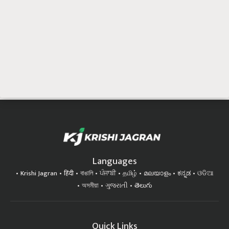
Languages
Krishi Jagran
हिंदी
বাঙালি
ਪੰਜਾਬੀ
தமிழ்
മലയാളം
ಕನ್ನಡ
ଓଡିଆ
অসমীয়া
ગુજરાતી
తెలుగు
Quick Links