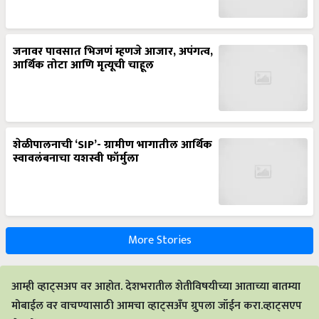
जनावर पावसात भिजणं म्हणजे आजार, अपंगत्व,
आर्थिक तोटा आणि मृत्यूची चाहूल
शेळीपालनाची ‘SIP’- ग्रामीण भागातील आर्थिक
स्वावलंबनाचा यशस्वी फॉर्मुला
More Stories
आम्ही व्हाट्सअप वर आहोत. देशभरातील शेतीविषयीच्या आताच्या बातम्या
मोबाईल वर वाचण्यासाठी आमचा व्हाट्सअँप ग्रुपला जॉईन करा.व्हाट्सएप