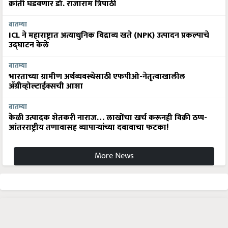
क्रांती घडवणार डॉ. राजाराम त्रिपाठी
बातम्या
ICL ने महाराष्ट्रात अत्याधुनिक विद्राव्य खते (NPK) उत्पादन प्रकल्पाचे
उद्घाटन केले
बातम्या
भारताच्या ग्रामीण अर्थव्यवस्थेसाठी एफपीओ-नेतृत्वाखालील
अ‍ॅग्रीव्होल्टाईक्सची आशा
बातम्या
केळी उत्पादक शेतकरी नाराज… लाखोंचा खर्च करूनही विक्री ठप्प-
आंतरराष्ट्रीय तणावासह व्यापाऱ्यांच्या दबावाचा फटका!
More News