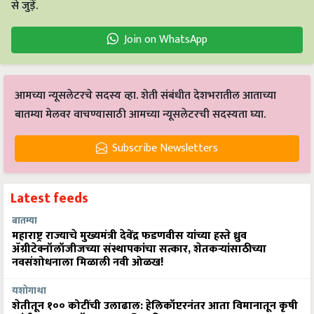
से जुड़ें.
Join on WhatsApp
आमच्या न्यूसलेटरचे सदस्य व्हा. शेती संबंधीत देशभरातील आताच्या
बातम्या मेलवर वाचण्यासाठी आमच्या न्यूसलेटरची सदस्यता घ्या.
Subscribe Newsletters
Latest feeds
बातम्या
महाराष्ट्र राज्याचे मुख्यमंत्री देवेंद्र फडणवीस यांच्या हस्ते ध्रुव
ॲग्रीटेक्नॉलॉजीजच्या संस्थापकांचा सत्कार, शेतकऱ्यांसाठीच्या
नवसंशोधनाला मिळाली नवी ओळख!
यशोगाथा
शेतीतून १०० कोटींची उलाढाल: हेलिकॉप्टरनंतर आता विमानातून कृषी