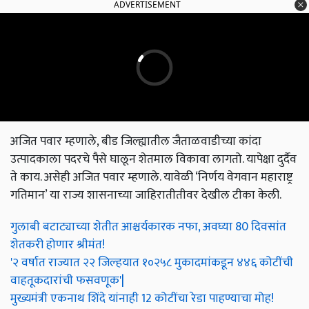
ADVERTISEMENT
अजित पवार म्हणाले, बीड जिल्ह्यातील जैताळवाडीच्या कांदा
उत्पादकाला पदरचे पैसे घालून शेतमाल विकावा लागतो. यापेक्षा दुर्दैव
ते काय. असेही अजित पवार म्हणाले. यावेळी ‘निर्णय वेगवान महाराष्ट्र
गतिमान’ या राज्य शासनाच्या जाहिरातीतीवर देखील टीका केली.
गुलाबी बटाट्याच्या शेतीत आश्चर्यकारक नफा, अवघ्या 80 दिवसांत
शेतकरी होणार श्रीमंत!
'२ वर्षात राज्यात २२ जिल्हयात १०२५८ मुकादमांकडून ४४६ कोटींची
वाहतूकदारांची फसवणूक'|
मुख्यमंत्री एकनाथ शिंदे यांनाही 12 कोटींचा रेडा पाहण्याचा मोह!