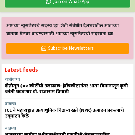
Join on WhatsApp
आमच्या न्यूसलेटरचे सदस्य व्हा. शेती संबंधीत देशभरातील आताच्या
बातम्या मेलवर वाचण्यासाठी आमच्या न्यूसलेटरची सदस्यता घ्या.
Subscribe Newsletters
Latest feeds
यशोगाथा
शेतीतून १०० कोटींची उलाढाल: हेलिकॉप्टरनंतर आता विमानातून कृषी
क्रांती घडवणार डॉ. राजाराम त्रिपाठी
बातम्या
ICL ने महाराष्ट्रात अत्याधुनिक विद्राव्य खते (NPK) उत्पादन प्रकल्पाचे
उद्घाटन केले
बातम्या
भारताच्या ग्रामीण अर्थव्यवस्थेसाठी एफपीओ-नेतृत्वाखालील