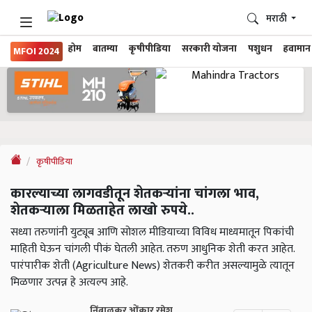
मराठी
होम
बातम्या
कृषीपीडिया
सरकारी योजना
पशुधन
हवामान
MFOI 2024
कृषीपीडिया
कारल्याच्या लागवडीतून शेतकऱ्यांना चांगला भाव,
शेतकऱ्याला मिळताहेत लाखो रुपये..
सध्या तरुणांनी युट्यूब आणि सोशल मीडियाच्या विविध माध्यमातून पिकांची
माहिती घेऊन चांगली पीकं घेतली आहेत. तरुण आधुनिक शेती करत आहेत.
पारंपारीक शेती (Agriculture News) शेतकरी करीत असल्यामुळे त्यातून
मिळणार उत्पन्न हे अत्यल्प आहे.
निंबाळकर ओंकार रमेश