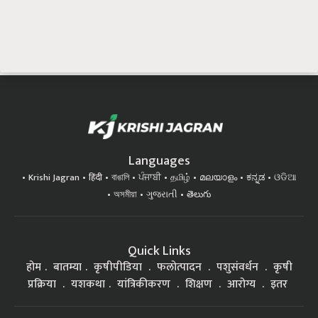
Languages
Krishi Jagran
हिंदी
বাঙালি
ਪੰਜਾਬੀ
தமிழ்
മലയാളം
ಕನ್ನಡ
ଓଡିଆ
অসমীয়া
ગુજરાતી
తెలుగు
Quick Links
होम
बातम्या
कृषीपीडिया
फलोत्पादन
पशुसंवर्धन
कृषी
प्रक्रिया
यशकथा
यांत्रिकीकरण
शिक्षण
आरोग्य
इतर