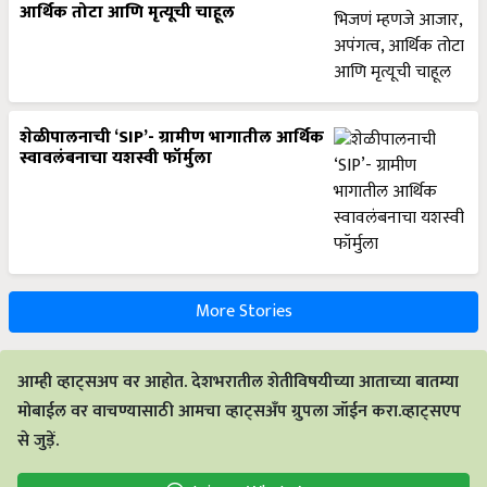
आर्थिक तोटा आणि मृत्यूची चाहूल
शेळीपालनाची ‘SIP’- ग्रामीण भागातील आर्थिक
स्वावलंबनाचा यशस्वी फॉर्मुला
More Stories
आम्ही व्हाट्सअप वर आहोत. देशभरातील शेतीविषयीच्या आताच्या बातम्या
मोबाईल वर वाचण्यासाठी आमचा व्हाट्सअँप ग्रुपला जॉईन करा.व्हाट्सएप
से जुड़ें.