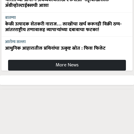
अ‍ॅग्रीव्होल्टाईक्सची आशा
बातम्या
केळी उत्पादक शेतकरी नाराज… लाखोंचा खर्च करूनही विक्री ठप्प-
आंतरराष्ट्रीय तणावासह व्यापाऱ्यांच्या दबावाचा फटका!
आरोग्य सल्ला
आधुनिक आहारातील प्रथिनांचा उत्कृष्ट स्रोत : फिश फिलेट
More News