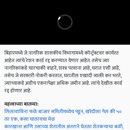
बिहारमध्ये जे नागरिक शासकीय विभागांमध्ये कॉन्ट्रॅक्टवर कार्यरत
आहेत त्यांचे रेशन कार्ड रद्द करण्यात येणार आहेत. तसेच ज्या
नागरिकांकडे चारचाकी वाहने, शस्त्र परवाना आहे, घरात एसी आहे,
तसेच जे सरकारी नोकरी करतात, घरातील एखादी व्यक्ती कर भरते,
ज्यांच्याकडे अडीच एकरापेक्षा अधिक जमीन आहे. त्यांचे देखील कार्ड
रद्द होणार आहे.
महत्त्वाच्या बातम्या:
लिलावाविना फळे बाजार समितीमध्येच पडून, खरेदीला गेलं की ५०
ला एक, कसा घालायचा मेळ
कारखाना आणि उसाच्या शेतातील अंतराने घेतला शेतकऱ्याचा बळी,