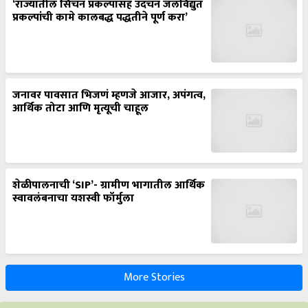
‘राज्यातील सिंचन प्रकल्पासह उदंचन जलविद्युत
प्रकल्पांची कामे कालबद्ध पद्धतीने पूर्ण करा’
जनावर पावसात भिजणं म्हणजे आजार, अपंगत्व,
आर्थिक तोटा आणि मृत्यूची चाहूल
शेळीपालनाची ‘SIP’- ग्रामीण भागातील आर्थिक
स्वावलंबनाचा यशस्वी फॉर्मुला
More Stories