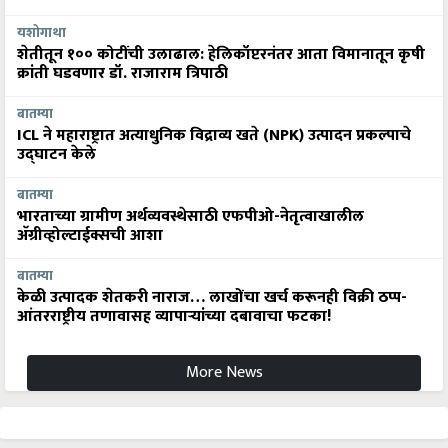
यशोगाथा
शेतीतून १०० कोटींची उलाढाल: हेलिकॉप्टरनंतर आता विमानातून कृषी
क्रांती घडवणार डॉ. राजाराम त्रिपाठी
बातम्या
ICL ने महाराष्ट्रात अत्याधुनिक विद्राव्य खते (NPK) उत्पादन प्रकल्पाचे
उद्घाटन केले
बातम्या
भारताच्या ग्रामीण अर्थव्यवस्थेसाठी एफपीओ-नेतृत्वाखालील
अ‍ॅग्रीव्होल्टाईक्सची आशा
बातम्या
केळी उत्पादक शेतकरी नाराज… लाखोंचा खर्च करूनही विक्री ठप्प-
आंतरराष्ट्रीय तणावासह व्यापाऱ्यांच्या दबावाचा फटका!
More News