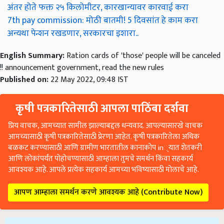
अंतर होते फक्त २५ किलोमीटर, कारखान्यावर कारवाई करा
7th pay commission: मोठी बातमी! 5 दिवसांत हे काम करा
अन्यथा पेन्शन रखडणार, सरकारचा इशारा..
English Summary:
Ration cards of 'those' people will be canceled
!! announcement government, read the new rules
Published on:
22 May 2022, 09:48 IST
कृषी पत्रकारितेसाठी आपला पाठिंबा दर्शवा
प्रिय वाचक, आमच्यात सामील झाल्याबद्दल धन्यवाद. आपल्यासारखे वाचक
आमच्यासाठी कृषी पत्रकारितेसाठी प्रेरणा आहेत. कृषी पत्रकारितेला अधिक
बळकट करण्यासाठी आणि ग्रामीण भारतातील कानाकोप in्यात शेतकरी
आणि लोकांपर्यंत पोहोचण्यासाठी आम्हाला तुमचे समर्थन किंवा सहकार्य
आवश्यक आहे. आपले प्रत्येक सहकार्य आमच्या भविष्यासाठी मोलाचे आहे.
आपण आम्हाला समर्थन करणे आवश्यक आहे (Contribute Now)