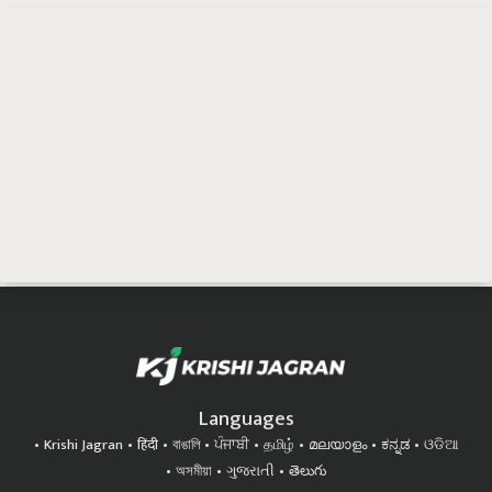
Languages
Krishi Jagran
हिंदी
বাঙালি
ਪੰਜਾਬੀ
தமிழ்
മലയാളം
ಕನ್ನಡ
ଓଡିଆ
অসমীয়া
ગુજરાતી
తెలుగు