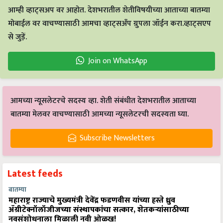
आम्ही व्हाट्सअप वर आहोत. देशभरातील शेतीविषयीच्या आताच्या बातम्या
मोबाईल वर वाचण्यासाठी आमचा व्हाट्सअँप ग्रुपला जॉईन करा.व्हाट्सएप
से जुड़ें.
Join on WhatsApp
आमच्या न्यूसलेटरचे सदस्य व्हा. शेती संबंधीत देशभरातील आताच्या
बातम्या मेलवर वाचण्यासाठी आमच्या न्यूसलेटरची सदस्यता घ्या.
Subscribe Newsletters
Latest feeds
बातम्या
महाराष्ट्र राज्याचे मुख्यमंत्री देवेंद्र फडणवीस यांच्या हस्ते ध्रुव
ॲग्रीटेक्नॉलॉजीजच्या संस्थापकांचा सत्कार, शेतकऱ्यांसाठीच्या
नवसंशोधनाला मिळाली नवी ओळख!