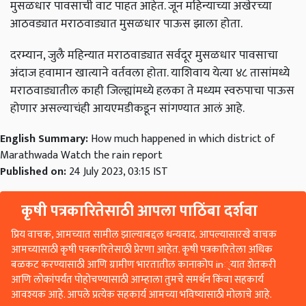
मुसळधार पावसाची वाट पाहत आहेत. जून महिन्याच्या अखेरच्या
आठवड्यात मराठवाड्यात मुसळधार पाऊस झाला होता.
दरम्यान, जुलै महिन्यात मराठवाड्यात सर्वदूर मुसळधार पावसाचा
अंदाज हवामान खात्याने वर्तवला होता. याशिवाय येत्या ४८ तासांमध्ये
मराठवाड्यातील काही जिल्ह्यांमध्ये हलका ते मध्यम स्वरुपाचा पाऊस
होणार असल्याचंही आयएमडीकडून सांगण्यात आलं आहे.
English Summary:
How much happened in which district of
Marathwada Watch the rain report
Published on:
24 July 2023, 03:15 IST
कृषी पत्रकारितेसाठी आपला पाठिंबा दर्शवा
प्रिय वाचक, आमच्यात सामील झाल्याबद्दल धन्यवाद. आपल्यासारखे वाचक
आमच्यासाठी कृषी पत्रकारितेसाठी प्रेरणा आहेत. कृषी पत्रकारितेला अधिक
बळकट करण्यासाठी आणि ग्रामीण भारतातील कानाकोप in्यात शेतकरी
आणि लोकांपर्यंत पोहोचण्यासाठी आम्हाला तुमचे समर्थन किंवा सहकार्य
आवश्यक आहे. आपले प्रत्येक सहकार्य आमच्या भविष्यासाठी मोलाचे आहे.