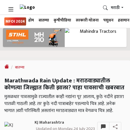
मराठी
होम
बातम्या
कृषीपीडिया
सरकारी योजना
पशुधन
हवामान
MFOI 2024
बातम्या
Marathwada Rain Update : मराठवाड्यातील
कोणत्या जिल्ह्यात किती झाला? पाहा पावसाची खबरबात
मुसळधार पावसामुळे राज्यातील काही नद्यांना पूर आलाय, कुठे नदीने इशारा
पातळी गाठली आहे. तर कुठे नदी पात्राबाहेर पडल्याचे चित्र आहे. अनेक
भागात अशी परिस्थिती असतांना मराठवाड्यात मात्र वेगळच चित्र आहे.
KJ Maharashtra
Updated on Monday, 24 July 2023