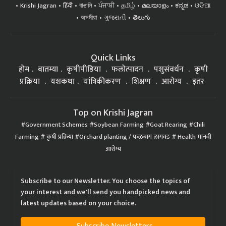
Krishi Jagran
हिंदी
বাঙালি
ਪੰਜਾਬੀ
தமிழ்
മലയാളം
ಕನ್ನಡ
ଓଡିଆ
অসমীয়া
ગુજરાતી
తెలుగు
Quick Links
होम
बातम्या
कृषीपीडिया
फलोत्पादन
पशुसंवर्धन
कृषी
प्रक्रिया
यशकथा
यांत्रिकीकरण
शिक्षण
आरोग्य
इतर
Top on Krishi Jagran
Government Schemes
Soybean Farming
Goat Rearing
Chili
Farming
कृषी प्रक्रिया
Orchard planting / फळबाग लागवड
Health मानवी
आरोग्य
Subscribe to our Newsletter. You choose the topics of
your interest and we'll send you handpicked news and
latest updates based on your choice.