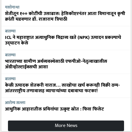
यशोगाथा
शेतीतून १०० कोटींची उलाढाल: हेलिकॉप्टरनंतर आता विमानातून कृषी
क्रांती घडवणार डॉ. राजाराम त्रिपाठी
बातम्या
ICL ने महाराष्ट्रात अत्याधुनिक विद्राव्य खते (NPK) उत्पादन प्रकल्पाचे
उद्घाटन केले
बातम्या
भारताच्या ग्रामीण अर्थव्यवस्थेसाठी एफपीओ-नेतृत्वाखालील
अ‍ॅग्रीव्होल्टाईक्सची आशा
बातम्या
केळी उत्पादक शेतकरी नाराज… लाखोंचा खर्च करूनही विक्री ठप्प-
आंतरराष्ट्रीय तणावासह व्यापाऱ्यांच्या दबावाचा फटका!
आरोग्य सल्ला
आधुनिक आहारातील प्रथिनांचा उत्कृष्ट स्रोत : फिश फिलेट
More News