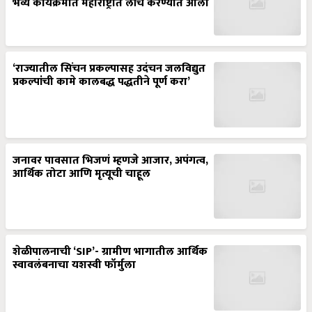
भव्य कार्यक्रमात महाराष्ट्रात लाँच करण्यात आला
‘राज्यातील सिंचन प्रकल्पासह उदंचन जलविद्युत
प्रकल्पांची कामे कालबद्ध पद्धतीने पूर्ण करा’
जनावर पावसात भिजणं म्हणजे आजार, अपंगत्व,
आर्थिक तोटा आणि मृत्यूची चाहूल
शेळीपालनाची ‘SIP’- ग्रामीण भागातील आर्थिक
स्वावलंबनाचा यशस्वी फॉर्मुला