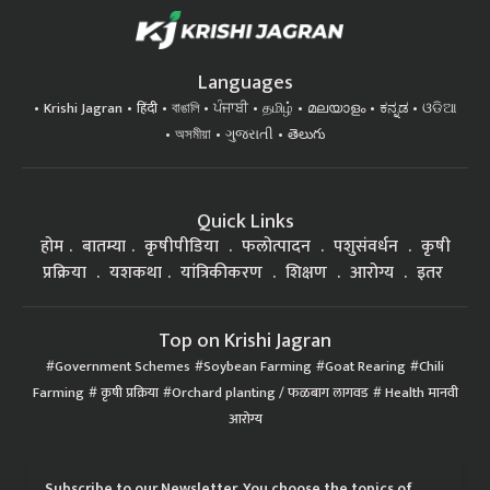
Languages
Krishi Jagran
हिंदी
বাঙালি
ਪੰਜਾਬੀ
தமிழ்
മലയാളം
ಕನ್ನಡ
ଓଡିଆ
অসমীয়া
ગુજરાતી
తెలుగు
Quick Links
होम
बातम्या
कृषीपीडिया
फलोत्पादन
पशुसंवर्धन
कृषी
प्रक्रिया
यशकथा
यांत्रिकीकरण
शिक्षण
आरोग्य
इतर
Top on Krishi Jagran
Government Schemes
Soybean Farming
Goat Rearing
Chili
Farming
कृषी प्रक्रिया
Orchard planting / फळबाग लागवड
Health मानवी
आरोग्य
Subscribe to our Newsletter. You choose the topics of