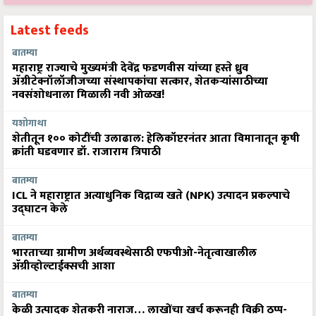
Latest feeds
बातम्या
महाराष्ट्र राज्याचे मुख्यमंत्री देवेंद्र फडणवीस यांच्या हस्ते ध्रुव
ॲग्रीटेक्नॉलॉजीजच्या संस्थापकांचा सत्कार, शेतकऱ्यांसाठीच्या
नवसंशोधनाला मिळाली नवी ओळख!
यशोगाथा
शेतीतून १०० कोटींची उलाढाल: हेलिकॉप्टरनंतर आता विमानातून कृषी
क्रांती घडवणार डॉ. राजाराम त्रिपाठी
बातम्या
ICL ने महाराष्ट्रात अत्याधुनिक विद्राव्य खते (NPK) उत्पादन प्रकल्पाचे
उद्घाटन केले
बातम्या
भारताच्या ग्रामीण अर्थव्यवस्थेसाठी एफपीओ-नेतृत्वाखालील
अ‍ॅग्रीव्होल्टाईक्सची आशा
बातम्या
केळी उत्पादक शेतकरी नाराज… लाखोंचा खर्च करूनही विक्री ठप्प-