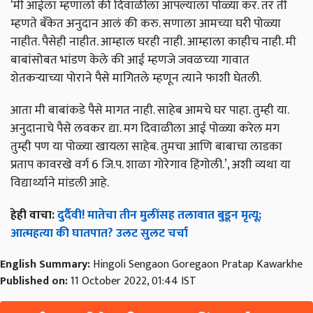
‘मी आईला म्हणालो की दिवाळीला आपल्याला पोळ्या कर. तर ती
म्हणते बँकेत अनुदान आलं की करु. सणाला आमच्या घरी पोळ्या
नाहीत. पैसेही नाहीत. आम्हाल घरही नाही. आम्हाला काहीच नाही. मी
बाबांसोबत भांडण केले की आई म्हणजे जवळच्या गावात
शेतकऱ्याच्या पोराने पैसे मागितले म्हणून त्याने फाशी घेतली.
आता मी बाबांकडे पैसे मागत नाही. साहेब आमचे घर पाहा. तुम्ही या.
अनुदानाचे पैसे लवकर द्या. मग दिवाळीला आई पोळ्या करेल मग
तुम्ही पण या पोळ्या खायला साहेब. तुमचा आणि बाबाचा लाडका
प्रताप कावरखे वर्ग 6 जि.प. शाळा गोरेगाव हिंगोली.’, अशी व्यथा या
विद्यार्थ्याने मांडली आहे.
हेही वाचा:
दुर्दैवी! मातेचा तीन मुलींसह तलावात बुडून मृत्यू;
आत्महत्या की घातपात? उलट सुलट चर्चा
English Summary:
Hingoli Sengaon Goregaon Pratap Kawarkhe
Published on:
11 October 2022, 01:44 IST