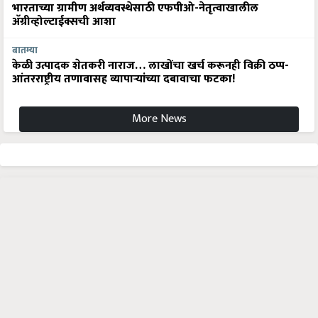
भारताच्या ग्रामीण अर्थव्यवस्थेसाठी एफपीओ-नेतृत्वाखालील
अ‍ॅग्रीव्होल्टाईक्सची आशा
बातम्या
केळी उत्पादक शेतकरी नाराज… लाखोंचा खर्च करूनही विक्री ठप्प-
आंतरराष्ट्रीय तणावासह व्यापाऱ्यांच्या दबावाचा फटका!
More News