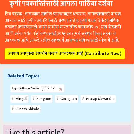
कृषी पत्रकारितेसाठी आपला पाठिंबा दर्शवा
प्रिय वाचक, आमच्यात सामील झाल्याबद्दल धन्यवाद. आपल्यासारखे वाचक
आमच्यासाठी कृषी पत्रकारितेसाठी प्रेरणा आहेत. कृषी पत्रकारितेला अधिक
बळकट करण्यासाठी आणि ग्रामीण भारतातील कानाकोप in्यात शेतकरी
आणि लोकांपर्यंत पोहोचण्यासाठी आम्हाला तुमचे समर्थन किंवा सहकार्य
आवश्यक आहे. आपले प्रत्येक सहकार्य आमच्या भविष्यासाठी मोलाचे आहे.
आपण आम्हाला समर्थन करणे आवश्यक आहे (Contribute Now)
Related Topics
Agriculture News कृषी बातम्या
Hingoli
Sengaon
Goregaon
Pratap Kawarkhe
Eknath Shinde
Like this article?