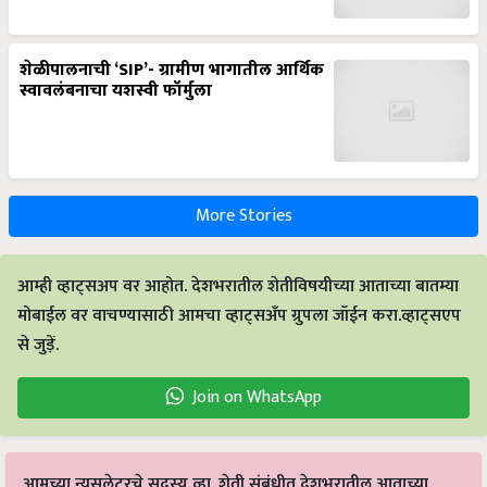
शेळीपालनाची ‘SIP’- ग्रामीण भागातील आर्थिक
स्वावलंबनाचा यशस्वी फॉर्मुला
More Stories
आम्ही व्हाट्सअप वर आहोत. देशभरातील शेतीविषयीच्या आताच्या बातम्या
मोबाईल वर वाचण्यासाठी आमचा व्हाट्सअँप ग्रुपला जॉईन करा.व्हाट्सएप
से जुड़ें.
Join on WhatsApp
आमच्या न्यूसलेटरचे सदस्य व्हा. शेती संबंधीत देशभरातील आताच्या