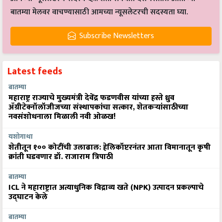
बातम्या मेलवर वाचण्यासाठी आमच्या न्यूसलेटरची सदस्यता घ्या.
Subscribe Newsletters
Latest feeds
बातम्या
महाराष्ट्र राज्याचे मुख्यमंत्री देवेंद्र फडणवीस यांच्या हस्ते ध्रुव
ॲग्रीटेक्नॉलॉजीजच्या संस्थापकांचा सत्कार, शेतकऱ्यांसाठीच्या
नवसंशोधनाला मिळाली नवी ओळख!
यशोगाथा
शेतीतून १०० कोटींची उलाढाल: हेलिकॉप्टरनंतर आता विमानातून कृषी
क्रांती घडवणार डॉ. राजाराम त्रिपाठी
बातम्या
ICL ने महाराष्ट्रात अत्याधुनिक विद्राव्य खते (NPK) उत्पादन प्रकल्पाचे
उद्घाटन केले
बातम्या