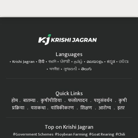
Languages
Krishi Jagran
हिंदी
বাঙালি
ਪੰਜਾਬੀ
தமிழ்
മലയാളം
ಕನ್ನಡ
ଓଡିଆ
অসমীয়া
ગુજરાતી
తెలుగు
Quick Links
होम
बातम्या
कृषीपीडिया
फलोत्पादन
पशुसंवर्धन
कृषी
प्रक्रिया
यशकथा
यांत्रिकीकरण
शिक्षण
आरोग्य
इतर
Top on Krishi Jagran
Government Schemes
Soybean Farming
Goat Rearing
Chili