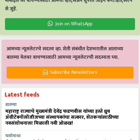
मोबाईल वर वाचण्यासाठी आमचा व्हाट्सअँप ग्रुपला जॉईन करा.व्हाट्सएप
से जुड़ें.
Join on WhatsApp
आमच्या न्यूसलेटरचे सदस्य व्हा. शेती संबंधीत देशभरातील आताच्या
बातम्या मेलवर वाचण्यासाठी आमच्या न्यूसलेटरची सदस्यता घ्या.
Subscribe Newsletters
Latest feeds
बातम्या
महाराष्ट्र राज्याचे मुख्यमंत्री देवेंद्र फडणवीस यांच्या हस्ते ध्रुव
ॲग्रीटेक्नॉलॉजीजच्या संस्थापकांचा सत्कार, शेतकऱ्यांसाठीच्या
नवसंशोधनाला मिळाली नवी ओळख!
यशोगाथा