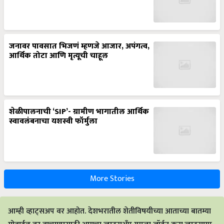
जनावर पावसात भिजणं म्हणजे आजार, अपंगत्व,
आर्थिक तोटा आणि मृत्यूची चाहूल
शेळीपालनाची ‘SIP’- ग्रामीण भागातील आर्थिक
स्वावलंबनाचा यशस्वी फॉर्मुला
More Stories
आम्ही व्हाट्सअप वर आहोत. देशभरातील शेतीविषयीच्या आताच्या बातम्या