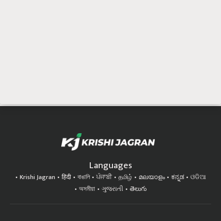
Languages
Krishi Jagran
हिंदी
বাঙালি
ਪੰਜਾਬੀ
தமிழ்
മലയാളം
ಕನ್ನಡ
ଓଡିଆ
অসমীয়া
ગુજરાતી
తెలుగు