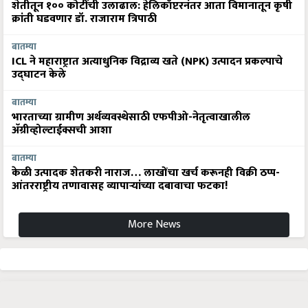
शेतीतून १०० कोटींची उलाढाल: हेलिकॉप्टरनंतर आता विमानातून कृषी
क्रांती घडवणार डॉ. राजाराम त्रिपाठी
बातम्या
ICL ने महाराष्ट्रात अत्याधुनिक विद्राव्य खते (NPK) उत्पादन प्रकल्पाचे
उद्घाटन केले
बातम्या
भारताच्या ग्रामीण अर्थव्यवस्थेसाठी एफपीओ-नेतृत्वाखालील
अ‍ॅग्रीव्होल्टाईक्सची आशा
बातम्या
केळी उत्पादक शेतकरी नाराज… लाखोंचा खर्च करूनही विक्री ठप्प-
आंतरराष्ट्रीय तणावासह व्यापाऱ्यांच्या दबावाचा फटका!
More News