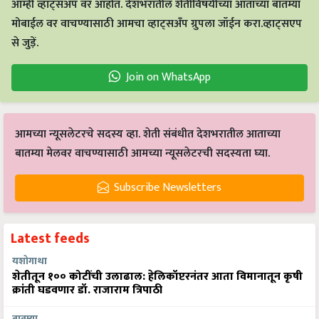
आम्ही व्हाट्सअप वर आहोत. देशभरातील शेतीविषयीच्या आताच्या बातम्या
मोबाईल वर वाचण्यासाठी आमचा व्हाट्सअँप ग्रुपला जॉईन करा.व्हाट्सएप
से जुड़ें.
Join on WhatsApp
आमच्या न्यूसलेटरचे सदस्य व्हा. शेती संबंधीत देशभरातील आताच्या
बातम्या मेलवर वाचण्यासाठी आमच्या न्यूसलेटरची सदस्यता घ्या.
Subscribe Newsletters
Latest feeds
यशोगाथा
शेतीतून १०० कोटींची उलाढाल: हेलिकॉप्टरनंतर आता विमानातून कृषी
क्रांती घडवणार डॉ. राजाराम त्रिपाठी
बातम्या