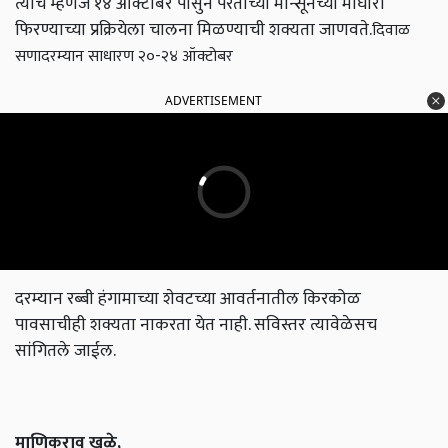
त्याच म्हणजे १४ ऑक्टोबर पासुन परतीच्या मान्सूनच्या माघारी
फिरण्याच्या प्रक्रियेला चालना मिळण्याची शक्यता जाणवते.
दिवाळ
सणादरम्यान साधारण २०-२४ ऑक्टोबर
ADVERTISEMENT
दरम्यान रब्बी हंगामाच्या शेवटच्या आवर्तनातील किरकोळ
पावसाचीही शक्यता नाकरता येत नाही. सविस्तर त्यावेळेसच
सांगितले जाईल.
माणिकराव खुळे,