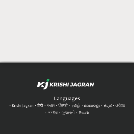
Languages
Krishi Jagran
हिंदी
বাঙালি
ਪੰਜਾਬੀ
தமிழ்
മലയാളം
ಕನ್ನಡ
ଓଡିଆ
অসমীয়া
ગુજરાતી
తెలుగు