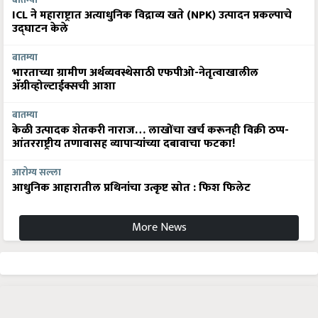
ICL ने महाराष्ट्रात अत्याधुनिक विद्राव्य खते (NPK) उत्पादन प्रकल्पाचे
उद्घाटन केले
बातम्या
भारताच्या ग्रामीण अर्थव्यवस्थेसाठी एफपीओ-नेतृत्वाखालील
अ‍ॅग्रीव्होल्टाईक्सची आशा
बातम्या
केळी उत्पादक शेतकरी नाराज… लाखोंचा खर्च करूनही विक्री ठप्प-
आंतरराष्ट्रीय तणावासह व्यापाऱ्यांच्या दबावाचा फटका!
आरोग्य सल्ला
आधुनिक आहारातील प्रथिनांचा उत्कृष्ट स्रोत : फिश फिलेट
More News