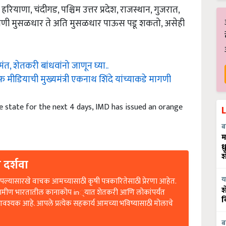
ियाणा, चंदीगड, पश्चिम उत्तर प्रदेश, राजस्थान, गुजरात,
िकाणी मुसळधार ते अति मुसळधार पाऊस पडू शकतो, असेही
ंत, शेतकरी बांधवांनो जाणून घ्या..
मीडियाची मुख्यमंत्री एकनाथ शिंदे यांच्याकडे मागणी
the state for the next 4 days, IMD has issued an orange
ब
म
ध
श
 दर्शवा
ल्यासारखे वाचक आमच्यासाठी कृषी पत्रकारितेसाठी प्रेरणा आहेत.
य
रामीण भारतातील कानाकोप in्यात शेतकरी आणि लोकांपर्यंत
श
आवश्यक आहे. आपले प्रत्येक सहकार्य आमच्या भविष्यासाठी मोलाचे
व
ब