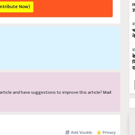
ontribute Now)
I
उ
ब
भ
न
ब
क
व
द
s article and have suggestions to improve this article?
Mail