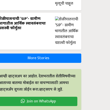
शेळीपालनाची ‘SIP’- ग्रामीण
भागातील आर्थिक स्वावलंबनाचा
यशस्वी फॉर्मुला
More Stories
आम्ही व्हाट्सअप वर आहोत. देशभरातील शेतीविषयीच्या
आताच्या बातम्या मोबाईल वर वाचण्यासाठी आमचा
व्हाट्सअँप ग्रुपला जॉईन करा.व्हाट्सएप से जुड़ें.
Join on WhatsApp