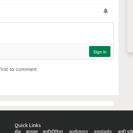
Quick Links
होम
बातम्या
कृषीपीडिया
फलोत्पादन
पशुसंवर्धन
कृषी प्रक