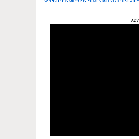
छत्रपती कारखान्यावर मोठा राडा! सत्ताधारी आणि 
ADV