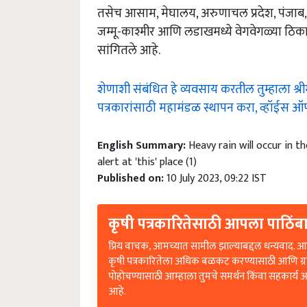
तसेच आसाम, मेघालय, अरुणाचल प्रदेश, पंजाब, हर
जम्मू-काश्मीर आणि लडाखमध्ये वेगवेगळ्या ठ
सांगितले आहे.
शेणाशी संबंधित हे व्यवसाय करतील तुम्हाला श्रीम
पत्रकारांसाठी महामंडळ स्थापन करा, व्हॉईस ऑफ 
English Summary:
Heavy rain will occur in 
alert at 'this' place (1)
Published on:
10 July 2023, 09:22 IST
कृषी पत्रकारितेसाठी आपला पाठिंबा
प्रिय वाचक, आमच्यात सामील झाल्याबद्दल धन्यवाद. आप
कृषी पत्रकारितेला अधिक बळकट करण्यासाठी आणि ग्
पोहोचण्यासाठी आम्हाला तुमचे समर्थन किंवा सहकार्य 
आहे.