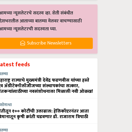
आमच्या न्यूसलेटरचे सदस्य व्हा. शेती संबंधीत
देशभरातील आताच्या बातम्या मेलवर वाचण्यासाठी
आमच्या न्यूसलेटरची सदस्यता घ्या.
Subscribe Newsletters
Latest feeds
ातम्या
हाराष्ट्र राज्याचे मुख्यमंत्री देवेंद्र फडणवीस यांच्या हस्ते
्रुव ॲग्रीटेक्नॉलॉजीजच्या संस्थापकांचा सत्कार,
ेतकऱ्यांसाठीच्या नवसंशोधनाला मिळाली नवी ओळख!
शोगाथा
ेतीतून १०० कोटींची उलाढाल: हेलिकॉप्टरनंतर आता
िमानातून कृषी क्रांती घडवणार डॉ. राजाराम त्रिपाठी
ातम्या