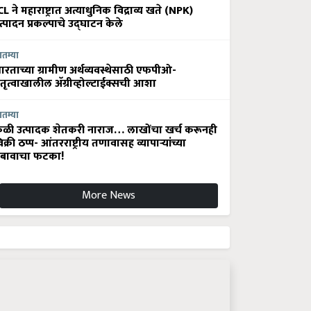
CL ने महाराष्ट्रात अत्याधुनिक विद्राव्य खते (NPK)
त्पादन प्रकल्पाचे उद्घाटन केले
ातम्या
ारताच्या ग्रामीण अर्थव्यवस्थेसाठी एफपीओ-
ेतृत्वाखालील अ‍ॅग्रीव्होल्टाईक्सची आशा
ातम्या
ेळी उत्पादक शेतकरी नाराज… लाखोंचा खर्च करूनही
िक्री ठप्प- आंतरराष्ट्रीय तणावासह व्यापाऱ्यांच्या
बावाचा फटका!
More News