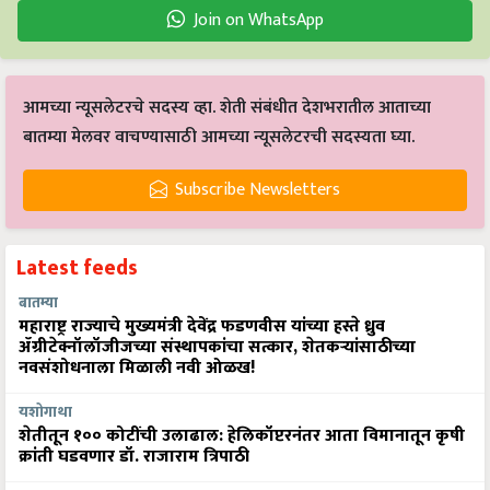
Join on WhatsApp
आमच्या न्यूसलेटरचे सदस्य व्हा. शेती संबंधीत देशभरातील आताच्या
बातम्या मेलवर वाचण्यासाठी आमच्या न्यूसलेटरची सदस्यता घ्या.
Subscribe Newsletters
Latest feeds
बातम्या
महाराष्ट्र राज्याचे मुख्यमंत्री देवेंद्र फडणवीस यांच्या हस्ते ध्रुव
ॲग्रीटेक्नॉलॉजीजच्या संस्थापकांचा सत्कार, शेतकऱ्यांसाठीच्या
नवसंशोधनाला मिळाली नवी ओळख!
यशोगाथा
शेतीतून १०० कोटींची उलाढाल: हेलिकॉप्टरनंतर आता विमानातून कृषी
क्रांती घडवणार डॉ. राजाराम त्रिपाठी