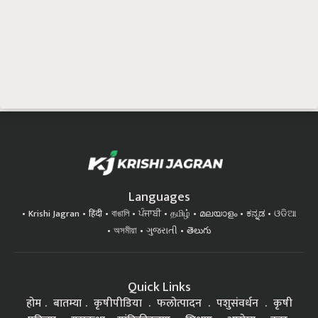
Languages
Krishi Jagran
हिंदी
বাঙালি
ਪੰਜਾਬੀ
தமிழ்
മലയാളം
ಕನ್ನಡ
ଓଡିଆ
অসমীয়া
ગુજરાતી
తెలుగు
Quick Links
होम
बातम्या
कृषीपीडिया
फलोत्पादन
पशुसंवर्धन
कृषी