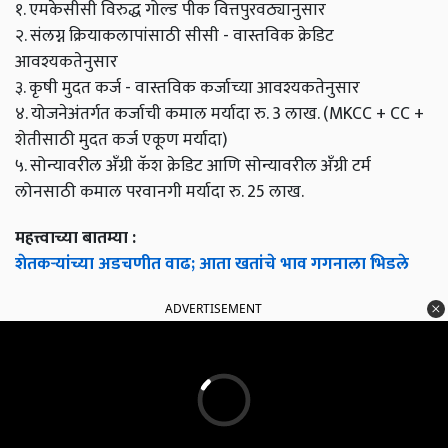
१. एमकेसीसी विरुद्ध गोल्ड पीक वित्तपुरवठ्यानुसार
२. संलग्न क्रियाकलापांसाठी सीसी - वास्तविक क्रेडिट
आवश्यकतेनुसार
३. कृषी मुदत कर्ज - वास्तविक कर्जाच्या आवश्यकतेनुसार
४. योजनेअंतर्गत कर्जाची कमाल मर्यादा रु. 3 लाख. (MKCC + CC +
शेतीसाठी मुदत कर्ज एकूण मर्यादा)
५. सोन्यावरील अँग्री कॅश क्रेडिट आणि सोन्यावरील अँग्री टर्म
लोनसाठी कमाल परवानगी मर्यादा रु. 25 लाख.
महत्त्वाच्या बातम्या :
शेतकऱ्यांच्या अडचणीत वाढ; आता खतांचे भाव गगनाला भिडले
ADVERTISEMENT