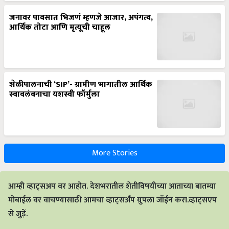
जनावर पावसात भिजणं म्हणजे आजार, अपंगत्व,
आर्थिक तोटा आणि मृत्यूची चाहूल
शेळीपालनाची ‘SIP’- ग्रामीण भागातील आर्थिक
स्वावलंबनाचा यशस्वी फॉर्मुला
More Stories
आम्ही व्हाट्सअप वर आहोत. देशभरातील शेतीविषयीच्या आताच्या बातम्या
मोबाईल वर वाचण्यासाठी आमचा व्हाट्सअँप ग्रुपला जॉईन करा.व्हाट्सएप
से जुड़ें.