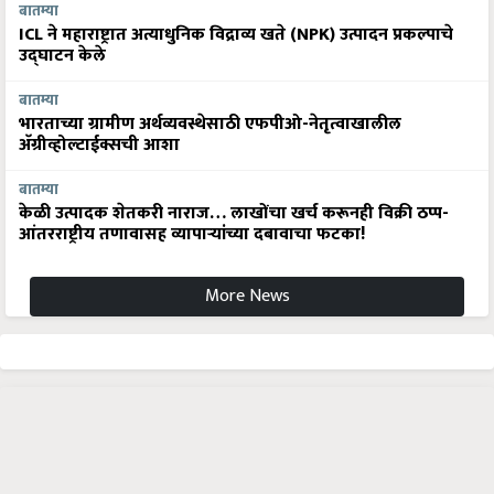
बातम्या
ICL ने महाराष्ट्रात अत्याधुनिक विद्राव्य खते (NPK) उत्पादन प्रकल्पाचे
उद्घाटन केले
बातम्या
भारताच्या ग्रामीण अर्थव्यवस्थेसाठी एफपीओ-नेतृत्वाखालील
अ‍ॅग्रीव्होल्टाईक्सची आशा
बातम्या
केळी उत्पादक शेतकरी नाराज… लाखोंचा खर्च करूनही विक्री ठप्प-
आंतरराष्ट्रीय तणावासह व्यापाऱ्यांच्या दबावाचा फटका!
More News