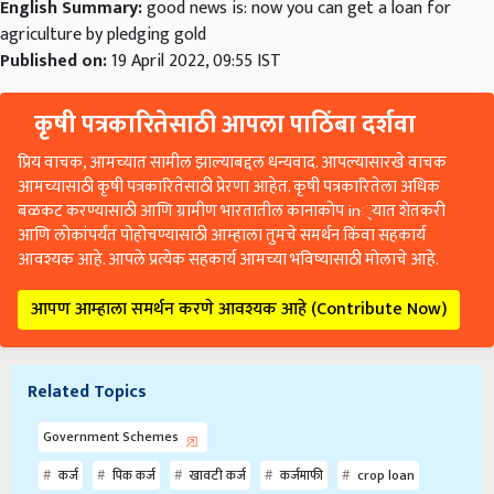
English Summary:
good news is: now you can get a loan for
agriculture by pledging gold
Published on:
19 April 2022, 09:55 IST
कृषी पत्रकारितेसाठी आपला पाठिंबा दर्शवा
प्रिय वाचक, आमच्यात सामील झाल्याबद्दल धन्यवाद. आपल्यासारखे वाचक
आमच्यासाठी कृषी पत्रकारितेसाठी प्रेरणा आहेत. कृषी पत्रकारितेला अधिक
बळकट करण्यासाठी आणि ग्रामीण भारतातील कानाकोप in्यात शेतकरी
आणि लोकांपर्यंत पोहोचण्यासाठी आम्हाला तुमचे समर्थन किंवा सहकार्य
आवश्यक आहे. आपले प्रत्येक सहकार्य आमच्या भविष्यासाठी मोलाचे आहे.
आपण आम्हाला समर्थन करणे आवश्यक आहे (Contribute Now)
Related Topics
Government Schemes
कर्ज
पिक कर्ज
खावटी कर्ज
कर्जमाफी
crop loan