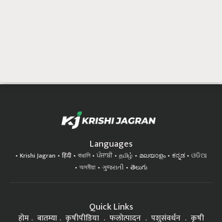
Languages
Krishi Jagran
हिंदी
বাঙালি
ਪੰਜਾਬੀ
தமிழ்
മലയാളം
ಕನ್ನಡ
ଓଡିଆ
অসমীয়া
ગુજરાતી
తెలుగు
Quick Links
होम
बातम्या
कृषीपीडिया
फलोत्पादन
पशुसंवर्धन
कृषी