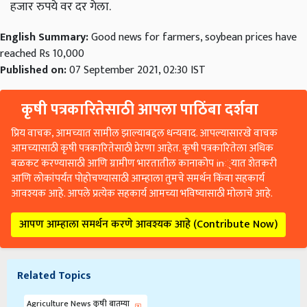
हजार रुपये वर दर गेला.
English Summary:
Good news for farmers, soybean prices have
reached Rs 10,000
Published on:
07 September 2021, 02:30 IST
कृषी पत्रकारितेसाठी आपला पाठिंबा दर्शवा
प्रिय वाचक, आमच्यात सामील झाल्याबद्दल धन्यवाद. आपल्यासारखे वाचक
आमच्यासाठी कृषी पत्रकारितेसाठी प्रेरणा आहेत. कृषी पत्रकारितेला अधिक
बळकट करण्यासाठी आणि ग्रामीण भारतातील कानाकोप in्यात शेतकरी
आणि लोकांपर्यंत पोहोचण्यासाठी आम्हाला तुमचे समर्थन किंवा सहकार्य
आवश्यक आहे. आपले प्रत्येक सहकार्य आमच्या भविष्यासाठी मोलाचे आहे.
आपण आम्हाला समर्थन करणे आवश्यक आहे (Contribute Now)
Related Topics
Agriculture News कृषी बातम्या