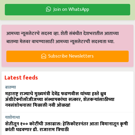
Join on WhatsApp
आमच्या न्यूसलेटरचे सदस्य व्हा. शेती संबंधीत देशभरातील आताच्या
बातम्या मेलवर वाचण्यासाठी आमच्या न्यूसलेटरची सदस्यता घ्या.
Subscribe Newsletters
Latest feeds
बातम्या
महाराष्ट्र राज्याचे मुख्यमंत्री देवेंद्र फडणवीस यांच्या हस्ते ध्रुव
ॲग्रीटेक्नॉलॉजीजच्या संस्थापकांचा सत्कार, शेतकऱ्यांसाठीच्या
नवसंशोधनाला मिळाली नवी ओळख!
यशोगाथा
शेतीतून १०० कोटींची उलाढाल: हेलिकॉप्टरनंतर आता विमानातून कृषी
क्रांती घडवणार डॉ. राजाराम त्रिपाठी