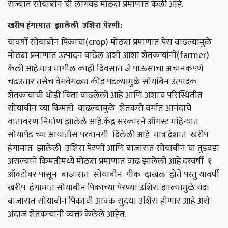
राज्यात सोयाबीन ची लागवड मोठ्या प्रमाणात केली आहे.
खरीप हंगामात झालेली उशिरा पेरणी:
यावर्षी सोयाबीन पिकाचा(crop) मोठ्या प्रमाणात पेरा वाढल्यामुळे
मोठ्या प्रमाणात उत्पादन वाढेल अशी आशा शेतकऱ्यांनी(farmer)
केली आहे.मात्र मागील काही दिवसात जे पाऊसाचा अचानकपणे
चढउतार तसेच वेगवेगळ्या कीड पडल्यामुळे सोयबिन उत्पादक
शेतकऱ्यांची थोडी चिंता वाढलेली आहे आणि अशाच परिस्थितीत
सोयाबीन च्या किमती वाढल्यामुळे शेतकरी वर्गात आनंदाचे
वातावरण निर्माण झालेले आहे.केंद्र सरकारने ऑगस्ट महिन्यात
सोयापेंड च्या आयातीस परवानगी दिलेली आहे मात्र देशात खरीप
हंगामात झालेली उशिरा पेरणी आणि बाजारात सोयाबीन चा तुडवडा
असल्याने किमतीमध्ये मोठ्या प्रमाणात वाढ झालेली आहे.दरवर्षी १
ऑक्टोबर पासून बाजारात सोयाबीन पीक दाखल होते परंतु यावर्षी
खरीप हंगामात सोयाबीन पिकाच्या पेरण्या उशिरा झाल्यामुळे यंदा
बाजारात सोयाबीन पिकाची आवक सुदधा उशिरा होणार आहे असे
अंदाज शेतकऱ्यांनी व्यक्त केलेले आहेत.