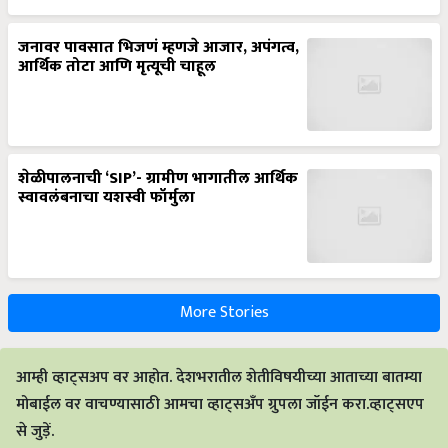
जनावर पावसात भिजणं म्हणजे आजार, अपंगत्व,
आर्थिक तोटा आणि मृत्यूची चाहूल
शेळीपालनाची ‘SIP’- ग्रामीण भागातील आर्थिक
स्वावलंबनाचा यशस्वी फॉर्मुला
More Stories
आम्ही व्हाट्सअप वर आहोत. देशभरातील शेतीविषयीच्या आताच्या बातम्या
मोबाईल वर वाचण्यासाठी आमचा व्हाट्सअँप ग्रुपला जॉईन करा.व्हाट्सएप
से जुड़ें.