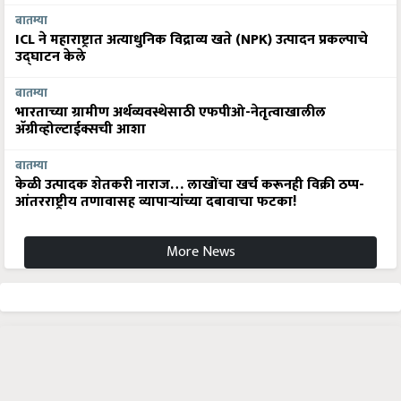
बातम्या
ICL ने महाराष्ट्रात अत्याधुनिक विद्राव्य खते (NPK) उत्पादन प्रकल्पाचे
उद्घाटन केले
बातम्या
भारताच्या ग्रामीण अर्थव्यवस्थेसाठी एफपीओ-नेतृत्वाखालील
अ‍ॅग्रीव्होल्टाईक्सची आशा
बातम्या
केळी उत्पादक शेतकरी नाराज… लाखोंचा खर्च करूनही विक्री ठप्प-
आंतरराष्ट्रीय तणावासह व्यापाऱ्यांच्या दबावाचा फटका!
More News