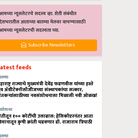
आमच्या न्यूसलेटरचे सदस्य व्हा. शेती संबंधीत
देशभरातील आताच्या बातम्या मेलवर वाचण्यासाठी
आमच्या न्यूसलेटरची सदस्यता घ्या.
Subscribe Newsletters
Latest feeds
ातम्या
हाराष्ट्र राज्याचे मुख्यमंत्री देवेंद्र फडणवीस यांच्या हस्ते
्रुव ॲग्रीटेक्नॉलॉजीजच्या संस्थापकांचा सत्कार,
ेतकऱ्यांसाठीच्या नवसंशोधनाला मिळाली नवी ओळख!
शोगाथा
ेतीतून १०० कोटींची उलाढाल: हेलिकॉप्टरनंतर आता
िमानातून कृषी क्रांती घडवणार डॉ. राजाराम त्रिपाठी
ातम्या