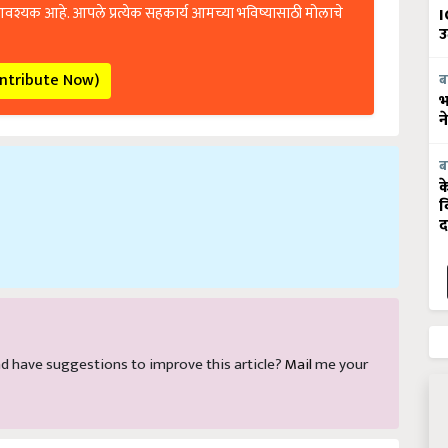
आवश्यक आहे. आपले प्रत्येक सहकार्य आमच्या भविष्यासाठी मोलाचे
I
उ
ontribute Now)
ब
भ
न
ब
क
व
द
 and have suggestions to improve this article?
Mail
me your