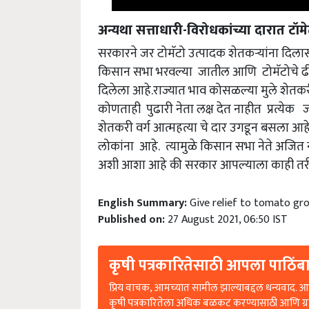
अन्यथा सत्ताधारी-विरोधकांच्या दारात टॉ
सरकारने जर टोमॅटो उत्पादक शेतकऱ्यांना दिला
किसान सभा भरवल्या जातील आणि टोमॅटोचे ढ
दिलेला आहे.राज्यात भाव कोसळल्या मुले शेत
कोणताही पुढारी नेता लक्ष देत नाहीत प्रत्येक
शेतकरी वर्ग आत्महत्या चे दार उगडून बसला आहे 
लोकांना आहे. त्यामुळे किसान सभा नेते अजित न
अशी आशा आहे की सरकार आपल्याला काही तर
English Summary:
Give relief to tomato gro
Published on:
27 August 2021, 06:50 IST
कृषी पत्रकारितेसाठी आपला पाठिंबा
प्रिय वाचक, आमच्यात सामील झाल्याबद्दल धन्यवाद. आप
कृषी पत्रकारितेला अधिक बळकट करण्यासाठी आणि ग्