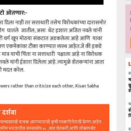
मेटो ओतणार:-
सा दिला नाही तर सत्ताधारी तसेच विरोधकांच्या दारासमोर
ीग घातले जातील, असा थेट इशारा अजित नवले यांनी
करी वर्ग खूप मोठया संकटात अडकलेला आहे आणि यावर
 जण एकमेकांवर टीका करण्यात व्यस्थ आहेत.जे की इकडे
मात्र याची चिंता ना सत्ताधारी पक्षाला आहे ना विरोधक
वले यांनी ईशारा दिलेला आहे. त्यामुळे शेतकऱ्यांना आता
ी मदत करेल.
ब
म
wers rather than criticize each other, Kisan Sabha
ध
श
य
 दर्शवा
श
व
ल्यासारखे वाचक आमच्यासाठी कृषी पत्रकारितेसाठी प्रेरणा आहेत.
रामीण भारतातील कानाकोप in्यात शेतकरी आणि लोकांपर्यंत
ब