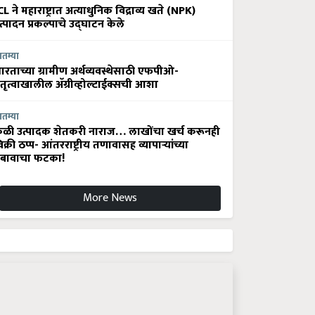
CL ने महाराष्ट्रात अत्याधुनिक विद्राव्य खते (NPK)
त्पादन प्रकल्पाचे उद्घाटन केले
ातम्या
ारताच्या ग्रामीण अर्थव्यवस्थेसाठी एफपीओ-
ेतृत्वाखालील अ‍ॅग्रीव्होल्टाईक्सची आशा
ातम्या
ेळी उत्पादक शेतकरी नाराज… लाखोंचा खर्च करूनही
िक्री ठप्प- आंतरराष्ट्रीय तणावासह व्यापाऱ्यांच्या
बावाचा फटका!
More News