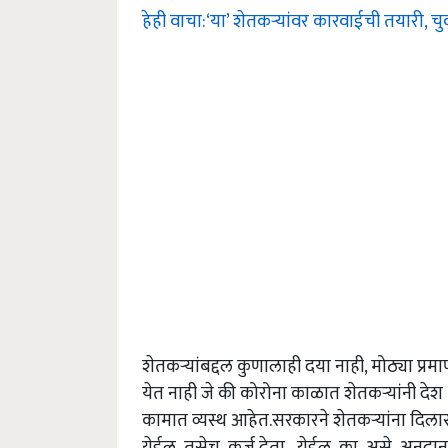
हेही वाचा:‘या’ शेतकर्‍यांवर कारवाईची तयारी, च
शेतकऱ्यांबद्दल कुणालाही दया नाही, मोठ्या प्
येत नाही जे की कोरोना काळात शेतकऱ्यांनी दे
कामात व्यस्थ आहेत.सरकारने शेतकऱ्यांना दिला
येईल तसेच कर्ज देता येईल का असे अनुदान द