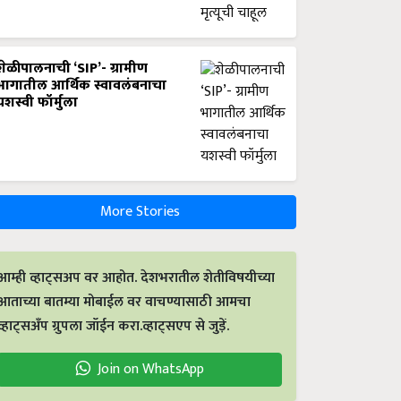
शेळीपालनाची ‘SIP’- ग्रामीण
भागातील आर्थिक स्वावलंबनाचा
यशस्वी फॉर्मुला
More Stories
आम्ही व्हाट्सअप वर आहोत. देशभरातील शेतीविषयीच्या
आताच्या बातम्या मोबाईल वर वाचण्यासाठी आमचा
व्हाट्सअँप ग्रुपला जॉईन करा.व्हाट्सएप से जुड़ें.
Join on WhatsApp