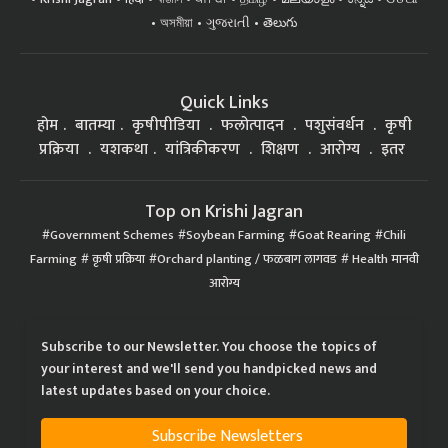
অসমীয়া
ગુજરાતી
తెలుగు
Quick Links
होम
बातम्या
कृषीपीडिया
फलोत्पादन
पशुसंवर्धन
कृषी
प्रक्रिया
यशकथा
यांत्रिकीकरण
शिक्षण
आरोग्य
इतर
Top on Krishi Jagran
Government Schemes
Soybean Farming
Goat Rearing
Chili
Farming
कृषी प्रक्रिया
Orchard planting / फळबाग लागवड
Health मानवी
आरोग्य
Subscribe to our Newsletter. You choose the topics of
your interest and we'll send you handpicked news and
latest updates based on your choice.
Subscribe Newsletters