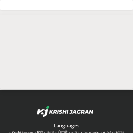
Languages
Krishi Jagran
हिंदी
বাঙালি
ਪੰਜਾਬੀ
தமிழ்
മലയാളം
ಕನ್ನಡ
ଓଡିଆ