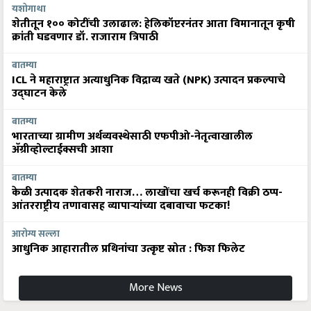
यशोगाथा
शेतीतून १०० कोटींची उलाढाल: हेलिकॉप्टरनंतर आता विमानातून कृषी
क्रांती घडवणार डॉ. राजाराम त्रिपाठी
बातम्या
ICL ने महाराष्ट्रात अत्याधुनिक विद्राव्य खते (NPK) उत्पादन प्रकल्पाचे
उद्घाटन केले
बातम्या
भारताच्या ग्रामीण अर्थव्यवस्थेसाठी एफपीओ-नेतृत्वाखालील
अ‍ॅग्रीव्होल्टाईक्सची आशा
बातम्या
केळी उत्पादक शेतकरी नाराज… लाखोंचा खर्च करूनही विक्री ठप्प-
आंतरराष्ट्रीय तणावासह व्यापाऱ्यांच्या दबावाचा फटका!
आरोग्य सल्ला
आधुनिक आहारातील प्रथिनांचा उत्कृष्ट स्रोत : फिश फिलेट
More News