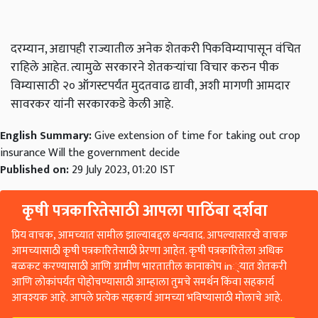
दरम्यान, अद्यापही राज्यातील अनेक शेतकरी पिकविम्यापासून वंचित
राहिले आहेत. त्यामुळे सरकारने शेतकऱ्यांचा विचार करुन पीक
विम्यासाठी २० ऑगस्टपर्यंत मुदतवाढ द्यावी, अशी मागणी आमदार
सावरकर यांनी सरकारकडे केली आहे.
English Summary:
Give extension of time for taking out crop
insurance Will the government decide
Published on:
29 July 2023, 01:20 IST
कृषी पत्रकारितेसाठी आपला पाठिंबा दर्शवा
प्रिय वाचक, आमच्यात सामील झाल्याबद्दल धन्यवाद. आपल्यासारखे वाचक
आमच्यासाठी कृषी पत्रकारितेसाठी प्रेरणा आहेत. कृषी पत्रकारितेला अधिक
बळकट करण्यासाठी आणि ग्रामीण भारतातील कानाकोप in्यात शेतकरी
आणि लोकांपर्यंत पोहोचण्यासाठी आम्हाला तुमचे समर्थन किंवा सहकार्य
आवश्यक आहे. आपले प्रत्येक सहकार्य आमच्या भविष्यासाठी मोलाचे आहे.