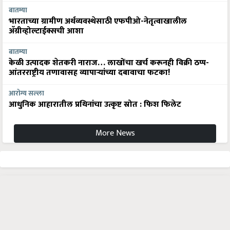
बातम्या
भारताच्या ग्रामीण अर्थव्यवस्थेसाठी एफपीओ-नेतृत्वाखालील
अ‍ॅग्रीव्होल्टाईक्सची आशा
बातम्या
केळी उत्पादक शेतकरी नाराज… लाखोंचा खर्च करूनही विक्री ठप्प-
आंतरराष्ट्रीय तणावासह व्यापाऱ्यांच्या दबावाचा फटका!
आरोग्य सल्ला
आधुनिक आहारातील प्रथिनांचा उत्कृष्ट स्रोत : फिश फिलेट
More News