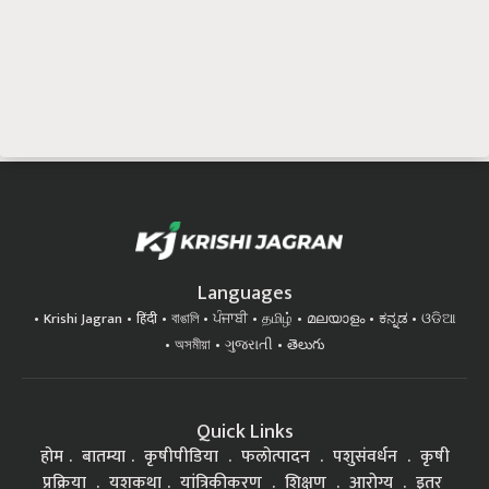
Languages
Krishi Jagran
हिंदी
বাঙালি
ਪੰਜਾਬੀ
தமிழ்
മലയാളം
ಕನ್ನಡ
ଓଡିଆ
অসমীয়া
ગુજરાતી
తెలుగు
Quick Links
होम
बातम्या
कृषीपीडिया
फलोत्पादन
पशुसंवर्धन
कृषी
प्रक्रिया
यशकथा
यांत्रिकीकरण
शिक्षण
आरोग्य
इतर