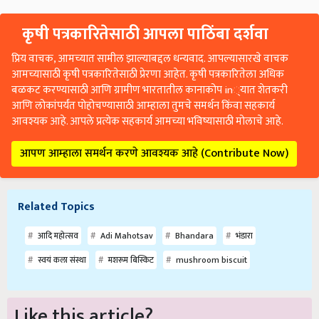
कृषी पत्रकारितेसाठी आपला पाठिंबा दर्शवा
प्रिय वाचक, आमच्यात सामील झाल्याबद्दल धन्यवाद. आपल्यासारखे वाचक
आमच्यासाठी कृषी पत्रकारितेसाठी प्रेरणा आहेत. कृषी पत्रकारितेला अधिक
बळकट करण्यासाठी आणि ग्रामीण भारतातील कानाकोप in्यात शेतकरी
आणि लोकांपर्यंत पोहोचण्यासाठी आम्हाला तुमचे समर्थन किंवा सहकार्य
आवश्यक आहे. आपले प्रत्येक सहकार्य आमच्या भविष्यासाठी मोलाचे आहे.
आपण आम्हाला समर्थन करणे आवश्यक आहे (Contribute Now)
Related Topics
आदि महोत्सव
Adi Mahotsav
Bhandara
भंडारा
स्वयं कला संस्था
मशरूम बिस्किट
mushroom biscuit
Like this article?