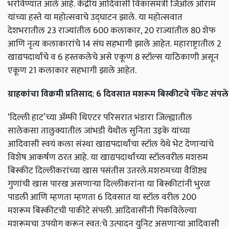
भरविण्यात आले आहे
.
केंद्रीय आदिवासी विकासमंत्री जिओल ओराम
यांच्या हस्ते या महोत्सवाचे उद्घाटन झाले
.
या महोत्सवात
देशभरातील 23 राज्यांतील 600 कलाकार
, 20
राज्यांतील
80
शेफ
आणि नृत्य कलाकारांचे 14 संघ सहभागी झाले आहेत
.
महाराष्ट्रातील 2
खाद्यपदार्थांचे व 6
हस्तकलेचे असे एकूण 8 स्टॉल्स याठिकाणी असून
एकूण 21 कलाकार सहभागी झाले आहेत
.
ग्राहकांचा
विक्रमी
प्रतिसाद
;
6
दिवसात
मशरूम
बिस्कीटचे
पॅकेट
संपले
‘दिल्ली हाट’च्या ॲम्फी थिएटर परिसरात भंडारा जिल्ह्यातील
सालेकसा तालुक्यातील जांभडी येथील सुनिता उइके यांच्या
आदिवासी स्वयं कला संस्था खाद्यपदार्थांचा स्टॉल येथे भेट देणाऱ्यांचे
विशेष आकर्षण ठरत आहे.
या खाद्यपदार्थांच्या स्टॉलवरील मशरुम
बिस्कीट दिल्लीकरांच्या खास पसंतीस उतरले.मशरुमच्या वैशिष्ट्य
गुणांची खास पारख असणाऱ्या दिल्लीकरांना या बिस्कीटांनी भुरळ
पाडली आणि म्हणता म्हणता 6 दिवसात या स्टॉल वरील 200
मशरूम
बिस्कीटची पाकीटे संपली.
आदिवासींनी पिकविलेल्या
मशरूमचा उपयोग करून स्वत:चे उत्पादन युनिट असणाऱ्या आदिवासी