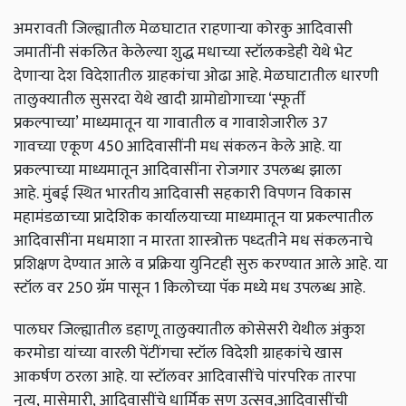
अमरावती जिल्ह्यातील मेळघाटात राहणाऱ्या कोरकु आदिवासी
जमातींनी संकलित केलेल्या शुद्ध मधाच्या स्टॉलकडेही येथे भेट
देणाऱ्या देश विदेशातील ग्राहकांचा ओढा आहे. मेळघाटातील धारणी
तालुक्यातील सुसरदा येथे खादी ग्रामोद्योगाच्या ‘स्फूर्ती
प्रकल्पाच्या’
माध्यमातून
या
गावातील व गावाशेजारील 37
गावच्या
एकूण 450 आदिवासींनी मध संकलन केले आहे.
या
प्रकल्पाच्या माध्यमातून आदिवासींना रोजगार उपलब्ध झाला
आहे.
मुंबई स्थित भारतीय आदिवासी सहकारी विपणन विकास
महामंडळाच्या प्रादेशिक कार्यालयाच्या माध्यमातून या प्रकल्पातील
आदिवासींना मधमाशा न मारता शास्त्रोक्त पध्दतीने मध संकलनाचे
प्रशिक्षण देण्यात आले व प्रक्रिया युनिटही सुरु करण्यात आले आहे.
या
स्टॉल वर 250 ग्रॅम पासून 1 किलोच्या पॅक मध्ये मध उपलब्ध आहे.
पालघर जिल्ह्यातील डहाणू तालुक्यातील कोसेसरी येथील अंकुश
करमोडा यांच्या वारली पेंटींगचा स्टॉल विदेशी ग्राहकांचे खास
आकर्षण ठरला आहे.
या स्टॉलवर आदिवासींचे पांरपरिक तारपा
नृत्य,
मासेमारी,
आदिवासींचे धार्मिक सण उत्सव,आदिवासींची