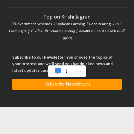
Top on Krishi Jagran
Government Schemes
Soybean Farming
Goat Rearing
Chili
Farming
कृषी प्रक्रिया
Orchard planting / फळबाग लागवड
Health मानवी
आरोग्य
Subscribe to our Newsletter. You choose the topics of
your interest and we'll send you handpicked news and
latest updates based on your choice.
Subscribe Newsletters
|
|
|
Privacy Policy
Terms of Service
Data Policy
Refund & Cancellation Policy