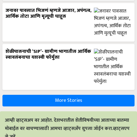
जनावर पावसात भिजणं म्हणजे आजार, अपंगत्व,
आर्थिक तोटा आणि मृत्यूची चाहूल
शेळीपालनाची ‘SIP’- ग्रामीण भागातील आर्थिक
स्वावलंबनाचा यशस्वी फॉर्मुला
More Stories
आम्ही व्हाट्सअप वर आहोत. देशभरातील शेतीविषयीच्या आताच्या बातम्या
मोबाईल वर वाचण्यासाठी आमचा व्हाट्सअँप ग्रुपला जॉईन करा.व्हाट्सएप
से जुड़ें.