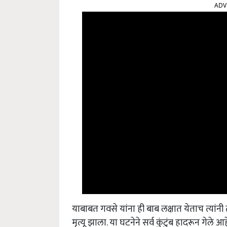
ADV
याबाबत गवसे यांना ही बाब लक्षात येताच त्यांनी
मृत्यू झाला. या घटनेने सर्व कुंटुंब हादरून गेले आह