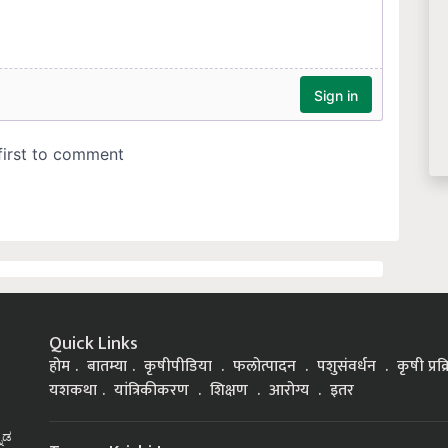
Quick Links
होम
बातम्या
कृषीपीडिया
फलोत्पादन
पशुसंवर्धन
कृषी प्रक
यशकथा
यांत्रिकीकरण
शिक्षण
आरोग्य
इतर
್ನಡ
Top on Krishi Jagran