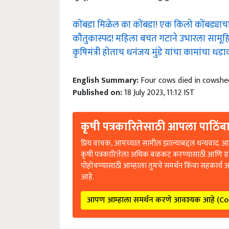
कोंबडा मिळेल का कोंबडा! एक किलो कोंबड्याचा
कौतुकास्पद! महिला बचत गटाने उभारला सामूहि
कृषिमंत्री होताच धनंजय मुंडे यांचा कामांचा धडा
English Summary:
Four cows died in cowshe
Published on:
18 July 2023, 11:12 IST
कृषी पत्रकारितेसाठी आपला पाठिंबा
प्रिय वाचक, आमच्यात सामील झाल्याबद्दल धन्यवाद. आप
कृषी पत्रकारितेला अधिक बळकट करण्यासाठी आणि ग्
पोहोचण्यासाठी आम्हाला तुमचे समर्थन किंवा सहकार्य 
आहे.
आपण आम्हाला समर्थन करणे आवश्यक आहे (C