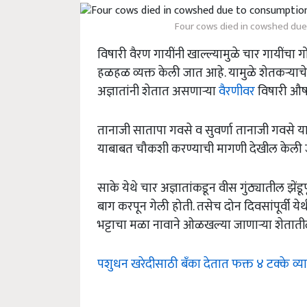
Four cows died in cowshed due
विषारी वैरण गायींनी खाल्ल्यामुळे चार गायींचा
हळहळ व्यक्त केली जात आहे. यामुळे शेतकऱ्याच
अज्ञातांनी शेतात असणाऱ्या
वैरणीवर
विषारी औष
तानाजी सातापा गवसे व सुवर्णा तानाजी गवसे या श
याबाबत चौकशी करण्याची मागणी देखील केली 
साके येथे चार अज्ञातांकडून वीस गुंठ्यातील झे
बाग करपून गेली होती. तसेच दोन दिवसांपूर्वी य
भट्टाचा मळा नावाने ओळखल्या जाणाऱ्या शेतातील
पशुधन खरेदीसाठी बँका देतात फक्त ४ टक्के व्याज