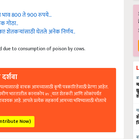
 भाव 800 ते 900 रुपये...
क गोठा..
का! शेतकऱ्यांसाठी घेतले अनेक निर्णय..
d due to consumption of poison by cows.
 दर्शवा
ब
ल्यासारखे वाचक आमच्यासाठी कृषी पत्रकारितेसाठी प्रेरणा आहेत.
म
ध
रामीण भारतातील कानाकोप in्यात शेतकरी आणि लोकांपर्यंत
श
आवश्यक आहे. आपले प्रत्येक सहकार्य आमच्या भविष्यासाठी मोलाचे
य
श
ontribute Now)
व
ब