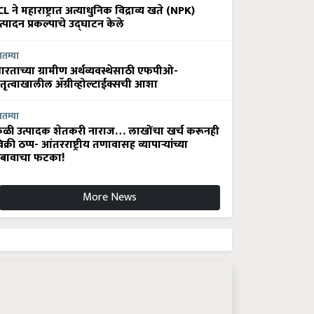
CL ने महाराष्ट्रात अत्याधुनिक विद्राव्य खते (NPK)
त्पादन प्रकल्पाचे उद्घाटन केले
ातम्या
ारताच्या ग्रामीण अर्थव्यवस्थेसाठी एफपीओ-
ेतृत्वाखालील अ‍ॅग्रीव्होल्टाईक्सची आशा
ातम्या
ेळी उत्पादक शेतकरी नाराज… लाखोंचा खर्च करूनही
िक्री ठप्प- आंतरराष्ट्रीय तणावासह व्यापाऱ्यांच्या
बावाचा फटका!
More News