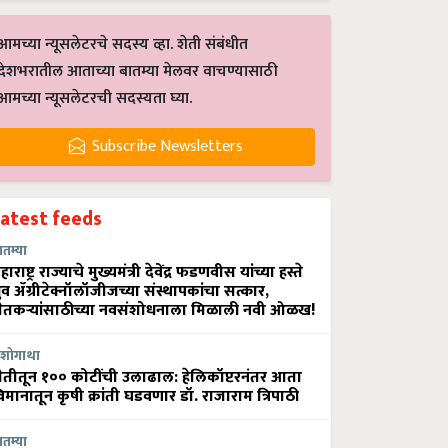
आमच्या न्यूसलेटरचे सदस्य व्हा. शेती संबंधीत
देशभरातील आताच्या बातम्या मेलवर वाचण्यासाठी
आमच्या न्यूसलेटरची सदस्यता घ्या.
Subscribe Newsletters
Latest feeds
ातम्या
हाराष्ट्र राज्याचे मुख्यमंत्री देवेंद्र फडणवीस यांच्या हस्ते
्रुव ॲग्रीटेक्नॉलॉजीजच्या संस्थापकांचा सत्कार,
ेतकऱ्यांसाठीच्या नवसंशोधनाला मिळाली नवी ओळख!
शोगाथा
ेतीतून १०० कोटींची उलाढाल: हेलिकॉप्टरनंतर आता
िमानातून कृषी क्रांती घडवणार डॉ. राजाराम त्रिपाठी
ातम्या