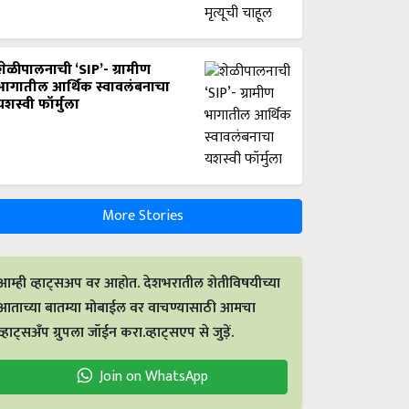
शेळीपालनाची ‘SIP’- ग्रामीण
भागातील आर्थिक स्वावलंबनाचा
यशस्वी फॉर्मुला
More Stories
आम्ही व्हाट्सअप वर आहोत. देशभरातील शेतीविषयीच्या
आताच्या बातम्या मोबाईल वर वाचण्यासाठी आमचा
व्हाट्सअँप ग्रुपला जॉईन करा.व्हाट्सएप से जुड़ें.
Join on WhatsApp