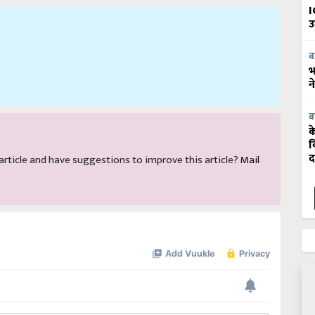
I
उ
ब
भ
न
ब
क
व
s article and have suggestions to improve this article?
Mail
द