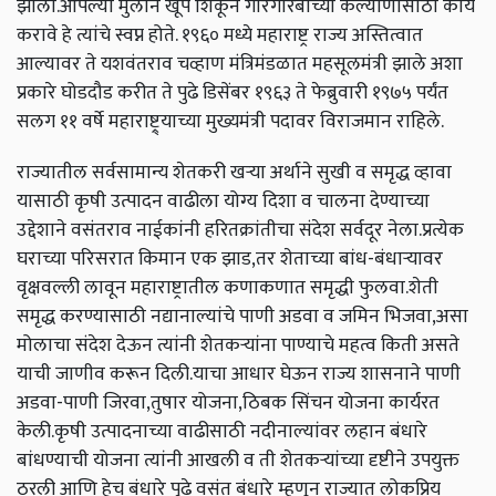
झाला.आपल्या मुलाने खूप शिकून गोरगरिबांच्या कल्याणासाठी कार्य
करावे हे त्यांचे स्वप्न होते. १९६० मध्ये महाराष्ट्र राज्य अस्तित्वात
आल्यावर ते यशवंतराव चव्हाण मंत्रिमंडळात महसूलमंत्री झाले अशा
प्रकारे घोडदौड करीत ते पुढे डिसेंबर १९६३ ते फेब्रुवारी १९७५ पर्यंत
सलग ११ वर्षे महाराष्ट्र्याच्या मुख्यमंत्री पदावर विराजमान राहिले.
राज्यातील सर्वसामान्य शेतकरी खऱ्या अर्थाने सुखी व समृद्ध व्हावा
यासाठी कृषी उत्पादन वाढीला योग्य दिशा व चालना देण्याच्या
उद्देशाने वसंतराव नाईकांनी हरितक्रांतीचा संदेश सर्वदूर नेला.प्रत्येक
घराच्या परिसरात किमान एक झाड,तर शेताच्या बांध-बंधाऱ्यावर
वृक्षवल्ली लावून महाराष्ट्रातील कणाकणात समृद्धी फुलवा.शेती
समृद्ध करण्यासाठी नद्यानाल्यांचे पाणी अडवा व जमिन भिजवा,असा
मोलाचा संदेश देऊन त्यांनी शेतकऱ्यांना पाण्याचे महत्व किती असते
याची जाणीव करून दिली.याचा आधार घेऊन राज्य शासनाने पाणी
अडवा-पाणी जिरवा,तुषार योजना,ठिबक सिंचन योजना कार्यरत
केली.कृषी उत्पादनाच्या वाढीसाठी नदीनाल्यांवर लहान बंधारे
बांधण्याची योजना त्यांनी आखली व ती शेतकऱ्यांच्या दृष्टीने उपयुक्त
ठरली आणि हेच बंधारे पुढे वसंत बंधारे म्हणून राज्यात लोकप्रिय