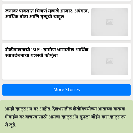
जनावर पावसात भिजणं म्हणजे आजार, अपंगत्व,
आर्थिक तोटा आणि मृत्यूची चाहूल
शेळीपालनाची ‘SIP’- ग्रामीण भागातील आर्थिक
स्वावलंबनाचा यशस्वी फॉर्मुला
More Stories
आम्ही व्हाट्सअप वर आहोत. देशभरातील शेतीविषयीच्या आताच्या बातम्या
मोबाईल वर वाचण्यासाठी आमचा व्हाट्सअँप ग्रुपला जॉईन करा.व्हाट्सएप
से जुड़ें.