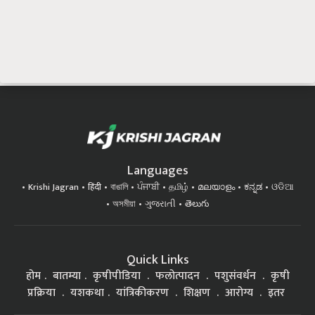
Languages
Krishi Jagran
हिंदी
বাঙালি
ਪੰਜਾਬੀ
தமிழ்
മലയാളം
ಕನ್ನಡ
ଓଡିଆ
অসমীয়া
ગુજરાતી
తెలుగు
Quick Links
होम
बातम्या
कृषीपीडिया
फलोत्पादन
पशुसंवर्धन
कृषी
प्रक्रिया
यशकथा
यांत्रिकीकरण
शिक्षण
आरोग्य
इतर