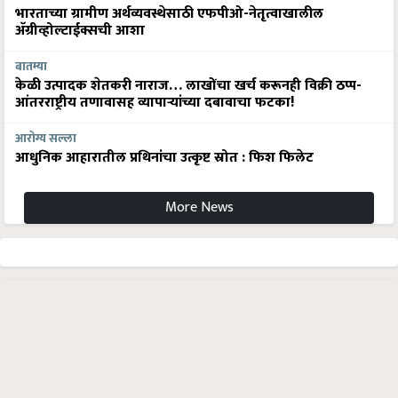
भारताच्या ग्रामीण अर्थव्यवस्थेसाठी एफपीओ-नेतृत्वाखालील
अ‍ॅग्रीव्होल्टाईक्सची आशा
बातम्या
केळी उत्पादक शेतकरी नाराज… लाखोंचा खर्च करूनही विक्री ठप्प-
आंतरराष्ट्रीय तणावासह व्यापाऱ्यांच्या दबावाचा फटका!
आरोग्य सल्ला
आधुनिक आहारातील प्रथिनांचा उत्कृष्ट स्रोत : फिश फिलेट
More News