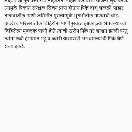
आहे. हे जाणून वसंतराव नाईकांनी पाझर तलावांची योजना सुरु केली.
त्यामुळे पिकांत सरंक्षक सिंचन प्राप्त होऊन पिके वाचू शकली. पाझर
तलावातील पाणी जमिनीत मुरल्यामुळे भूगर्भातील पाण्याची वाढ
झाली व परिसरातील विहिरींना पाणीपुरवठा झाला,ज्या शेतकऱ्यांच्या
विहिरीला मुबलक पाणी होते त्यांची खरीप पिके तर शाश्वत झाली परंतु
त्यांना रब्बी हंगामात गहू व ज्वारी यासारखी अन्न्धानन्यांची पिके घेणे
शक्य झाले.