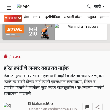
मराठी
होम
बातम्या
कृषीपीडिया
सरकारी योजना
पशुधन
हवामान
MFOI 2024
बातम्या
हरित क्रांतीचे जनक: वसंतराव नाईक
दिवंगत मुख्यमंत्री वसंतराव नाईक यांनी आधुनिक शेतीचा पाया घातला,असे
म्हटले तर वावगे होणार नाही.त्यांनी मृदसंधारण,जलसंधारण, सिंचन व
संकरीत बियाणे हे कार्यक्रम सुरु करून महाराष्ट्रातील अन्नधान्याच्या पिकांची
उत्पादकता वाढवली.
KJ Maharashtra
Updated on Wednesday, 03 July