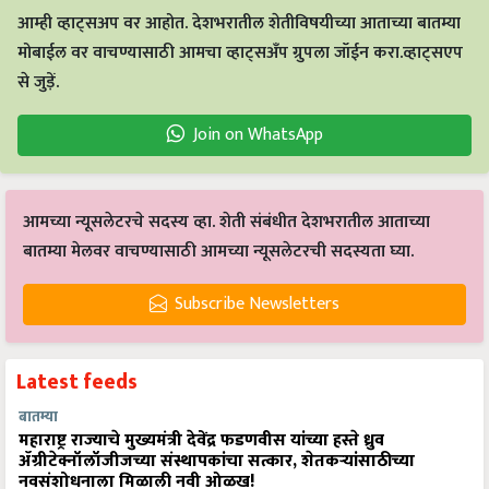
आम्ही व्हाट्सअप वर आहोत. देशभरातील शेतीविषयीच्या आताच्या बातम्या
मोबाईल वर वाचण्यासाठी आमचा व्हाट्सअँप ग्रुपला जॉईन करा.व्हाट्सएप
से जुड़ें.
Join on WhatsApp
आमच्या न्यूसलेटरचे सदस्य व्हा. शेती संबंधीत देशभरातील आताच्या
बातम्या मेलवर वाचण्यासाठी आमच्या न्यूसलेटरची सदस्यता घ्या.
Subscribe Newsletters
Latest feeds
बातम्या
महाराष्ट्र राज्याचे मुख्यमंत्री देवेंद्र फडणवीस यांच्या हस्ते ध्रुव
ॲग्रीटेक्नॉलॉजीजच्या संस्थापकांचा सत्कार, शेतकऱ्यांसाठीच्या
नवसंशोधनाला मिळाली नवी ओळख!