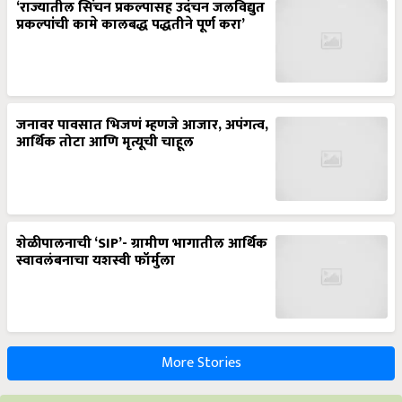
‘राज्यातील सिंचन प्रकल्पासह उदंचन जलविद्युत
प्रकल्पांची कामे कालबद्ध पद्धतीने पूर्ण करा’
जनावर पावसात भिजणं म्हणजे आजार, अपंगत्व,
आर्थिक तोटा आणि मृत्यूची चाहूल
शेळीपालनाची ‘SIP’- ग्रामीण भागातील आर्थिक
स्वावलंबनाचा यशस्वी फॉर्मुला
More Stories