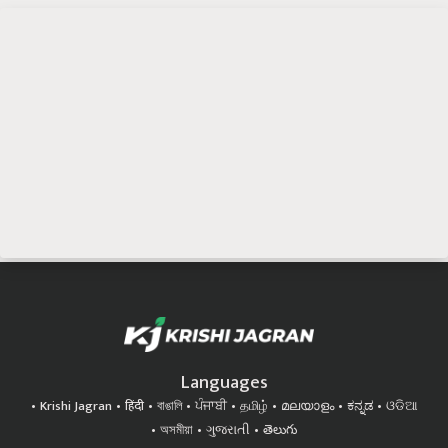
Languages
Krishi Jagran
हिंदी
বাঙালি
ਪੰਜਾਬੀ
தமிழ்
മലയാളം
ಕನ್ನಡ
ଓଡିଆ
অসমীয়া
ગુજરાતી
తెలుగు