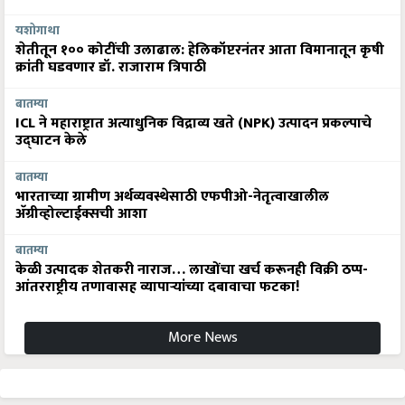
यशोगाथा
शेतीतून १०० कोटींची उलाढाल: हेलिकॉप्टरनंतर आता विमानातून कृषी
क्रांती घडवणार डॉ. राजाराम त्रिपाठी
बातम्या
ICL ने महाराष्ट्रात अत्याधुनिक विद्राव्य खते (NPK) उत्पादन प्रकल्पाचे
उद्घाटन केले
बातम्या
भारताच्या ग्रामीण अर्थव्यवस्थेसाठी एफपीओ-नेतृत्वाखालील
अ‍ॅग्रीव्होल्टाईक्सची आशा
बातम्या
केळी उत्पादक शेतकरी नाराज… लाखोंचा खर्च करूनही विक्री ठप्प-
आंतरराष्ट्रीय तणावासह व्यापाऱ्यांच्या दबावाचा फटका!
More News