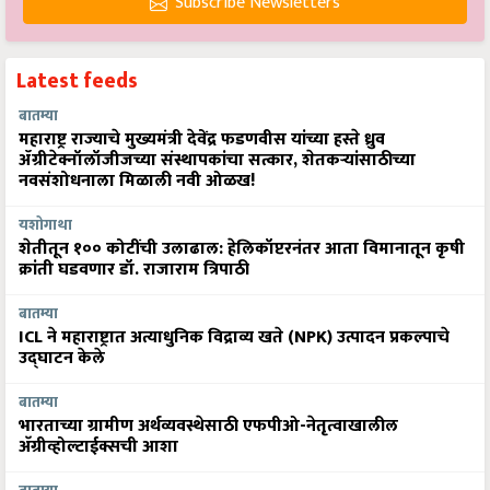
Subscribe Newsletters
Latest feeds
बातम्या
महाराष्ट्र राज्याचे मुख्यमंत्री देवेंद्र फडणवीस यांच्या हस्ते ध्रुव
ॲग्रीटेक्नॉलॉजीजच्या संस्थापकांचा सत्कार, शेतकऱ्यांसाठीच्या
नवसंशोधनाला मिळाली नवी ओळख!
यशोगाथा
शेतीतून १०० कोटींची उलाढाल: हेलिकॉप्टरनंतर आता विमानातून कृषी
क्रांती घडवणार डॉ. राजाराम त्रिपाठी
बातम्या
ICL ने महाराष्ट्रात अत्याधुनिक विद्राव्य खते (NPK) उत्पादन प्रकल्पाचे
उद्घाटन केले
बातम्या
भारताच्या ग्रामीण अर्थव्यवस्थेसाठी एफपीओ-नेतृत्वाखालील
अ‍ॅग्रीव्होल्टाईक्सची आशा