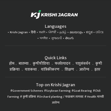
Languages
Krishi Jagran
हिंदी
বাঙালি
ਪੰਜਾਬੀ
தமிழ்
മലയാളം
ಕನ್ನಡ
ଓଡିଆ
অসমীয়া
ગુજરાતી
తెలుగు
Quick Links
होम
बातम्या
कृषीपीडिया
फलोत्पादन
पशुसंवर्धन
कृषी
प्रक्रिया
यशकथा
यांत्रिकीकरण
शिक्षण
आरोग्य
इतर
Top on Krishi Jagran
Government Schemes
Soybean Farming
Goat Rearing
Chili
Farming
कृषी प्रक्रिया
Orchard planting / फळबाग लागवड
Health मानवी
आरोग्य