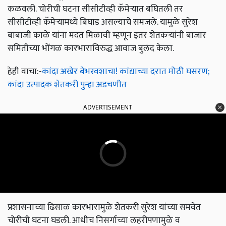
कळवली. चोरीची घटना सीसीटीव्ही कॅमेऱ्यात बघितली तर
सीसीटीव्ही कॅमेऱ्यामध्ये बिघाड असल्याचे समजले. यामुळे सुरेश
बाबाजी काळे यांना मदत मिळावी म्हणून इतर शेतकऱ्यांनी बाजार
समितीच्या भोंगळ कारभाराविरुद्ध आवाज बुलंद केला.
हेही वाचा:-
कांदा अखेर बेभरवशाचा! कांद्याच्या दरात मोठी घसरण;
कांदा उत्पादक शेतकरी पुन्हा अडचणीत
ADVERTISEMENT
प्रशासनाच्या ढिसाळ कारभारामुळे शेतकरी सुरेश यांच्या समवेत
चोरीची घटना घडली. आधीच निसर्गाच्या लहरीपणामुळे व