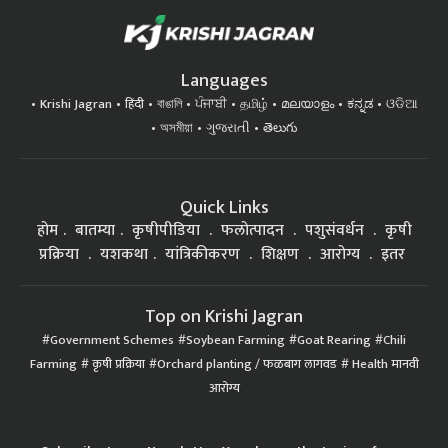
Languages
Krishi Jagran
हिंदी
বাঙালি
ਪੰਜਾਬੀ
தமிழ்
മലയാളം
ಕನ್ನಡ
ଓଡିଆ
অসমীয়া
ગુજરાતી
తెలుగు
Quick Links
होम
बातम्या
कृषीपीडिया
फलोत्पादन
पशुसंवर्धन
कृषी
प्रक्रिया
यशकथा
यांत्रिकीकरण
शिक्षण
आरोग्य
इतर
Top on Krishi Jagran
Government Schemes
Soybean Farming
Goat Rearing
Chili
Farming
कृषी प्रक्रिया
Orchard planting / फळबाग लागवड
Health मानवी
आरोग्य