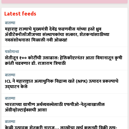
Latest feeds
बातम्या
महाराष्ट्र राज्याचे मुख्यमंत्री देवेंद्र फडणवीस यांच्या हस्ते ध्रुव
ॲग्रीटेक्नॉलॉजीजच्या संस्थापकांचा सत्कार, शेतकऱ्यांसाठीच्या
नवसंशोधनाला मिळाली नवी ओळख!
यशोगाथा
शेतीतून १०० कोटींची उलाढाल: हेलिकॉप्टरनंतर आता विमानातून कृषी
क्रांती घडवणार डॉ. राजाराम त्रिपाठी
बातम्या
ICL ने महाराष्ट्रात अत्याधुनिक विद्राव्य खते (NPK) उत्पादन प्रकल्पाचे
उद्घाटन केले
बातम्या
भारताच्या ग्रामीण अर्थव्यवस्थेसाठी एफपीओ-नेतृत्वाखालील
अ‍ॅग्रीव्होल्टाईक्सची आशा
बातम्या
केळी उत्पादक शेतकरी नाराज… लाखोंचा खर्च करूनही विक्री ठप्प-