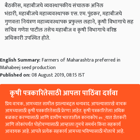
बैठकीस,
महाबीजचे व्यवस्थापकीय संचालक अनिल
भंडारी,
महाबीजचे महाव्यवस्थापक एस. एम. पुंडकर,
महाबीजचे
गुणवत्ता नियंत्रण महाव्यवस्थापक प्रफुल्ल लहाने,
कृषी विभागाचे सह
सचिव गणेश पाटील तसेच महाबीज व कृषी विभागाचे वरिष्ठ
अधिकारी उपस्थित होते.
English Summary:
Farmers of Maharashtra preferred in
Mahabeej seed production
Published on:
08 August 2019, 08:15 IST
कृषी पत्रकारितेसाठी आपला पाठिंबा दर्शवा
प्रिय वाचक, आमच्यात सामील झाल्याबद्दल धन्यवाद. आपल्यासारखे वाचक
आमच्यासाठी कृषी पत्रकारितेसाठी प्रेरणा आहेत. कृषी पत्रकारितेला अधिक
बळकट करण्यासाठी आणि ग्रामीण भारतातील कानाकोप in्यात शेतकरी
आणि लोकांपर्यंत पोहोचण्यासाठी आम्हाला तुमचे समर्थन किंवा सहकार्य
आवश्यक आहे. आपले प्रत्येक सहकार्य आमच्या भविष्यासाठी मोलाचे आहे.