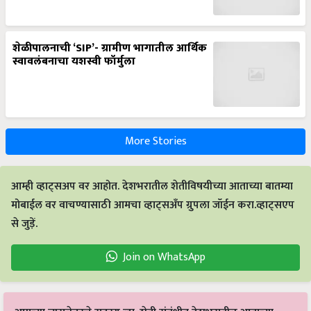
शेळीपालनाची ‘SIP’- ग्रामीण भागातील आर्थिक
स्वावलंबनाचा यशस्वी फॉर्मुला
More Stories
आम्ही व्हाट्सअप वर आहोत. देशभरातील शेतीविषयीच्या आताच्या बातम्या
मोबाईल वर वाचण्यासाठी आमचा व्हाट्सअँप ग्रुपला जॉईन करा.व्हाट्सएप
से जुड़ें.
Join on WhatsApp