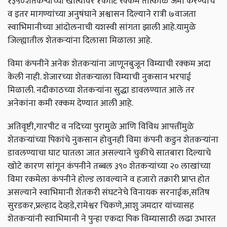
१३५०शेतकऱ्यांच्या खात्यावर १कोटि रक्कम तात्काळ जमा करण्याचे
व इतर मागण्यांच्या अनुषंघाने अश्वासन दिल्याने रात्री ७वाजता
स्वाभिमानीच्या आंदोलनाची यशस्वी सांगता झाली आहे.यामुळे
जिल्ह्यातील शेतकऱ्यांना दिलासा मिळाला आहे.
विमा कंपनीने अनेक शेतकऱ्यांना जाणूनबुजून विम्याची रक्कम अदा
केली नाही. शेजारच्या शेतकऱ्याला विम्याची नुकसान भरपाई
मिळाली. नदीकाठच्या शेतकऱ्यांना सुद्धा डावलण्यात आले तर
अनेकांना कमी रक्कम देण्यात आली आहे.
अतिवृष्टी,गारपीट व नदिच्या पुरामुळे आणि विविध आपत्तींमुळे
शेतकऱ्यांच्या पिकांचे नुकसान होवुनही विमा कंपनी कडुन शेतकऱ्यांना
डावलण्याचा घाट घातला जात असल्याने चुकीचे सातबारा दिल्याचे
खोटे कारण सांगून कंपनीने तब्बल ३९० शेतकऱ्यांच्या २० लाखांच्या
विमा रकमेला कंपनीने होल्ड लावल्याने व हजारो तक्रारी प्राप्त होत
असल्याने स्वाभिमानी शेतकरी संघटनेचे विनायक सरनाईक,सतिष
सुरडकर,प्रल्हाद देव्हडे,रामेश्वर चिकणे,आशु जमदार यांच्यासह
शेतकऱ्यांनी स्वाभिमानी ने पुन्हा एकदा पिक विम्यासाठी लढा उभारत