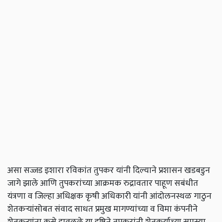
असा सज्जड इशारा रविकांत तुपकर यांनी दिल्याने प्रशासन खडबडुन
जागे झाले आणि तुपकरांच्या आक्रमक रुद्रावतार पाहूण सबंधीत
यंत्रणा व जिल्हा अधिक्षक कृषी अधिकारी यांनी आंदोलनस्थळ गाठुन
शेतकऱ्यांसोबत संवाद साधत प्रमुख मागण्यांच्या व विमा कंपनीने
शेतकऱ्यांना कसे डावलले या दृष्टिने तुपकरांनी शेतकर्याच्या समस्या