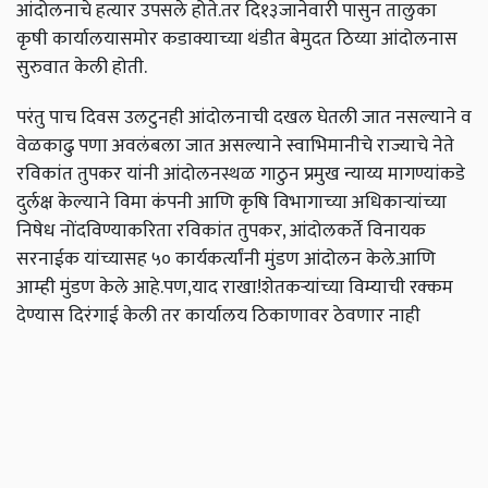
आंदोलनाचे हत्यार उपसले होते.तर दि१३जानेवारी पासुन तालुका
कृषी कार्यालयासमोर कडाक्याच्या थंडीत बेमुदत ठिय्या आंदोलनास
सुरुवात केली होती.
परंतु पाच दिवस उलटुनही आंदोलनाची दखल घेतली जात नसल्याने व
वेळकाढु पणा अवलंबला जात असल्याने स्वाभिमानीचे राज्याचे नेते
रविकांत तुपकर यांनी आंदोलनस्थळ गाठुन प्रमुख न्याय्य मागण्यांकडे
दुर्लक्ष केल्याने विमा कंपनी आणि कृषि विभागाच्या अधिकाऱ्यांच्या
निषेध नोंदविण्याकरिता रविकांत तुपकर, आंदोलकर्ते विनायक
सरनाईक यांच्यासह ५० कार्यकर्त्यांनी मुंडण आंदोलन केले.आणि
आम्ही मुंडण केले आहे.पण,याद राखा!शेतकऱ्यांच्या विम्याची रक्कम
देण्यास दिरंगाई केली तर कार्यालय ठिकाणावर ठेवणार नाही