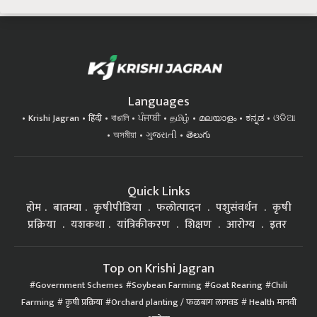
Languages
Krishi Jagran
हिंदी
বাঙালি
ਪੰਜਾਬੀ
தமிழ்
മലയാളം
ಕನ್ನಡ
ଓଡିଆ
অসমীয়া
ગુજરાતી
తెలుగు
Quick Links
होम
बातम्या
कृषीपीडिया
फलोत्पादन
पशुसंवर्धन
कृषी
प्रक्रिया
यशकथा
यांत्रिकीकरण
शिक्षण
आरोग्य
इतर
Top on Krishi Jagran
Government Schemes
Soybean Farming
Goat Rearing
Chili
Farming
कृषी प्रक्रिया
Orchard planting / फळबाग लागवड
Health मानवी