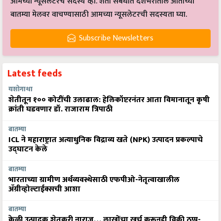
आमच्या न्यूसलेटरचे सदस्य व्हा. शेती संबंधीत देशभरातील आताच्या
बातम्या मेलवर वाचण्यासाठी आमच्या न्यूसलेटरची सदस्यता घ्या.
Subscribe Newsletters
Latest feeds
यशोगाथा
शेतीतून १०० कोटींची उलाढाल: हेलिकॉप्टरनंतर आता विमानातून कृषी
क्रांती घडवणार डॉ. राजाराम त्रिपाठी
बातम्या
ICL ने महाराष्ट्रात अत्याधुनिक विद्राव्य खते (NPK) उत्पादन प्रकल्पाचे
उद्घाटन केले
बातम्या
भारताच्या ग्रामीण अर्थव्यवस्थेसाठी एफपीओ-नेतृत्वाखालील
अ‍ॅग्रीव्होल्टाईक्सची आशा
बातम्या
केळी उत्पादक शेतकरी नाराज… लाखोंचा खर्च करूनही विक्री ठप्प-