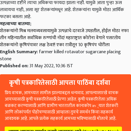
उत्पन्नाच्या दृष्टीने त्याचा अधिकचा फायदा झाला नाही. यामुळे आता पुन्हा ऊस
लावायचा नाही, असा सूर शेतकऱ्यांमधून आहे. शेतकऱ्यांना यामुळे मोठा आर्थिक
फटका बसला आहे.
महत्वाच्या बातम्या;
शेतकऱ्यांनो मिश्र मत्स्यव्यवसायामुळे उत्पन्नाचे दरवाजे उघडतील, होईल मोठा नफा
तीन महिन्यातील सर्वांधिक रुग्णांची नोंद! महाराष्ट्रात कोरोना वेगाने पसरतोय
शेतकऱ्यांनो कृषिपंपावर लक्ष ठेवा!! एका रात्रीतून 10 कृषिपंप चोरीला
English Summary:
farmer killed rotavator sugarcane placing
stone
Published on:
31 May 2022, 10:36 IST
कृषी पत्रकारितेसाठी आपला पाठिंबा दर्शवा
प्रिय वाचक, आमच्यात सामील झाल्याबद्दल धन्यवाद. आपल्यासारखे वाचक
आमच्यासाठी कृषी पत्रकारितेसाठी प्रेरणा आहेत. कृषी पत्रकारितेला अधिक
बळकट करण्यासाठी आणि ग्रामीण भारतातील कानाकोप in्यात शेतकरी
आणि लोकांपर्यंत पोहोचण्यासाठी आम्हाला तुमचे समर्थन किंवा सहकार्य
आवश्यक आहे. आपले प्रत्येक सहकार्य आमच्या भविष्यासाठी मोलाचे आहे.