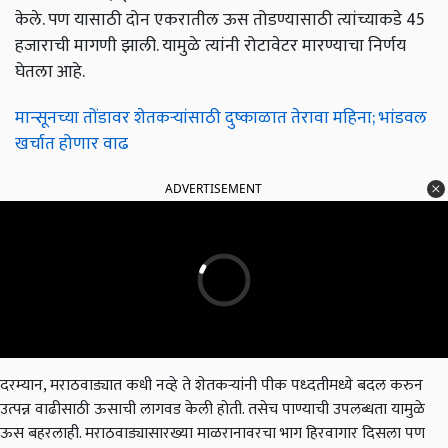
केले. पण यासाठी दोन एकरातील ऊस तोडण्यासाठी त्यांच्याकडे 45
हजाराची मागणी झाली. यामुळे त्यांनी रोटावेटर मारण्याचा निर्णय
घेतला आहे.
मान्सूनच्या तोंडावर शेतकऱ्यांसाठी दुष्काळात तेरावा महिना; भांडवल
खर्चात होणार वाढ
ADVERTISEMENT
दरम्यान, मराठवाड्यात कधी नव्हे ते शेतकऱ्यांनी पीक पध्दतीमध्ये बदल करुन
उत्पन्न वाढीसाठी ऊसाची लागवड केली होती. तसेच पाण्याची उपलब्धता यामुळे
ऊस बहरलाही. मराठवाड्यासारख्या माळरानावरचा भाग हिरवागार दिसला पण