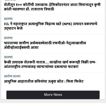
शेतीतून १०० कोटींची उलाढाल: हेलिकॉप्टरनंतर आता विमानातून कृषी
क्रांती घडवणार डॉ. राजाराम त्रिपाठी
बातम्या
ICL ने महाराष्ट्रात अत्याधुनिक विद्राव्य खते (NPK) उत्पादन प्रकल्पाचे
उद्घाटन केले
बातम्या
भारताच्या ग्रामीण अर्थव्यवस्थेसाठी एफपीओ-नेतृत्वाखालील
अ‍ॅग्रीव्होल्टाईक्सची आशा
बातम्या
केळी उत्पादक शेतकरी नाराज… लाखोंचा खर्च करूनही विक्री ठप्प-
आंतरराष्ट्रीय तणावासह व्यापाऱ्यांच्या दबावाचा फटका!
आरोग्य सल्ला
आधुनिक आहारातील प्रथिनांचा उत्कृष्ट स्रोत : फिश फिलेट
More News