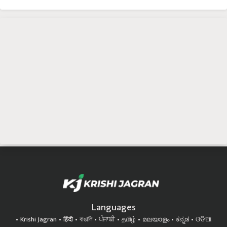
Languages
Krishi Jagran
हिंदी
বাঙালি
ਪੰਜਾਬੀ
தமிழ்
മലയാളം
ಕನ್ನಡ
ଓଡିଆ