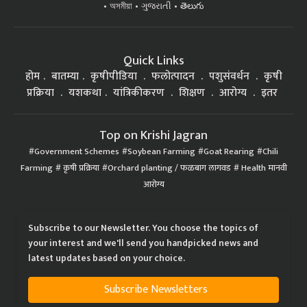
অসমীয়া
ગુજરાતી
తెలుగు
Quick Links
होम
बातम्या
कृषीपीडिया
फलोत्पादन
पशुसंवर्धन
कृषी
प्रक्रिया
यशकथा
यांत्रिकीकरण
शिक्षण
आरोग्य
इतर
Top on Krishi Jagran
Government Schemes
Soybean Farming
Goat Rearing
Chili
Farming
कृषी प्रक्रिया
Orchard planting / फळबाग लागवड
Health मानवी
आरोग्य
Subscribe to our Newsletter. You choose the topics of
your interest and we'll send you handpicked news and
latest updates based on your choice.
Subscribe Newsletters