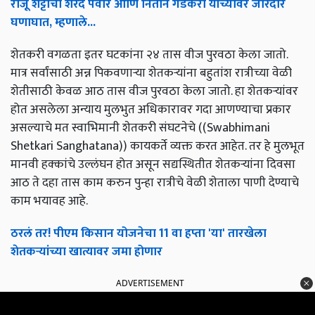
राजू शेट्टींचा शरद पवार आणि नितीन गडकरी यांच्यावर जोरदार
घणाघात, म्हणाले...
शेतकरी वगळता इतर घटकांना २४ तास वीज पुरवठा केला जातो.
मात्र सर्वांसाठी अन्न पिकवणाऱ्या शेतकर्‍यांना बहुतांश रात्रीच्या वेळी
शेतीसाठी केवळ आठ तास वीज पुरवठा केला जातो. हा शेतकर्‍यांवर
होत असलेला अन्याय मुलभुत अधिकारावर गदा आणण्याचा प्रकार
असल्याचे मत स्वाभिमानी शेतकरी संघटनेचे ((Swabhimani
Shetkari Sanghatana)) कायकर्ते व्यक्त करत आहेत. तर हे मुलभूत
मानवी हक्कांचे उल्लंघन होत असून सद्यस्थितीत शेतकर्‍यांना दिवसा
आठ ते दहा तास काम करुन पुन्हा रात्रीचे वेळी शेताला पाणी देण्याचे
काम भयावह आहे.
ठरलं तर! पीएम किसान योजनेचा 11 वा हप्ता 'या' तारखेला
शेतकऱ्यांच्या खात्यावर जमा होणार
ADVERTISEMENT