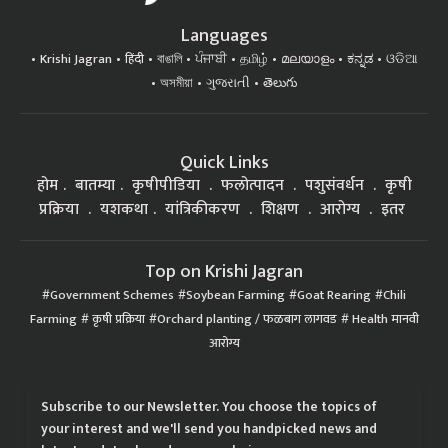
Languages
Krishi Jagran
हिंदी
বাঙালি
ਪੰਜਾਬੀ
தமிழ்
മലയാളം
ಕನ್ನಡ
ଓଡିଆ
অসমীয়া
ગુજરાતી
తెలుగు
Quick Links
होम
बातम्या
कृषीपीडिया
फलोत्पादन
पशुसंवर्धन
कृषी
प्रक्रिया
यशकथा
यांत्रिकीकरण
शिक्षण
आरोग्य
इतर
Top on Krishi Jagran
Government Schemes
Soybean Farming
Goat Rearing
Chili
Farming
कृषी प्रक्रिया
Orchard planting / फळबाग लागवड
Health मानवी
आरोग्य
Subscribe to our Newsletter. You choose the topics of
your interest and we'll send you handpicked news and