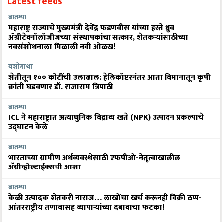
Latest feeds
बातम्या
महाराष्ट्र राज्याचे मुख्यमंत्री देवेंद्र फडणवीस यांच्या हस्ते ध्रुव
ॲग्रीटेक्नॉलॉजीजच्या संस्थापकांचा सत्कार, शेतकऱ्यांसाठीच्या
नवसंशोधनाला मिळाली नवी ओळख!
यशोगाथा
शेतीतून १०० कोटींची उलाढाल: हेलिकॉप्टरनंतर आता विमानातून कृषी
क्रांती घडवणार डॉ. राजाराम त्रिपाठी
बातम्या
ICL ने महाराष्ट्रात अत्याधुनिक विद्राव्य खते (NPK) उत्पादन प्रकल्पाचे
उद्घाटन केले
बातम्या
भारताच्या ग्रामीण अर्थव्यवस्थेसाठी एफपीओ-नेतृत्वाखालील
अ‍ॅग्रीव्होल्टाईक्सची आशा
बातम्या
केळी उत्पादक शेतकरी नाराज… लाखोंचा खर्च करूनही विक्री ठप्प-
आंतरराष्ट्रीय तणावासह व्यापाऱ्यांच्या दबावाचा फटका!