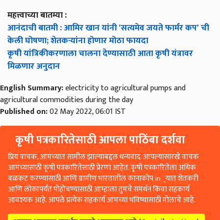
महत्त्वाच्या बातम्या :
आनंदाची बातमी : आमिर खान यांनी 'सत्यमेव जयते फार्मर कप' ची
केली घोषणा; शेतकऱ्यांना होणार मोठा फायदा
कृषी यांत्रिकीकरणाला चालना देण्यासाठी आता कृषी यंत्रावर
मिळणार अनुदान
English Summary:
electricity to agricultural pumps and
agricultural commodities during the day
Published on:
02 May 2022, 06:01 IST
कृषी पत्रकारितेसाठी आपला पाठिंबा दर्शवा
प्रिय वाचक, आमच्यात सामील झाल्याबद्दल धन्यवाद. आपल्यासारखे वाचक
आमच्यासाठी कृषी पत्रकारितेसाठी प्रेरणा आहेत. कृषी पत्रकारितेला अधिक
बळकट करण्यासाठी आणि ग्रामीण भारतातील कानाकोप in्यात शेतकरी
आणि लोकांपर्यंत पोहोचण्यासाठी आम्हाला तुमचे समर्थन किंवा सहकार्य
आवश्यक आहे. आपले प्रत्येक सहकार्य आमच्या भविष्यासाठी मोलाचे आहे.