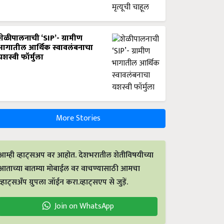
शेळीपालनाची ‘SIP’- ग्रामीण
भागातील आर्थिक स्वावलंबनाचा
यशस्वी फॉर्मुला
More Stories
आम्ही व्हाट्सअप वर आहोत. देशभरातील शेतीविषयीच्या
आताच्या बातम्या मोबाईल वर वाचण्यासाठी आमचा
व्हाट्सअँप ग्रुपला जॉईन करा.व्हाट्सएप से जुड़ें.
Join on WhatsApp