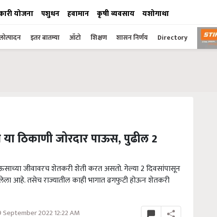
कारी योजना
पशुधन
हवामान
कृषी व्यवसाय
यशोगाथा
ोत्पादन
इतर बातम्या
ऑटो
शिक्षण
शासन निर्णय
Directory
त या ठिकाणी जोरदार पाऊस, पुढील 2
ाच्या जीवावरच शेतकरी शेती करत असतो. गेल्या 2 दिवसांपासून
ेला आहे. तसेच राज्यातील काही भागात ढगफुटी होऊन शेतकरी
09 September 2022 12:22 AM