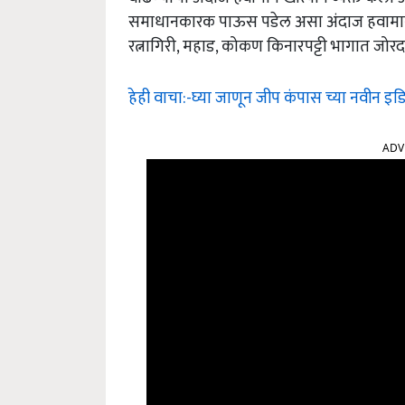
समाधानकारक पाऊस पडेल असा अंदाज हवामान खात्य
रत्नागिरी, महाड, कोकण किनारपट्टी भागात जोर
हेही वाचा:-घ्या जाणून जीप कंपास च्या नवीन इडि
ADV