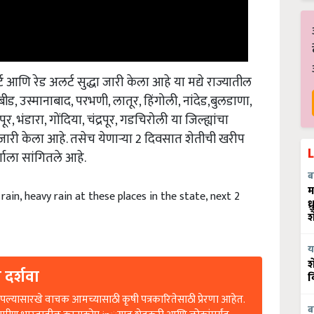
णि रेड अलर्ट सुद्धा जारी केला आहे या मद्ये राज्यातील
ीड, उस्मानाबाद, परभणी, लातूर, हिंगोली, नांदेड,बुलडाणा,
भंडारा, गोंदिया, चंद्रपूर, गडचिरोली या जिल्ह्यांचा
ारी केला आहे. तसेच येणाऱ्या 2 दिवसात शेतीची खरीप
्गाला सांगितले आहे.
ब
म
in, heavy rain at these places in the state, next 2
ध
श
य
श
 दर्शवा
व
ल्यासारखे वाचक आमच्यासाठी कृषी पत्रकारितेसाठी प्रेरणा आहेत.
ब