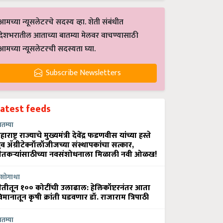
आमच्या न्यूसलेटरचे सदस्य व्हा. शेती संबंधीत
देशभरातील आताच्या बातम्या मेलवर वाचण्यासाठी
आमच्या न्यूसलेटरची सदस्यता घ्या.
Subscribe Newsletters
Latest feeds
ातम्या
हाराष्ट्र राज्याचे मुख्यमंत्री देवेंद्र फडणवीस यांच्या हस्ते
्रुव ॲग्रीटेक्नॉलॉजीजच्या संस्थापकांचा सत्कार,
ेतकऱ्यांसाठीच्या नवसंशोधनाला मिळाली नवी ओळख!
शोगाथा
ेतीतून १०० कोटींची उलाढाल: हेलिकॉप्टरनंतर आता
िमानातून कृषी क्रांती घडवणार डॉ. राजाराम त्रिपाठी
ातम्या