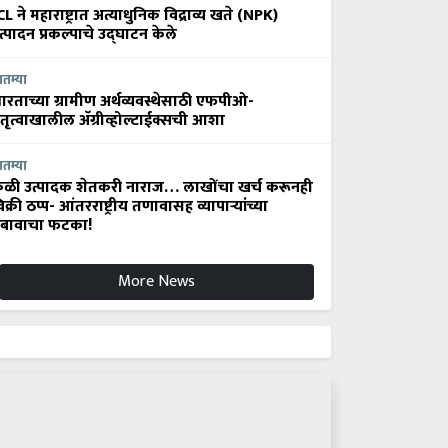
CL ने महाराष्ट्रात अत्याधुनिक विद्राव्य खते (NPK)
त्पादन प्रकल्पाचे उद्घाटन केले
ातम्या
ारताच्या ग्रामीण अर्थव्यवस्थेसाठी एफपीओ-
ेतृत्वाखालील अ‍ॅग्रीव्होल्टाईक्सची आशा
ातम्या
ेळी उत्पादक शेतकरी नाराज… लाखोंचा खर्च करूनही
िक्री ठप्प- आंतरराष्ट्रीय तणावासह व्यापाऱ्यांच्या
बावाचा फटका!
More News