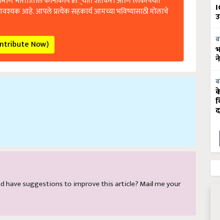
रामीण भारतातील कानाकोप in्यात शेतकरी आणि लोकांपर्यंत
I
आवश्यक आहे. आपले प्रत्येक सहकार्य आमच्या भविष्यासाठी मोलाचे
उ
ब
ontribute Now)
भ
न
ब
क
व
द
 and have suggestions to improve this article?
Mail
me your