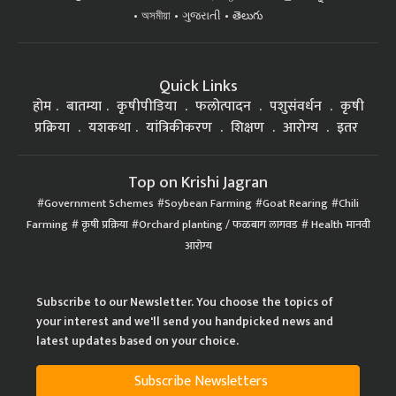
অসমীয়া
ગુજરાતી
తెలుగు
Quick Links
होम
बातम्या
कृषीपीडिया
फलोत्पादन
पशुसंवर्धन
कृषी
प्रक्रिया
यशकथा
यांत्रिकीकरण
शिक्षण
आरोग्य
इतर
Top on Krishi Jagran
Government Schemes
Soybean Farming
Goat Rearing
Chili
Farming
कृषी प्रक्रिया
Orchard planting / फळबाग लागवड
Health मानवी
आरोग्य
Subscribe to our Newsletter. You choose the topics of
your interest and we'll send you handpicked news and
latest updates based on your choice.
Subscribe Newsletters