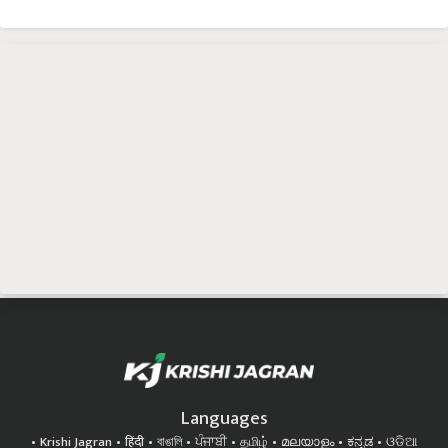
Languages
Krishi Jagran
हिंदी
বাঙালি
ਪੰਜਾਬੀ
தமிழ்
മലയാളം
ಕನ್ನಡ
ଓଡିଆ