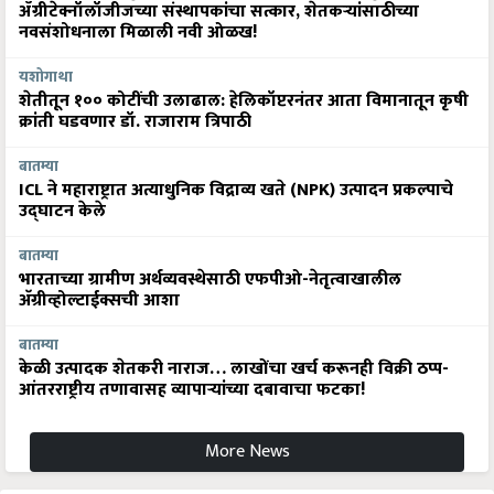
ॲग्रीटेक्नॉलॉजीजच्या संस्थापकांचा सत्कार, शेतकऱ्यांसाठीच्या
नवसंशोधनाला मिळाली नवी ओळख!
यशोगाथा
शेतीतून १०० कोटींची उलाढाल: हेलिकॉप्टरनंतर आता विमानातून कृषी
क्रांती घडवणार डॉ. राजाराम त्रिपाठी
बातम्या
ICL ने महाराष्ट्रात अत्याधुनिक विद्राव्य खते (NPK) उत्पादन प्रकल्पाचे
उद्घाटन केले
बातम्या
भारताच्या ग्रामीण अर्थव्यवस्थेसाठी एफपीओ-नेतृत्वाखालील
अ‍ॅग्रीव्होल्टाईक्सची आशा
बातम्या
केळी उत्पादक शेतकरी नाराज… लाखोंचा खर्च करूनही विक्री ठप्प-
आंतरराष्ट्रीय तणावासह व्यापाऱ्यांच्या दबावाचा फटका!
More News