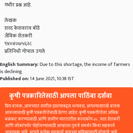
गंभीर प्रश्न आहे.
लेखक
शरद केशवराव बोंडे
जैविक शेतकरी
९४०४०७५६२८
प्रतिनिधी गोपाल उगले
English Summary:
Due to this shortage, the income of farmers
is declining
Published on:
14 June 2021, 10:38 IST
कृषी पत्रकारितेसाठी आपला पाठिंबा दर्शवा
प्रिय वाचक, आमच्यात सामील झाल्याबद्दल धन्यवाद. आपल्यासारखे वाचक
आमच्यासाठी कृषी पत्रकारितेसाठी प्रेरणा आहेत. कृषी पत्रकारितेला अधिक
बळकट करण्यासाठी आणि ग्रामीण भारतातील कानाकोप in्यात शेतकरी
आणि लोकांपर्यंत पोहोचण्यासाठी आम्हाला तुमचे समर्थन किंवा सहकार्य
आवश्यक आहे. आपले प्रत्येक सहकार्य आमच्या भविष्यासाठी मोलाचे आहे.