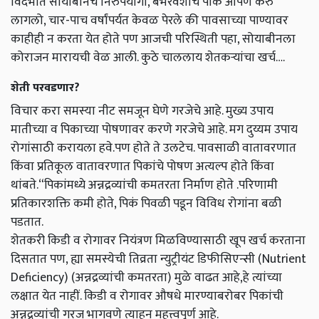
विदर्भात सोयाबीनचे निरुपयोगी, बेभरवशाचे पीक आपण करु
लागलो, चार-पाच वर्षांपर्यत केवळ पेरले की पावसाच्या पाण्यावर
काहीही न करता येत होते पण आजची परिस्थिती पहा, सोयाबीनला
कोराजन मारायची वेळ आली. कुठे चाललाय शेतकऱ्यांचा खर्च….
शेती परवडणार?
विचार करा समस्या नीट समजून घेणे गरजेचे आहे. मुख्य उपाय
मातीच्या व पिकाच्या पोषणावर करणे गरजेचे आहे. मग दुय्यम उपाय
रोगांसाठी करायला हवे.पण होते ते उलटेच. पावसाळी वातावरणात
किंवा प्रतिकूल वातावरणात पिकांचे पोषण अत्यल्प होते किंवा
थांबते.“पिकांमध्ये अन्नद्रव्यांची कमतरता निर्माण होते .परिणामी
प्रतिकारशक्ति कमी होते, पिकं पिवळी पडून विविध रोगांना बळी
पडतात.
शेतकरी किडी व रोगावर नियंत्रण मिळविण्यासाठी खूप खर्च करताना
दिसतात पण, ह्या समस्येची तिव्रता न्युट्रीयंट डिफीसिएन्सी (Nutrient
Deficiency) (अन्नद्रव्यांची कमतरता) मुळे वाढत आहे,हे त्यांच्या
लक्षात येत नाहीं. किडी व रोगावर औषधे मारण्याबरोबर पिकांची
अन्नद्रव्यांची गरज भागवणे त्याहून महत्त्वपूर्ण आहे.