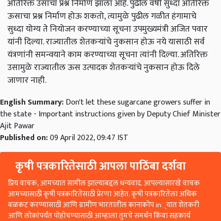
अतिरिक्त उसाचा प्रश्न निर्माण झाला आहे. पुढील वर्षी सुध्दा अतिरिक्त
ऊसाचा प्रश्न निर्माण होऊ शकतो, त्यामुळे पुढील गळीत हंगामाचे
सुध्दा योग्य ते नियोजन करण्याच्या सूचना उपमुख्यमंत्री अजित पवार
यांनी दिल्या. राज्यातील शेतकऱ्यांचे नुकसान होऊ नये यासाठी सर्व
यंत्रणांनी समन्वयाने काम करण्याच्या सूचना त्यांनी दिल्या. अतिरिक्त
उसामुळे राज्यातील ऊस उत्पादक शेतकऱ्यांचे नुकसान होऊ दिले
जाणार नाही.
English Summary:
Don't let these sugarcane growers suffer in
the state - Important instructions given by Deputy Chief Minister
Ajit Pawar
Published on:
09 April 2022, 09:47 IST
कृषी पत्रकारितेसाठी आपला पाठिंबा दर्शवा
प्रिय वाचक, आमच्यात सामील झाल्याबद्दल धन्यवाद. आपल्यासारखे वाचक
आमच्यासाठी कृषी पत्रकारितेसाठी प्रेरणा आहेत. कृषी पत्रकारितेला अधिक
बळकट करण्यासाठी आणि ग्रामीण भारतातील कानाकोप in्यात शेतकरी
आणि लोकांपर्यंत पोहोचण्यासाठी आम्हाला तुमचे समर्थन किंवा सहकार्य