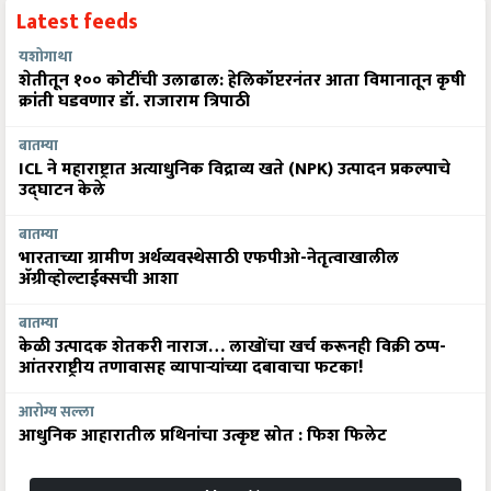
Latest feeds
यशोगाथा
शेतीतून १०० कोटींची उलाढाल: हेलिकॉप्टरनंतर आता विमानातून कृषी
क्रांती घडवणार डॉ. राजाराम त्रिपाठी
बातम्या
ICL ने महाराष्ट्रात अत्याधुनिक विद्राव्य खते (NPK) उत्पादन प्रकल्पाचे
उद्घाटन केले
बातम्या
भारताच्या ग्रामीण अर्थव्यवस्थेसाठी एफपीओ-नेतृत्वाखालील
अ‍ॅग्रीव्होल्टाईक्सची आशा
बातम्या
केळी उत्पादक शेतकरी नाराज… लाखोंचा खर्च करूनही विक्री ठप्प-
आंतरराष्ट्रीय तणावासह व्यापाऱ्यांच्या दबावाचा फटका!
आरोग्य सल्ला
आधुनिक आहारातील प्रथिनांचा उत्कृष्ट स्रोत : फिश फिलेट