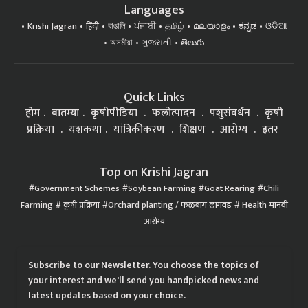
Languages
Krishi Jagran
हिंदी
বাঙালি
ਪੰਜਾਬੀ
தமிழ்
മലയാളം
ಕನ್ನಡ
ଓଡିଆ
অসমীয়া
ગુજરાતી
తెలుగు
Quick Links
होम
बातम्या
कृषीपीडिया
फलोत्पादन
पशुसंवर्धन
कृषी
प्रक्रिया
यशकथा
यांत्रिकीकरण
शिक्षण
आरोग्य
इतर
Top on Krishi Jagran
Government Schemes
Soybean Farming
Goat Rearing
Chili
Farming
कृषी प्रक्रिया
Orchard planting / फळबाग लागवड
Health मानवी
आरोग्य
Subscribe to our Newsletter. You choose the topics of
your interest and we'll send you handpicked news and
latest updates based on your choice.