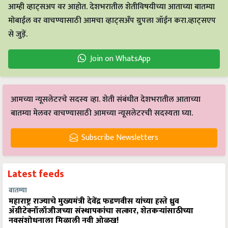
आम्ही व्हाट्सअप वर आहोत. देशभरातील शेतीविषयीच्या आताच्या बातम्या
मोबाईल वर वाचण्यासाठी आमचा व्हाट्सअँप ग्रुपला जॉईन करा.व्हाट्सएप
से जुड़ें.
Join on WhatsApp
आमच्या न्यूसलेटरचे सदस्य व्हा. शेती संबंधीत देशभरातील आताच्या
बातम्या मेलवर वाचण्यासाठी आमच्या न्यूसलेटरची सदस्यता घ्या.
Subscribe Newsletters
Latest feeds
बातम्या
महाराष्ट्र राज्याचे मुख्यमंत्री देवेंद्र फडणवीस यांच्या हस्ते ध्रुव
ॲग्रीटेक्नॉलॉजीजच्या संस्थापकांचा सत्कार, शेतकऱ्यांसाठीच्या
नवसंशोधनाला मिळाली नवी ओळख!