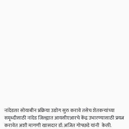
नांदेडला
सोयाबीन
प्रक्रिया
उद्योग
सुरु
करावे
तसेच
शेतकऱ्यांच्या
समृध्दीसाठी
नांदेड
जिल्ह्यात
आयसीएआरचे
केंद्र
उभारण्यासाठी
प्रयत्न
करावेत
अशी
मागणी
खासदार
डॉ
.
अजित
गोपछडे
यांनी
केली
.