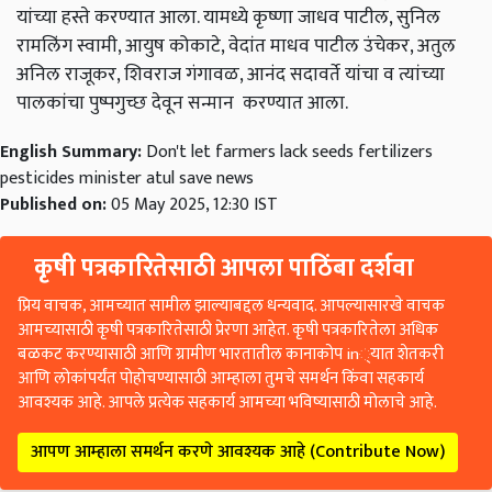
यांच्या
हस्ते
करण्यात
आला
.
यामध्ये
कृष्णा
जाधव
पाटील
,
सुनिल
रामलिंग
स्वामी
,
आयुष
कोकाटे
,
वेदांत
माधव
पाटील
उंचेकर
,
अतुल
अनिल
राजूकर
,
शिवराज
गंगावळ
,
आनंद
सदावर्ते
यांचा
व
त्यांच्या
पालकांचा
पुष्पगुच्छ
देवून
सन्मान
करण्यात
आला
.
English Summary:
Don't let farmers lack seeds fertilizers
pesticides minister atul save news
Published on:
05 May 2025, 12:30 IST
कृषी पत्रकारितेसाठी आपला पाठिंबा दर्शवा
प्रिय वाचक, आमच्यात सामील झाल्याबद्दल धन्यवाद. आपल्यासारखे वाचक
आमच्यासाठी कृषी पत्रकारितेसाठी प्रेरणा आहेत. कृषी पत्रकारितेला अधिक
बळकट करण्यासाठी आणि ग्रामीण भारतातील कानाकोप in्यात शेतकरी
आणि लोकांपर्यंत पोहोचण्यासाठी आम्हाला तुमचे समर्थन किंवा सहकार्य
आवश्यक आहे. आपले प्रत्येक सहकार्य आमच्या भविष्यासाठी मोलाचे आहे.
आपण आम्हाला समर्थन करणे आवश्यक आहे (Contribute Now)