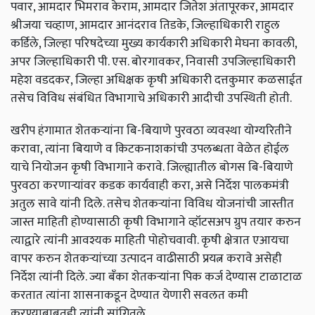
पवार
,
आमदार
भिमराव
केराम
,
आमदार
जितेश
अंतापूरकर
,
आमदार
श्रीजया
चव्हाण
,
आमदार
आनंदराव
तिडके
,
जिल्हाधिकारी
राहुल
कर्डिले
,
जिल्हा
परिषदेच्या
मुख्य
कार्यकारी
अधिकारी
मेघना
कावली
,
अपर
जिल्हाधिकारी
पी
.
एस
.
बोरगावकर
,
निवासी
उपजिल्हाधिकारी
महेश
वडदकर
,
जिल्हा
अधिक्षक
कृषी
अधिकारी
दत्तकुमार
कळसाईत
तसेच
विविध
संबंधित
विभागाचे
अधिकारी
आदीची
उपस्थिती
होती
.
खरीप
हंगामात
शेतकऱ्यांना
बि
-
बियाणे
पुरवठा
व्यवस्था
योग्यरितीने
करावा
,
त्यांना
बियाणे
व
किटकनाशकांची
उपलब्धता
वेळेत
होईल
याचे
नियोजन
कृषी
विभागाने
करावे
.
जिल्ह्यातील
बोगस
बि
-
बियाणे
पुरवठा
करणाऱ्यांवर
कडक
कार्यवाही
करा
,
असे
निर्देश
पालकमंत्री
अतुल
सावे
यांनी
दिले
.
तसेच
शेतकऱ्यांना
विविध
योजनांची
जास्तीत
जास्त
माहिती
होण्यासाठी
कृषी
विभागाने
व्हॉटसअप
ग्रुप
तयार
करुन
त्याद्वारे
त्यांनी
आवश्यक
माहिती
पोहोचवावी
.
कृषी
क्षेत्रात
एआयचा
वापर
करुन
शेतकऱ्यांच्या
उत्पादन
वाढीसाठी
प्रयत्न
करावे
असेही
निर्देश
त्यांनी
दिले
.
ज्या
बँका
शेतकऱ्यांना
पिक
कर्ज
देण्यास
टाळाटाळ
करतात
त्यांना
शासनाकडून
देण्यात
येणारी
सवलत
कमी
करण्याबाबतही
त्यांनी
सांगितले
.