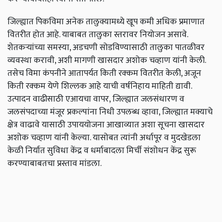
जिल्ह्यात
पिकविमा
अनेक
तालुक्यामध्ये
खूप
कमी
अधिक
प्रमाणात
वितरीत
होत
आहे
.
याबाबत
तालुका
स्तरावर
नियोजन
असावे
.
शेतकऱ्यांच्या
समस्या
,
अडचणी
सोडविण्यासाठी
तालुका
पातळीवर
व्यवस्था
करावी
,
अशी
मागणी
खासदार
अशोक
चव्हाण
यांनी
केली
.
तसेच
विमा
कंपनीने
आतापर्यत
किती
रक्कम
वितरीत
केली
,
अजून
किती
रक्कम
येणे
शिल्लक
आहे
याची
वर्षनिहाय
माहिती
द्यावी
.
उत्पादन
वाढीसाठी
एआयचा
वापर
,
जिल्ह्यात
जलसंधारण
व
जलसंपदाच्या
मंजूर
प्रकल्पांना
निधी
उपलब्ध
व्हावा
,
जिल्ह्यात
मक्याचे
क्षेत्र
वाढावे
यासाठी
उपाययोजना
आखाव्यात
अशा
सूचना
खासदार
अशोक
चव्हाण
यांनी
केल्या
.
यासोबत
त्यांनी
अर्धापूर
व
मुदखेडला
केळी
निर्यात
सुविधा
केंद्र
व
धर्माबादला
मिर्ची
संशोधन
केंद्र
सुरू
करण्याबाबतचा
प्रस्ताव
मांडला
.