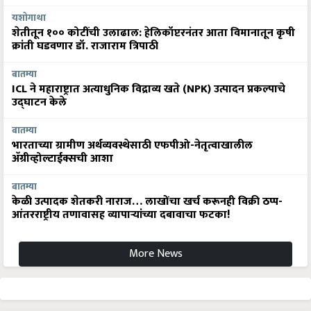
यशोगाथा
शेतीतून १०० कोटींची उलाढाल: हेलिकॉप्टरनंतर आता विमानातून कृषी
क्रांती घडवणार डॉ. राजाराम त्रिपाठी
बातम्या
ICL ने महाराष्ट्रात अत्याधुनिक विद्राव्य खते (NPK) उत्पादन प्रकल्पाचे
उद्घाटन केले
बातम्या
भारताच्या ग्रामीण अर्थव्यवस्थेसाठी एफपीओ-नेतृत्वाखालील
अ‍ॅग्रीव्होल्टाईक्सची आशा
बातम्या
केळी उत्पादक शेतकरी नाराज… लाखोंचा खर्च करूनही विक्री ठप्प-
आंतरराष्ट्रीय तणावासह व्यापाऱ्यांच्या दबावाचा फटका!
More News