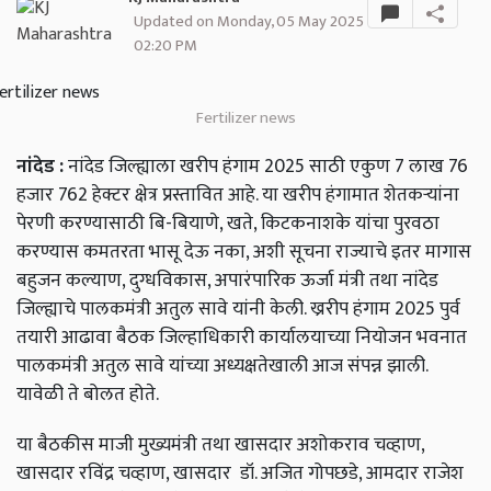
Updated on Monday, 05 May 2025
02:20 PM
Fertilizer news
नांदेड
:
नांदेड
जिल्ह्याला
खरीप
हंगाम
2025
साठी
एकुण
7
लाख
76
हजार
762
हेक्टर
क्षेत्र
प्रस्तावित
आहे
.
या
खरीप
हंगामात
शेतकऱ्यांना
पेरणी
करण्यासाठी
बि
-
बियाणे
,
खते
,
किटकनाशके
यांचा
पुरवठा
करण्यास
कमतरता
भासू
देऊ
नका
,
अशी
सूचना
राज्याचे
इतर
मागास
बहुजन
कल्याण
,
दुग्धविकास
,
अपारंपारिक
ऊर्जा
मंत्री
तथा
नांदेड
जिल्ह्याचे
पालकमंत्री
अतुल
सावे
यांनी
केली
.
ख्ररीप
हंगाम
2025
पुर्व
तयारी
आढावा
बैठक
जिल्हाधिकारी
कार्यालयाच्या
नियोजन
भवनात
पालकमंत्री
अतुल
सावे
यांच्या
अध्यक्षतेखाली
आज
संपन्न
झाली
.
यावेळी
ते
बोलत
होते
.
या
बैठकीस
माजी
मुख्यमंत्री
तथा
खासदार
अशोकराव
चव्हाण
,
खासदार
रविंद्र
चव्हाण
,
खासदार
डॉ
.
अजित
गोपछडे
,
आमदार
राजेश