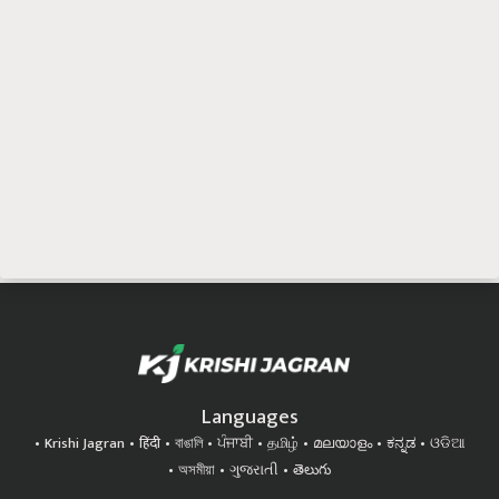
Languages
Krishi Jagran
हिंदी
বাঙালি
ਪੰਜਾਬੀ
தமிழ்
മലയാളം
ಕನ್ನಡ
ଓଡିଆ
অসমীয়া
ગુજરાતી
తెలుగు