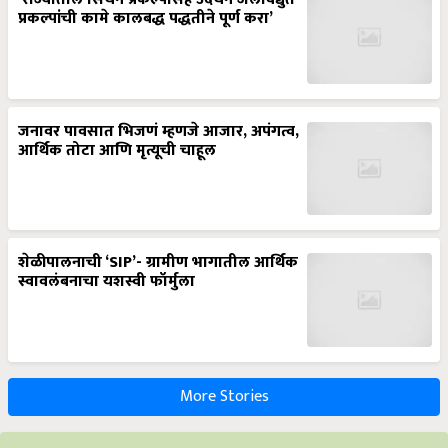
प्रकल्पांची कामे कालबद्ध पद्धतीने पूर्ण करा’
जनावर पावसात भिजणं म्हणजे आजार, अपंगत्व,
आर्थिक तोटा आणि मृत्यूची चाहूल
शेळीपालनाची ‘SIP’- ग्रामीण भागातील आर्थिक
स्वावलंबनाचा यशस्वी फॉर्मुला
More Stories