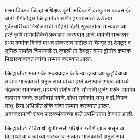
प्रास्ताविकात
जिल्हा
अधिक्षक
कृषी
अधिकारी
दत्तकुमार
कळसाईत
यांनी
पीपीटीद्वारे
जिल्ह्यातील
खरीप
हंगामासाठी
केलेल्या
पुर्वतयारीच्या
नियोजनाची
माहिती
दिली
.
सुरवातीला
मान्यवरांच्या
हस्ते
कृषि
मार्गदर्शिकेचे
प्रकाशन
करण्यात
आले
.
यावेळी
राज्यस्तर
प्रथम
क्रमांक
विजेते
माधव
शंकरराव
पाटील
रा
.
चैनपूर
ता
.
देगलूर
व
सुनिल
नामदेव
चिमनपाडे
रा
.
कुडली
ता
.
देगलूर
यांना
द्वीतीय
क्रमांक
मिळाल्याबाबत
त्यांचा
सन्मान
करण्यात
आला
.
जिल्ह्यातील
आतापर्यत
अवयवदान
केलेल्या
दात्यांच्या
कुटूंबियांचा
सन्मान
पालकमंत्री
अतुल
सावे
यांच्या
हस्ते
करण्यात
आला
.
यामध्ये
चंद्रकला
रावळकर
,
भाग्यश्री
संतोष
मोरे
,
सोनाली
भुजंग
मस्के
,
नामदेव
दादाराव
पवळे
,
लक्ष्मीबाई
पवळे
,
शोभा
सुर्यकांत
साधु
व
डॉ
.
दिपक
साधु
,
प्रिया
अभिजीत
ढोके
यांचा
सन्मान
करण्यात
आला
.
अवयवदानाची
शपथ
पालकमंत्र्याच्या
हस्ते
उपस्थितांना
देण्यात
आली
.
जिल्ह्यातील
7
विद्यार्थी
युपीएससी
परिक्षेत
उत्तीर्ण
झाले
असून
या
विद्यार्थ्यांचा
व
त्यांच्या
पालकांचा
सत्कार
पालकमंत्री
अतुल
सावे