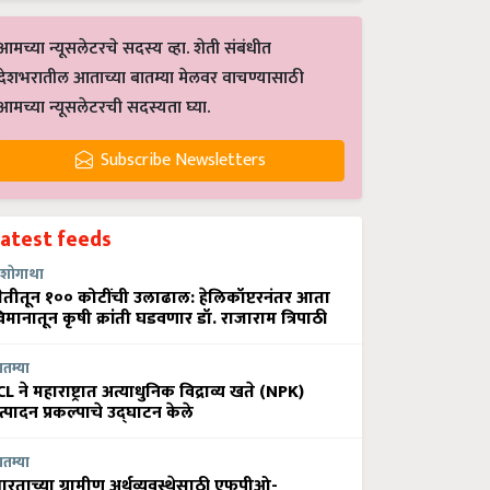
आमच्या न्यूसलेटरचे सदस्य व्हा. शेती संबंधीत
देशभरातील आताच्या बातम्या मेलवर वाचण्यासाठी
आमच्या न्यूसलेटरची सदस्यता घ्या.
Subscribe Newsletters
Latest feeds
शोगाथा
ेतीतून १०० कोटींची उलाढाल: हेलिकॉप्टरनंतर आता
िमानातून कृषी क्रांती घडवणार डॉ. राजाराम त्रिपाठी
ातम्या
CL ने महाराष्ट्रात अत्याधुनिक विद्राव्य खते (NPK)
त्पादन प्रकल्पाचे उद्घाटन केले
ातम्या
ारताच्या ग्रामीण अर्थव्यवस्थेसाठी एफपीओ-