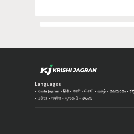
Languages
Krishi Jagran
हिंदी
বাঙালি
ਪੰਜਾਬੀ
தமிழ்
മലയാളം
ಕನ
ଓଡିଆ
অসমীয়া
ગુજરાતી
తెలుగు