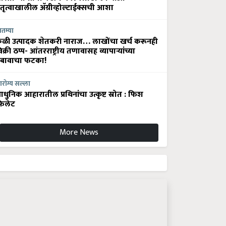
ेतृत्वाखालील अ‍ॅग्रीव्होल्टाईक्सची आशा
ातम्या
ेळी उत्पादक शेतकरी नाराज… लाखोंचा खर्च करूनही
िक्री ठप्प- आंतरराष्ट्रीय तणावासह व्यापाऱ्यांच्या
बावाचा फटका!
रोग्य सल्ला
धुनिक आहारातील प्रथिनांचा उत्कृष्ट स्रोत : फिश
िलेट
More News