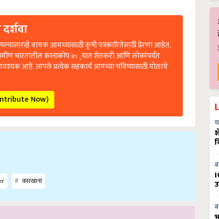
 दर्शवा
ल्यासारखे वाचक आमच्यासाठी कृषी पत्रकारितेसाठी प्रेरणा आहेत.
रामीण भारतातील कानाकोप in्यात शेतकरी आणि लोकांपर्यंत
आवश्यक आहे. आपले प्रत्येक सहकार्य आमच्या भविष्यासाठी मोलाचे
ontribute Now)
य
श
व
ब
I
er
कारखाना
उ
ब
भ