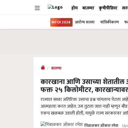
होम
बातम्या
कृषीपीडिया
सर
MFOI 2024
आरोग्य सल्ला
यांत्रिकीकरण
फल
बातम्या
कारखाना आणि उसाच्या शेतातील अं
फक्त २५ किलोमीटर, कारखान्याव
राज्यात सध्या अतिरिक्त उसाचा प्रश्न चांगलाच पेटला आह
आत्महत्या करत आहेत. उस तुटला जात नाही म्हणून बीड य
एकच खळबळ उडाली होती, यामुळे राज्य सरकारवर आण
Upd
निंबाळकर ओंकार रमेश