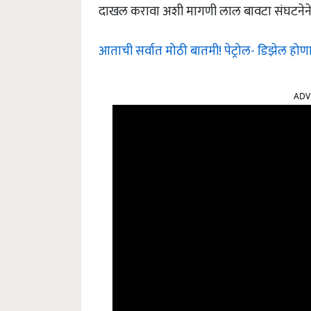
दाखल करावा अशी मागणी लाल बावटा संघटनेने 
आताची सर्वात मोठी बातमी! पेट्रोल- डिझेल होणा
ADV