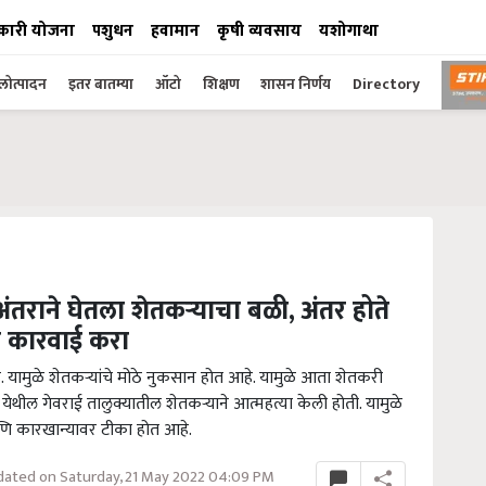
कारी योजना
पशुधन
हवामान
कृषी व्यवसाय
यशोगाथा
ोत्पादन
इतर बातम्या
ऑटो
शिक्षण
शासन निर्णय
Directory
तराने घेतला शेतकऱ्याचा बळी, अंतर होते
र कारवाई करा
े. यामुळे शेतकऱ्यांचे मोठे नुकसान होत आहे. यामुळे आता शेतकरी
ेथील गेवराई तालुक्यातील शेतकऱ्याने आत्महत्या केली होती. यामुळे
ि कारखान्यावर टीका होत आहे.
ated on Saturday, 21 May 2022 04:09 PM