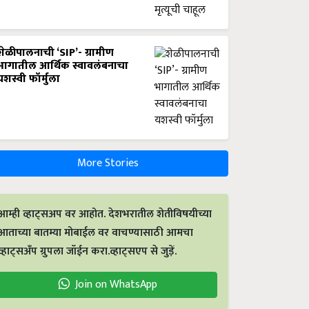
शेळीपालनाची ‘SIP’- ग्रामीण
भागातील आर्थिक स्वावलंबनाचा
यशस्वी फॉर्मुला
More Stories
आम्ही व्हाट्सअप वर आहोत. देशभरातील शेतीविषयीच्या
आताच्या बातम्या मोबाईल वर वाचण्यासाठी आमचा
व्हाट्सअँप ग्रुपला जॉईन करा.व्हाट्सएप से जुड़ें.
Join on WhatsApp