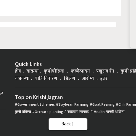
Quick Links
होम
बातम्या
कृषीपीडिया
फलोत्पादन
पशुसंवर्धन
कृषी प्रक
यशकथा
यांत्रिकीकरण
शिक्षण
आरोग्य
इतर
್ನಡ
Top on Krishi Jagran
Government Schemes
Soybean Farming
Goat Rearing
Chili Farm
कृषी प्रक्रिया
Orchard planting / फळबाग लागवड
Health मानवी आरोग्य
Back