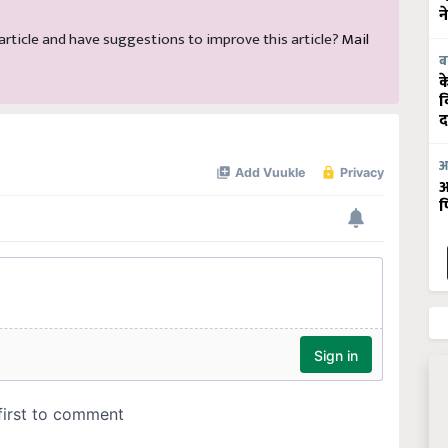
न
s article and have suggestions to improve this article?
Mail
ब
क
व
द
आ
आ
फ