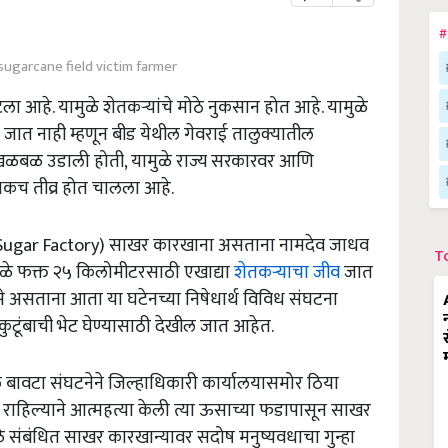
#
sugarcane field victim farmer
ला आहे. यामुळे शेतकऱ्यांचे मोठे नुकसान होत आहे. यामुळे
ात नाही म्हणून बीड येथील गेवराई तालुक्यातील
च खळबळ उडाली होती, यामुळे राज्य सरकारवर आणि
अधिकच तीव्र होत चालला आहे.
Sugar Factory) साखर कारखाना असताना नामदेव जाधव
T
मुळे फक्त २५ किलोमीटरसाठी एखाद्या
शेतकऱ्याचा जीव
जात
े असताना आता या घटेनच्या निषेधार्थ विविध संघटना
कुटूंबाची भेट घेण्यासाठी देखील जात आहेत.
ल बावटा संघटनेने जिल्हाधिकारी कार्यालयासमोर ठिया
ाहिल्याने आत्महत्या केली त्या ऊसाच्या फडापासून साखर
े संबंधित साखर कारखान्यावर सदोष मनुष्यवधाचा गुन्हा