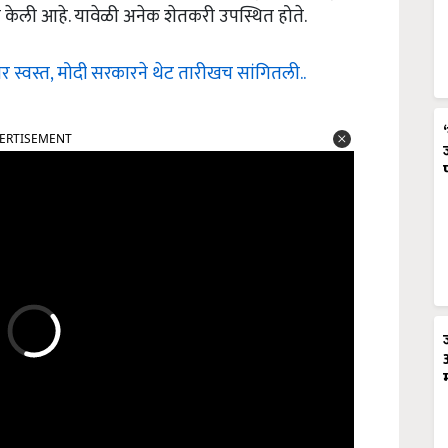
केली आहे. यावेळी अनेक शेतकरी उपस्थित होते.
र स्वस्त, मोदी सरकारने थेट तारीखच सांगितली..
ERTISEMENT