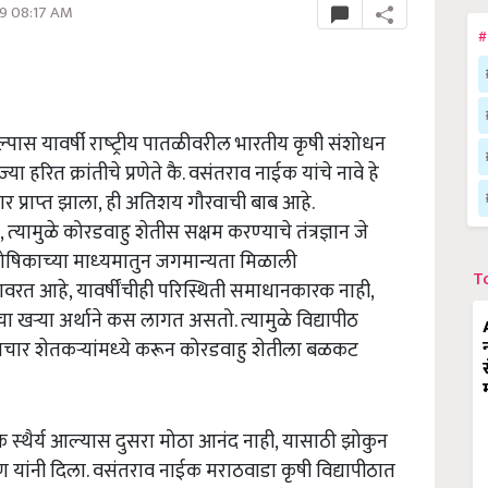
9 08:17 AM
#
पास यावर्षी राष्‍ट्रीय पातळीवरील भारतीय कृषी संशोधन
‍या हरित क्रांतीचे प्रणेते कै. वसंतराव नाईक यांचे नावे हे
्‍कार प्राप्‍त झाला, ही अतिशय गौरवाची बाब आहे.
‍यामुळे कोरडवाहु शेतीस सक्षम करण्‍याचे तंत्रज्ञान जे
ितोषिकाच्‍या माध्‍यमातुन जगमान्‍यता मिळाली
T
 वावरत आहे, यावर्षींचीही परिस्थिती समाधानकारक नाही,
ा खऱ्या अर्थाने कस लागत असतो. त्‍यामुळे विद्यापीठ
ार व प्रचार शेतकऱ्यांमध्‍ये करून कोरडवाहु शेतीला बळकट
िक स्‍थैर्य आल्‍यास दुसरा मोठा आनंद नाही, यासाठी झोकुन
वण यांनी दिला. वसंतराव नाईक मराठवाडा कृषी विद्यापीठात