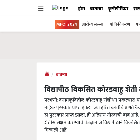
होम
बातम्या
कृषीपीडिया
सर
MFOI 2024
आरोग्य सल्ला
यांत्रिकीकरण
फल
बातम्या
विद्यापीठ विकसित कोरडवाहु शेती तंत
परभणी: वनामकृवितील कोरडवाहु संशोधन प्रकल्‍पास याव
नाईक पुरस्‍कार प्राप्‍त झाला. ज्‍या हरित क्रांतीचे प्रणेते
हा पुरस्‍कार प्राप्‍त झाला, ही अतिशय गौरवाची बाब आहे.
शेतीस सक्षम करण्‍याचे तंत्रज्ञान जे विद्यापीठाने विकसित 
मिळाली आहे.