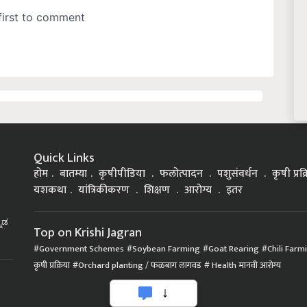
Quick Links
होम
बातम्या
कृषीपीडिया
फलोत्पादन
पशुसंवर्धन
कृषी प्रक
यशकथा
यांत्रिकीकरण
शिक्षण
आरोग्य
इतर
್ನಡ
Top on Krishi Jagran
Government Schemes
Soybean Farming
Goat Rearing
Chili Farm
कृषी प्रक्रिया
Orchard planting / फळबाग लागवड
Health मानवी आरोग्य