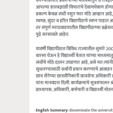
करण्‍याकरिता प्रकल्‍पाच्‍या माध्‍यमातुन जे तंत्र
आपल्‍या शास्‍त्रज्ञांशी विचारांचे देवाणघेवाण ह
प्रकल्‍प केवळ संधी नसुन फार मोठे आव्‍हान आहे, ह
स्‍वच्‍छ, सुंदर व हरित विद्यापीठाचे स्‍वप्‍न पाह
तर संपुर्ण मराठवाडयातील विद्यापीठाच्‍या प्रक्षे
पुढे सरसावले आहेत.
यावर्षी विद्यापीठात विविध राज्‍यातील सुमारे 200 व
वारसा घेऊन हे विद्यार्थ्‍यी येतात यांच्‍या माध्‍यमा
संधीचे मोठे दालन उघडणार आहे, असे मत त्‍यांनी व्
सुधारण्‍यासाठी सर्वानी प्रयत्‍न करण्‍याचे आवाहन केले
छात्र सेनेच्‍या छात्रसैनिकांनी छात्रसेना अधिकार
यांना मानवंदना दिली. कार्यक्रमाचे सुत्रसंचालन श
प्राध्‍यापक, अधिकारी, कर्मचारी व विद्यार्थ्‍यी मोठय
English Summary:
disseminate the universi