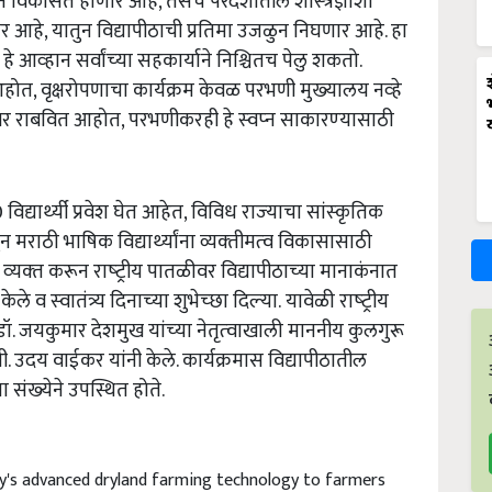
ज्ञान विकसित होणार आहे, तसेच परदेशातील शास्‍त्रज्ञांशी
ोणार आहे, यातुन विद्यापीठाची प्रतिमा उजळुन निघणार आहे. हा
े आव्‍हान सर्वांच्‍या सहकार्याने निश्चितच पेलु शकतो.
ात आहोत, वृक्षरोपणाचा कार्यक्रम केवळ परभणी मुख्‍यालय नव्‍हे
त्रावर राबवित आहोत, परभणीकरही हे स्‍वप्‍न साकारण्‍यासाठी
िद्यार्थ्‍यी प्रवेश घेत आहेत, विविध राज्‍याचा सांस्‍कृतिक
तुन मराठी भाषिक विद्यार्थ्‍यांना व्यक्‍तीमत्‍व विकासासाठी
‍यक्‍त करून राष्‍ट्रीय पातळीवर विद्यापीठाच्‍या मानाकंनात
 व स्‍वातंत्र्य दिनाच्‍या शुभेच्‍छा दिल्‍या. यावेळी राष्‍ट्रीय
ी डॉ. जयकुमार देशमुख यांच्‍या नेतृत्‍वाखाली माननीय कुलगुरू
्री. उदय वाईकर यांनी केले. कार्यक्रमास विद्यापीठातील
ा संख्‍येने उपस्थित होते.
ty's advanced dryland farming technology to farmers