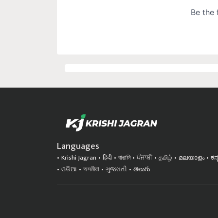
Languages
Krishi Jagran
हिंदी
বাঙালি
ਪੰਜਾਬੀ
தமிழ்
മലയാളം
ಕನ
ଓଡିଆ
অসমীয়া
ગુજરાતી
తెలుగు