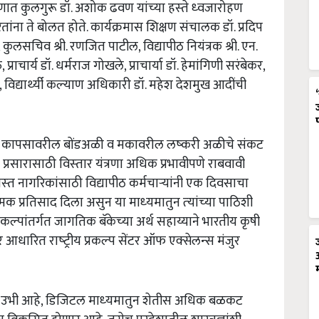
 प्रागंणात कुलगुरू डॉ. अशोक ढवण यांच्‍या हस्‍ते ध्‍वजारोहण
ांना ते बोलत होते. कार्यक्रमास शिक्षण संचालक डॉ. प्रदिप
कुलसचिव श्री. रणजित पाटील, विद्यापीठ नियंत्रक श्री. एन.
ाचार्य डॉ. धर्मराज गोखले, प्राचार्या डॉ. हेमां‍गिणी सरंबेकर,
ंबे, विद्यार्थ्‍यी कल्‍याण अधिकारी डॉ. महेश देशमुख आदींची
र्षी कापसावरील बोंडअळी व मकावरील लष्‍करी अळीचे संकट
न प्रसारासाठी विस्‍तार यंत्रणा अधिक प्रभावीपणे राबवावी
रस्‍त नागरिकांसाठी विद्यापीठ कर्मचाऱ्यांनी एक दिवसाचा
्‍मक प्रतिसाद दिला असुन या माध्‍यमातुन त्‍यांच्‍या पाठिशी
 प्रकल्‍पांतर्गत जागतिक बॅकेच्‍या अर्थ सहाय्याने भारतीय कृषी
धारित राष्‍ट्रीय प्रकल्‍प सेंटर ऑफ एक्सेलन्‍स मंजुर
वर उभी आहे, डिजिटल माध्‍यमातुन शेतीस अधिक बळकट