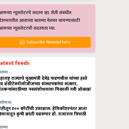
आमच्या न्यूसलेटरचे सदस्य व्हा. शेती संबंधीत
देशभरातील आताच्या बातम्या मेलवर वाचण्यासाठी
आमच्या न्यूसलेटरची सदस्यता घ्या.
Subscribe Newsletters
Latest feeds
ातम्या
हाराष्ट्र राज्याचे मुख्यमंत्री देवेंद्र फडणवीस यांच्या हस्ते
्रुव ॲग्रीटेक्नॉलॉजीजच्या संस्थापकांचा सत्कार,
ेतकऱ्यांसाठीच्या नवसंशोधनाला मिळाली नवी ओळख!
शोगाथा
ेतीतून १०० कोटींची उलाढाल: हेलिकॉप्टरनंतर आता
िमानातून कृषी क्रांती घडवणार डॉ. राजाराम त्रिपाठी
ातम्या