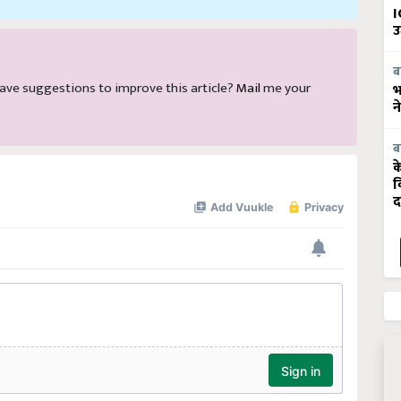
I
उ
ब
d have suggestions to improve this article?
Mail
me your
भ
न
ब
क
व
द