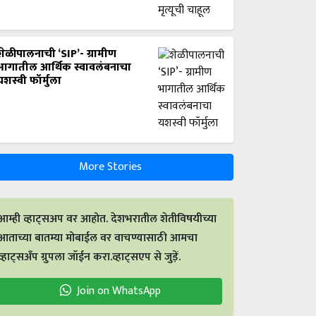
शेळीपालनाची ‘SIP’- ग्रामीण
भागातील आर्थिक स्वावलंबनाचा
यशस्वी फॉर्मुला
More Stories
आम्ही व्हाट्सअप वर आहोत. देशभरातील शेतीविषयीच्या
आताच्या बातम्या मोबाईल वर वाचण्यासाठी आमचा
व्हाट्सअँप ग्रुपला जॉईन करा.व्हाट्सएप से जुड़ें.
Join on WhatsApp