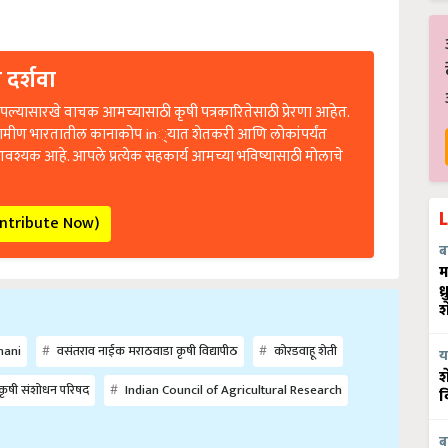
 दर्शवा
ल्यासारखे वाचक आमच्यासाठी कृषी पत्रकारितेसाठी प्रेरणा आहेत.
रामीण भारतातील कानाकोप in्यात शेतकरी आणि लोकांपर्यंत
आवश्यक आहे. आपले प्रत्येक सहकार्य आमच्या भविष्यासाठी मोलाचे
ontribute Now)
ब
म
ध
श
hani
वसंतराव नाईक मराठवाडा कृषी विद्यापीठ
कोरडवाहू शेती
य
श
कृषी संशोधन परिषद
Indian Council of Agricultural Research
व
ब