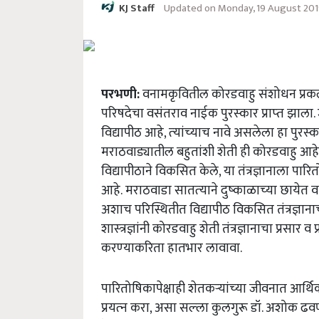
Updated on Monday, 19 August 201
KJ Staff
परभणी:
वनामकृवितील कोरडवाहु संशोधन प्रकल्‍
परिषदेचा वसंतराव नाईक पुरस्‍कार प्राप्‍त झाला. ज्
विद्यापीठ आहे, त्‍यांच्‍याच नावे असलेला हा पुरस
मराठवाड्यातील बहुतांशी शेती ही कोरडवाहु आहे, त्
विद्यापीठाने विकसित केले, या तंत्रज्ञानाला पार
आहे.
मराठवाडा सातत्‍याने दुष्‍काळाच्‍या छायेत
अशाच परिस्थितीत विद्यापीठ विकसित तंत्रज्ञानाच
शास्‍त्रज्ञांनी कोरडवाहु शेती तंत्रज्ञानाचा प्रस
करण्‍याकरिता हातभार लावावा.
पारितोषिकापेक्षाही शेतकऱ्यांच्‍या जीवनात आर्थ
प्रयत्‍न करा, असा सल्‍ला कुलगुरू डॉ. अशोक ढ