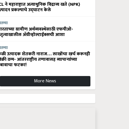
CL ने महाराष्ट्रात अत्याधुनिक विद्राव्य खते (NPK)
त्पादन प्रकल्पाचे उद्घाटन केले
ातम्या
ारताच्या ग्रामीण अर्थव्यवस्थेसाठी एफपीओ-
ेतृत्वाखालील अ‍ॅग्रीव्होल्टाईक्सची आशा
ातम्या
ेळी उत्पादक शेतकरी नाराज… लाखोंचा खर्च करूनही
िक्री ठप्प- आंतरराष्ट्रीय तणावासह व्यापाऱ्यांच्या
बावाचा फटका!
More News