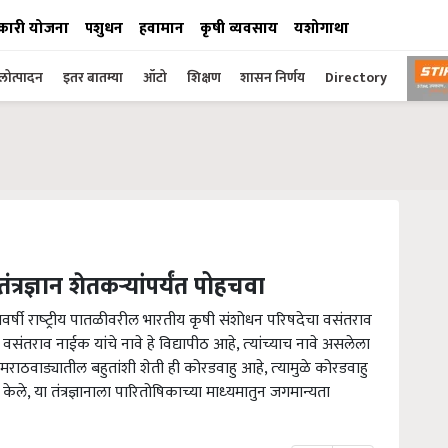
कारी योजना
पशुधन
हवामान
कृषी व्यवसाय
यशोगाथा
ोत्पादन
इतर बातम्या
ऑटो
शिक्षण
शासन निर्णय
Directory
्रज्ञान शेतकऱ्यांपर्यंत पोहचवा
र्षी राष्‍ट्रीय पातळीवरील भारतीय कृषी संशोधन परिषदेचा वसंतराव
 कै. वसंतराव नाईक यांचे नावे हे विद्यापीठ आहे, त्‍यांच्‍याच नावे असलेला
 मराठवाड्यातील बहुतांशी शेती ही कोरडवाहु आहे, त्‍यामुळे कोरडवाहु
केले, या तंत्रज्ञानाला पारितोषिकाच्‍या माध्‍यमातुन जगमान्‍यता