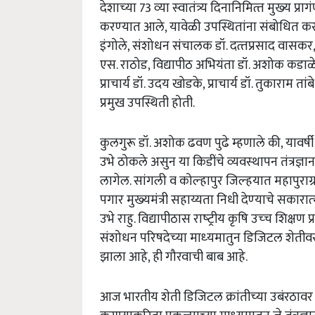
देशाच्‍या 73 व्‍या स्‍वातंत्र्य दिनानिमित्‍त मुख्‍य
करण्‍यात आले, यावेळी उपस्थितांना संबोधित करत
इंगोले, संशोधन संचालक डॉ. दत्‍तप्रसाद वासकर, 
एस. राठोड, विद्यापीठ अभियंता डॉ. अशोक कडाळे, प्र
प्राचार्य डॉ. उदय खोडके, प्राचार्य डॉ. तुकाराम ता
प्रमुख उपस्थिती होती.
कुलगुरू डॉ. अशोक ढवण पुढे म्‍हणाले की, याव
उभे ठोकले असुन या किडींचे व्‍यवस्‍थापन तंत्रज्ञा
लागेल. सांगली व कोल्‍हापुर जिल्‍हयात महापुराग्
पगार मुख्‍यमंत्री सहाय्यता निधी देण्‍याचे सकारात
उभे राहु. विद्यापीठास राष्‍ट्रीय कृषि उच्‍च शिक्षण
संशोधन परिषदेच्‍या माध्‍यमातुन डिजिटल शेतीवर आ
झाला आहे, ही गौरवाची बाब आहे.
आज भारतीय शेती डिजिटल क्रांतीच्‍या उबंरठा