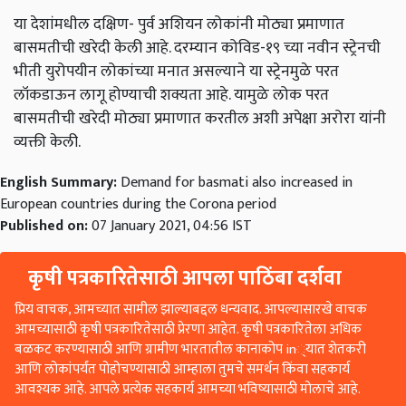
या देशांमधील दक्षिण- पुर्व अशियन लोकांनी मोठ्या प्रमाणात
बासमतीची खरेदी केली आहे. दरम्यान कोविड-१९ च्या नवीन स्ट्रेनची
भीती युरोपयीन लोकांच्या मनात असल्याने या स्ट्रेनमुळे परत
लॉकडाऊन लागू होण्याची शक्यता आहे. यामुळे लोक परत
बासमतीची खरेदी मोठ्या प्रमाणात करतील अशी अपेक्षा अरोरा यांनी
व्यक्ती केली.
English Summary:
Demand for basmati also increased in
European countries during the Corona period
Published on:
07 January 2021, 04:56 IST
कृषी पत्रकारितेसाठी आपला पाठिंबा दर्शवा
प्रिय वाचक, आमच्यात सामील झाल्याबद्दल धन्यवाद. आपल्यासारखे वाचक
आमच्यासाठी कृषी पत्रकारितेसाठी प्रेरणा आहेत. कृषी पत्रकारितेला अधिक
बळकट करण्यासाठी आणि ग्रामीण भारतातील कानाकोप in्यात शेतकरी
आणि लोकांपर्यंत पोहोचण्यासाठी आम्हाला तुमचे समर्थन किंवा सहकार्य
आवश्यक आहे. आपले प्रत्येक सहकार्य आमच्या भविष्यासाठी मोलाचे आहे.