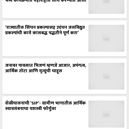
भव्य कार्यक्रमात महाराष्ट्रात लाँच करण्यात आला
‘राज्यातील सिंचन प्रकल्पासह उदंचन जलविद्युत
प्रकल्पांची कामे कालबद्ध पद्धतीने पूर्ण करा’
जनावर पावसात भिजणं म्हणजे आजार, अपंगत्व,
आर्थिक तोटा आणि मृत्यूची चाहूल
शेळीपालनाची ‘SIP’- ग्रामीण भागातील आर्थिक
स्वावलंबनाचा यशस्वी फॉर्मुला