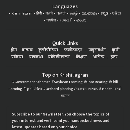
Languages
Krishi Jagran
हिंदी
বাঙালি
ਪੰਜਾਬੀ
தமிழ்
മലയാളം
ಕನ್ನಡ
ଓଡିଆ
অসমীয়া
ગુજરાતી
తెలుగు
Quick Links
होम
बातम्या
कृषीपीडिया
फलोत्पादन
पशुसंवर्धन
कृषी
प्रक्रिया
यशकथा
यांत्रिकीकरण
शिक्षण
आरोग्य
इतर
Top on Krishi Jagran
Government Schemes
Soybean Farming
Goat Rearing
Chili
Farming
कृषी प्रक्रिया
Orchard planting / फळबाग लागवड
Health मानवी
आरोग्य
Subscribe to our Newsletter. You choose the topics of
your interest and we'll send you handpicked news and
latest updates based on your choice.