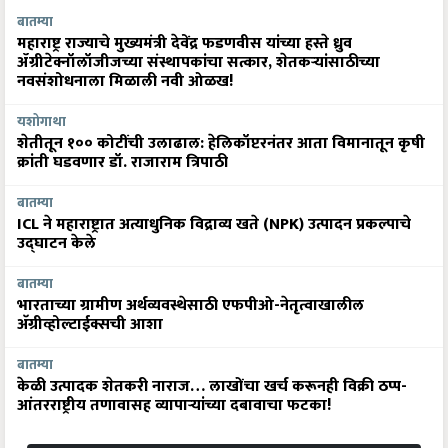
बातम्या
महाराष्ट्र राज्याचे मुख्यमंत्री देवेंद्र फडणवीस यांच्या हस्ते ध्रुव
ॲग्रीटेक्नॉलॉजीजच्या संस्थापकांचा सत्कार, शेतकऱ्यांसाठीच्या
नवसंशोधनाला मिळाली नवी ओळख!
यशोगाथा
शेतीतून १०० कोटींची उलाढाल: हेलिकॉप्टरनंतर आता विमानातून कृषी
क्रांती घडवणार डॉ. राजाराम त्रिपाठी
बातम्या
ICL ने महाराष्ट्रात अत्याधुनिक विद्राव्य खते (NPK) उत्पादन प्रकल्पाचे
उद्घाटन केले
बातम्या
भारताच्या ग्रामीण अर्थव्यवस्थेसाठी एफपीओ-नेतृत्वाखालील
अ‍ॅग्रीव्होल्टाईक्सची आशा
बातम्या
केळी उत्पादक शेतकरी नाराज… लाखोंचा खर्च करूनही विक्री ठप्प-
आंतरराष्ट्रीय तणावासह व्यापाऱ्यांच्या दबावाचा फटका!