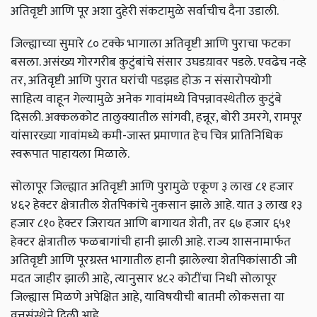
अतिवृष्टी आणि पूर अशा दुहेरी संकटामुळे सर्वाचीच दैना उडाली.
जिल्ह्याच्या सुमारे ८० टक्के भागाला अतिवृष्टी आणि पुराचा फटका
बसला. असंख्य गोरगरीब कुटुंबांचे संसार उघडय़ावर पडले. एवढेच नव्हे
तर,
अतिवृष्टी आणि पुरात घरांची पडझड होऊ न संसारोपयोगी
साहित्य वाहून गेल्यामुळे अनेक गावांमध्ये विपन्नावस्थेतील कुटुंबे
दिसली. अक्कलकोट तालुक्यातील सांगवी
,
हन्नूर
,
बोरी उमरगे
,
रामपूर
यांसारख्या गावांमध्ये कमी-जास्त प्रमाणात हेच चित्र प्रातिनिधिक
स्वरूपात पाहायला मिळाले.
सोलापूर जिल्ह्यात अतिवृष्टी आणि पुरामुळे एकूण ३ लाख ८१ हजार
४६२ हेक्टर क्षेत्रातील शेतपिकांचे नुकसान झाले आहे. यात ३ लाख १३
हजार ८१० हेक्टर जिरायत आणि बागायत शेती,
तर ६७ हजार ६५१
हेक्टर क्षेत्रातील फळबागांची हानी झाली आहे. राज्य शासनामार्फत
अतिवृष्टी आणि पूरग्रस्त भागातील हानी झालेल्या शेतपिकांसाठी जी
मदत जाहीर झाली आहे
,
त्यानुसार ४८२ कोटींचा निधी सोलापूर
जिल्ह्यास मिळणे अपेक्षित आहे, याविषयीची बातमी लोकसत्ता या
वृत्तसंस्थेने दिली आहे.