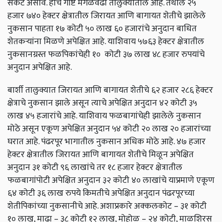
संकट असावे. हीच गोष्ट मंगळवेढा तालुक्यातील आहे. तेथील २५
हजार ७४० हेक्टर क्षेत्रातील जिरायत आणि बागायत शेतीचे झालेले
नुकसान पाहता १७ कोटी ५० लाख ६० हजारांचे अनुदान बाधित
शेतकऱ्यांना मिळणे अपेक्षित आहे. याशिवाय ५७६३ हेक्टर क्षेत्रातील
नुकसानग्रस्त फळपिकांचेही १० कोटी ३७ लाख ४८ हजार रुपयांचे
अनुदान अपेक्षित आहे.
बार्शी तालुक्यात जिरायत आणि बागायत शेतीचे ६२ हजार २८६ हेक्टर
क्षेत्राचे नुकसान झाले असून त्याचे अपेक्षित अनुदान ४२ कोटी ३५
लाख ४५ हजारांचे आहे. याशिवाय फळबागांचेही झालेले नुकसान
मोठे असून एकूण अपेक्षित अनुदान ५४ कोटी २० लाख २० हजारांच्या
घरात आहे. पंढरपूर भागातील नुकसान अधिक मोठे आहे. ४७ हजार
हेक्टर क्षेत्रातील जिरायत आणि बागायत शेतीचे मिळून अपेक्षित
अनुदान ३१ कोटी ९६ लाखांचे तर १८ हजार हेक्टर क्षेत्रातील
फळबागांपोटी अपेक्षित अनुदान ३२ कोटी ४० लाखांचे याप्रमाणे एकूण
६४ कोटी ३६ लाख रुपये किमतीचे अपेक्षित अनुदान पंढरपूरच्या
शेतीपिकांच्या नुकसानीचे आहे. अशाप्रकारे अक्कलकोट – ३१ कोटी
१० लाख,
माढा –
३८ कोटी १२ लाख,
मोहोळ –
२४ कोटी,
माळशिरस