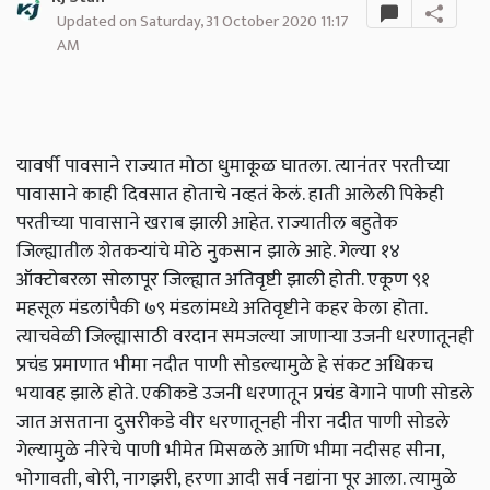
Updated on Saturday, 31 October 2020 11:17
AM
यावर्षी पावसाने राज्यात मोठा धुमाकूळ घातला. त्यानंतर परतीच्या
पावासाने काही दिवसात होताचे नव्हतं केलं. हाती आलेली पिकेही
परतीच्या पावासाने खराब झाली आहेत. राज्यातील बहुतेक
जिल्ह्यातील शेतकऱ्यांचे मोठे नुकसान झाले आहे. गेल्या १४
ऑक्टोबरला सोलापूर जिल्ह्यात अतिवृष्टी झाली होती. एकूण ९१
महसूल मंडलांपैकी ७९ मंडलांमध्ये अतिवृष्टीने कहर केला होता.
त्याचवेळी जिल्ह्यासाठी वरदान समजल्या जाणाऱ्या उजनी धरणातूनही
प्रचंड प्रमाणात भीमा नदीत पाणी सोडल्यामुळे हे संकट अधिकच
भयावह झाले होते. एकीकडे उजनी धरणातून प्रचंड वेगाने पाणी सोडले
जात असताना दुसरीकडे वीर धरणातूनही नीरा नदीत पाणी सोडले
गेल्यामुळे नीरेचे पाणी भीमेत मिसळले आणि भीमा नदीसह सीना,
भोगावती
,
बोरी
,
नागझरी
,
हरणा आदी सर्व नद्यांना पूर आला. त्यामुळे