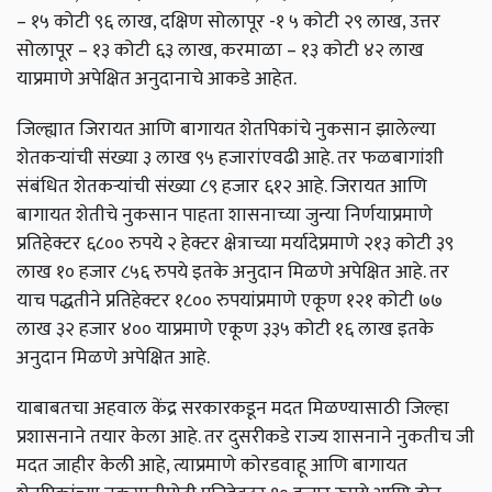
–
१५ कोटी ९६ लाख,
दक्षिण सोलापूर -१ ५ कोटी २९ लाख
,
उत्तर
सोलापूर –
१३ कोटी ६३ लाख,
करमाळा –
१३ कोटी ४२ लाख
याप्रमाणे अपेक्षित अनुदानाचे आकडे आहेत.
जिल्ह्यात जिरायत आणि बागायत शेतपिकांचे नुकसान झालेल्या
शेतकऱ्यांची संख्या ३ लाख ९५ हजारांएवढी आहे. तर फळबागांशी
संबंधित शेतकऱ्यांची संख्या ८९ हजार ६१२ आहे. जिरायत आणि
बागायत शेतीचे नुकसान पाहता शासनाच्या जुन्या निर्णयाप्रमाणे
प्रतिहेक्टर ६८०० रुपये २ हेक्टर क्षेत्राच्या मर्यादेप्रमाणे २१३ कोटी ३९
लाख १० हजार ८५६ रुपये इतके अनुदान मिळणे अपेक्षित आहे. तर
याच पद्धतीने प्रतिहेक्टर १८०० रुपयांप्रमाणे एकूण १२१ कोटी ७७
लाख ३२ हजार ४०० याप्रमाणे एकूण ३३५ कोटी १६ लाख इतके
अनुदान मिळणे अपेक्षित आहे.
याबाबतचा अहवाल केंद्र सरकारकडून मदत मिळण्यासाठी जिल्हा
प्रशासनाने तयार केला आहे. तर दुसरीकडे राज्य शासनाने नुकतीच जी
मदत जाहीर केली आहे,
त्याप्रमाणे कोरडवाहू आणि बागायत