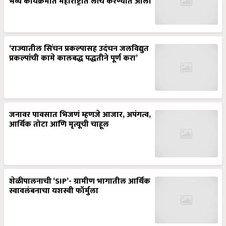
भव्य कार्यक्रमात महाराष्ट्रात लाँच करण्यात आला
‘राज्यातील सिंचन प्रकल्पासह उदंचन जलविद्युत
प्रकल्पांची कामे कालबद्ध पद्धतीने पूर्ण करा’
जनावर पावसात भिजणं म्हणजे आजार, अपंगत्व,
आर्थिक तोटा आणि मृत्यूची चाहूल
शेळीपालनाची ‘SIP’- ग्रामीण भागातील आर्थिक
स्वावलंबनाचा यशस्वी फॉर्मुला