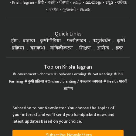
Krishi Jagran
हिंदी
বাঙালি
ਪੰਜਾਬੀ
தமிழ்
മലയാളം
ಕನ್ನಡ
ଓଡିଆ
অসমীয়া
ગુજરાતી
తెలుగు
Quick Links
होम
बातम्या
कृषीपीडिया
फलोत्पादन
पशुसंवर्धन
कृषी
प्रक्रिया
यशकथा
यांत्रिकीकरण
शिक्षण
आरोग्य
इतर
Top on Krishi Jagran
Government Schemes
Soybean Farming
Goat Rearing
Chili
Farming
कृषी प्रक्रिया
Orchard planting / फळबाग लागवड
Health मानवी
आरोग्य
Subscribe to our Newsletter. You choose the topics of
your interest and we'll send you handpicked news and
latest updates based on your choice.
Subscribe Newsletters