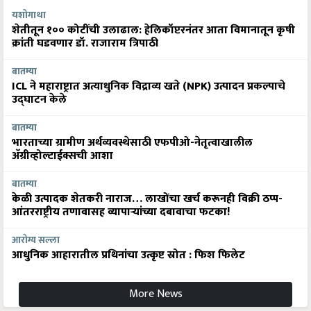
यशोगाथा
शेतीतून १०० कोटींची उलाढाल: हेलिकॉप्टरनंतर आता विमानातून कृषी
क्रांती घडवणार डॉ. राजाराम त्रिपाठी
बातम्या
ICL ने महाराष्ट्रात अत्याधुनिक विद्राव्य खते (NPK) उत्पादन प्रकल्पाचे
उद्घाटन केले
बातम्या
भारताच्या ग्रामीण अर्थव्यवस्थेसाठी एफपीओ-नेतृत्वाखालील
अ‍ॅग्रीव्होल्टाईक्सची आशा
बातम्या
केळी उत्पादक शेतकरी नाराज… लाखोंचा खर्च करूनही विक्री ठप्प-
आंतरराष्ट्रीय तणावासह व्यापाऱ्यांच्या दबावाचा फटका!
आरोग्य सल्ला
आधुनिक आहारातील प्रथिनांचा उत्कृष्ट स्रोत : फिश फिलेट
More News