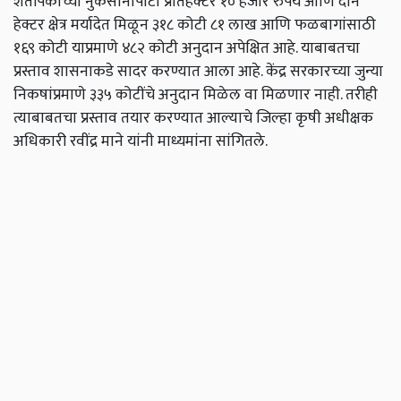
शेतपिकांच्या नुकसानीपोटी प्रतिहेक्टर १० हजार रुपये आणि दोन
हेक्टर क्षेत्र मर्यादेत मिळून ३१८ कोटी ८१ लाख आणि फळबागांसाठी
१६९ कोटी याप्रमाणे ४८२ कोटी अनुदान अपेक्षित आहे. याबाबतचा
प्रस्ताव शासनाकडे सादर करण्यात आला आहे. केंद्र सरकारच्या जुन्या
निकषांप्रमाणे ३३५ कोटींचे अनुदान मिळेल वा मिळणार नाही. तरीही
त्याबाबतचा प्रस्ताव तयार करण्यात आल्याचे जिल्हा कृषी अधीक्षक
अधिकारी रवींद्र माने यांनी माध्यमांना सांगितले.