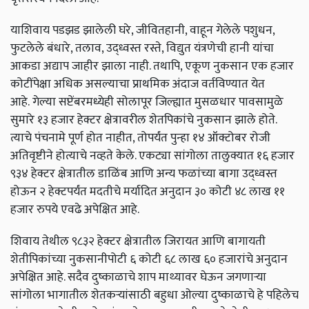
याशिवाय पडझड झालेली घरे,
जीवितहानी
,
वाहून गेलेले पशुधन
,
फुटलेले बंधारे
,
तलाव
,
उद्ध्वस्त रस्ते
,
विद्युत यंत्रणेची हानी यांचा
आकडा अद्याप जाहीर झाला नाही. तथापि
,
एकूण नुकसान एक हजार
कोटींपेक्षा अधिक असल्याचा प्राथमिक अंदाज वर्तविण्यात येत
आहे.
गेल्या सप्टेंबरमध्येही सोलापूर जिल्ह्यात मुसळधार पावसामुळे
सुमारे १३ हजार हेक्टर क्षेत्रावरील शेतपिकांचे नुकसान झाले होते.
त्याचे पंचनामे पूर्ण होत नाहीत,
तोपर्यंत पुन्हा १४ ऑक्टोबर रोजी
अतिवृष्टीने होत्याचे नव्हते केले. एकट्या सांगोला तालुक्यात १६ हजार
९३४ हेक्टर क्षेत्रातील डाळिंब आणि अन्य फळांच्या बागा उद्ध्वस्त
होऊन २ हेक्टपर्यंत मदतीचे मर्यादित अनुदान ३० कोटी ४८ लाख ११
हजार रुपये एवढे अपेक्षित आहे.
शिवाय तेथील ९८३२ हेक्टर क्षेत्रातील जिरायत आणि बागायती
शेतीपिकांच्या नुकसानीपोटी ६ कोटी ६८ लाख ६० हजारांचे अनुदान
अपेक्षित आहे. सदैव दुष्काळाचे शाप माथ्यावर घेऊन जगणाऱ्या
सांगोला भागातील शेतकऱ्यांसाठी बहुधा ओल्या दुष्काळाचे हे पहिलेच