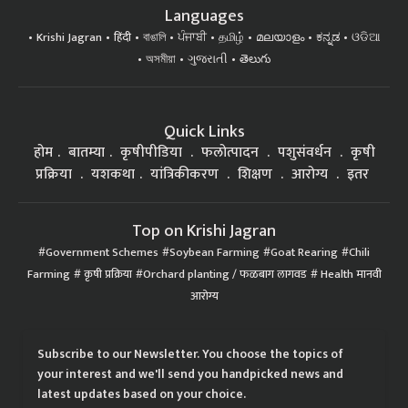
Languages
Krishi Jagran
हिंदी
বাঙালি
ਪੰਜਾਬੀ
தமிழ்
മലയാളം
ಕನ್ನಡ
ଓଡିଆ
অসমীয়া
ગુજરાતી
తెలుగు
Quick Links
होम
बातम्या
कृषीपीडिया
फलोत्पादन
पशुसंवर्धन
कृषी
प्रक्रिया
यशकथा
यांत्रिकीकरण
शिक्षण
आरोग्य
इतर
Top on Krishi Jagran
Government Schemes
Soybean Farming
Goat Rearing
Chili
Farming
कृषी प्रक्रिया
Orchard planting / फळबाग लागवड
Health मानवी
आरोग्य
Subscribe to our Newsletter. You choose the topics of
your interest and we'll send you handpicked news and
latest updates based on your choice.