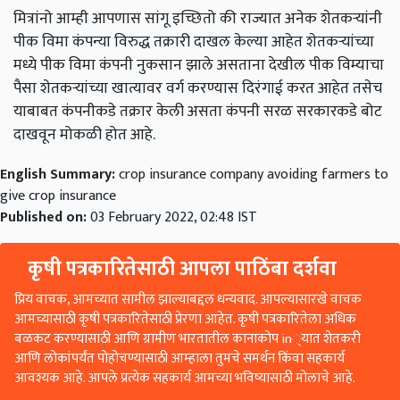
मित्रांनो आम्ही आपणास सांगू इच्छितो की राज्यात अनेक शेतकऱ्यांनी
पीक विमा कंपन्या विरुद्ध तक्रारी दाखल केल्या आहेत शेतकऱ्यांच्या
मध्ये पीक विमा कंपनी नुकसान झाले असताना देखील पीक विम्याचा
पैसा शेतकऱ्यांच्या खात्यावर वर्ग करण्यास दिरंगाई करत आहेत तसेच
याबाबत कंपनीकडे तक्रार केली असता कंपनी सरळ सरकारकडे बोट
दाखवून मोकळी होत आहे.
English Summary:
crop insurance company avoiding farmers to
give crop insurance
Published on:
03 February 2022, 02:48 IST
कृषी पत्रकारितेसाठी आपला पाठिंबा दर्शवा
प्रिय वाचक, आमच्यात सामील झाल्याबद्दल धन्यवाद. आपल्यासारखे वाचक
आमच्यासाठी कृषी पत्रकारितेसाठी प्रेरणा आहेत. कृषी पत्रकारितेला अधिक
बळकट करण्यासाठी आणि ग्रामीण भारतातील कानाकोप in्यात शेतकरी
आणि लोकांपर्यंत पोहोचण्यासाठी आम्हाला तुमचे समर्थन किंवा सहकार्य
आवश्यक आहे. आपले प्रत्येक सहकार्य आमच्या भविष्यासाठी मोलाचे आहे.