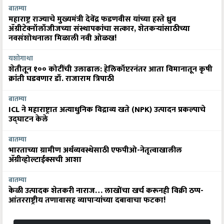
बातम्या
महाराष्ट्र राज्याचे मुख्यमंत्री देवेंद्र फडणवीस यांच्या हस्ते ध्रुव
ॲग्रीटेक्नॉलॉजीजच्या संस्थापकांचा सत्कार, शेतकऱ्यांसाठीच्या
नवसंशोधनाला मिळाली नवी ओळख!
यशोगाथा
शेतीतून १०० कोटींची उलाढाल: हेलिकॉप्टरनंतर आता विमानातून कृषी
क्रांती घडवणार डॉ. राजाराम त्रिपाठी
बातम्या
ICL ने महाराष्ट्रात अत्याधुनिक विद्राव्य खते (NPK) उत्पादन प्रकल्पाचे
उद्घाटन केले
बातम्या
भारताच्या ग्रामीण अर्थव्यवस्थेसाठी एफपीओ-नेतृत्वाखालील
अ‍ॅग्रीव्होल्टाईक्सची आशा
बातम्या
केळी उत्पादक शेतकरी नाराज… लाखोंचा खर्च करूनही विक्री ठप्प-
आंतरराष्ट्रीय तणावासह व्यापाऱ्यांच्या दबावाचा फटका!