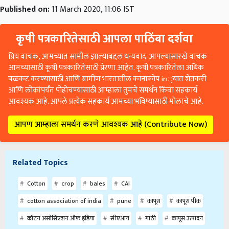
Published on:
11 March 2020, 11:06 IST
कृषी पत्रकारितेसाठी आपला पाठिंबा दर्शवा
प्रिय वाचक, आमच्यात सामील झाल्याबद्दल धन्यवाद. आपल्यासारखे वाचक
आमच्यासाठी कृषी पत्रकारितेसाठी प्रेरणा आहेत. कृषी पत्रकारितेला अधिक
बळकट करण्यासाठी आणि ग्रामीण भारतातील कानाकोप in्यात शेतकरी
आणि लोकांपर्यंत पोहोचण्यासाठी आम्हाला तुमचे समर्थन किंवा सहकार्य
आवश्यक आहे. आपले प्रत्येक सहकार्य आमच्या भविष्यासाठी मोलाचे आहे.
आपण आम्हाला समर्थन करणे आवश्यक आहे (Contribute Now)
Related Topics
Cotton
crop
bales
CAI
cotton association of india
pune
कापूस
कापूस पीक
कॉटन असोसिएशन ऑफ इंडिया
सीएआय
गाठी
कापूस उत्पादन