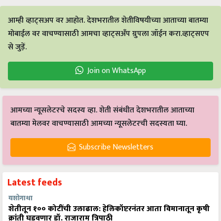
आम्ही व्हाट्सअप वर आहोत. देशभरातील शेतीविषयीच्या आताच्या बातम्या
मोबाईल वर वाचण्यासाठी आमचा व्हाट्सअँप ग्रुपला जॉईन करा.व्हाट्सएप
से जुड़ें.
Join on WhatsApp
आमच्या न्यूसलेटरचे सदस्य व्हा. शेती संबंधीत देशभरातील आताच्या
बातम्या मेलवर वाचण्यासाठी आमच्या न्यूसलेटरची सदस्यता घ्या.
Subscribe Newsletters
Latest feeds
यशोगाथा
शेतीतून १०० कोटींची उलाढाल: हेलिकॉप्टरनंतर आता विमानातून कृषी
क्रांती घडवणार डॉ. राजाराम त्रिपाठी