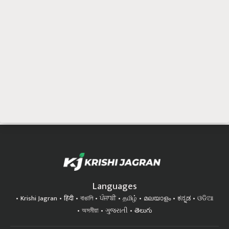
Languages
Krishi Jagran
हिंदी
বাঙালি
ਪੰਜਾਬੀ
தமிழ்
മലയാളം
ಕನ್ನಡ
ଓଡିଆ
অসমীয়া
ગુજરાતી
తెలుగు