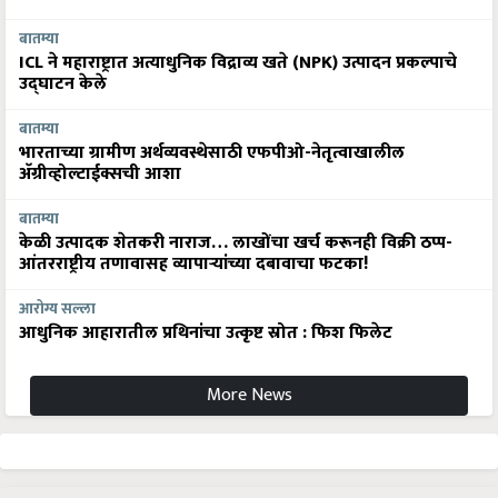
बातम्या
ICL ने महाराष्ट्रात अत्याधुनिक विद्राव्य खते (NPK) उत्पादन प्रकल्पाचे
उद्घाटन केले
बातम्या
भारताच्या ग्रामीण अर्थव्यवस्थेसाठी एफपीओ-नेतृत्वाखालील
अ‍ॅग्रीव्होल्टाईक्सची आशा
बातम्या
केळी उत्पादक शेतकरी नाराज… लाखोंचा खर्च करूनही विक्री ठप्प-
आंतरराष्ट्रीय तणावासह व्यापाऱ्यांच्या दबावाचा फटका!
आरोग्य सल्ला
आधुनिक आहारातील प्रथिनांचा उत्कृष्ट स्रोत : फिश फिलेट
More News