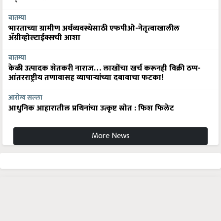
बातम्या
भारताच्या ग्रामीण अर्थव्यवस्थेसाठी एफपीओ-नेतृत्वाखालील
अ‍ॅग्रीव्होल्टाईक्सची आशा
बातम्या
केळी उत्पादक शेतकरी नाराज… लाखोंचा खर्च करूनही विक्री ठप्प-
आंतरराष्ट्रीय तणावासह व्यापाऱ्यांच्या दबावाचा फटका!
आरोग्य सल्ला
आधुनिक आहारातील प्रथिनांचा उत्कृष्ट स्रोत : फिश फिलेट
More News