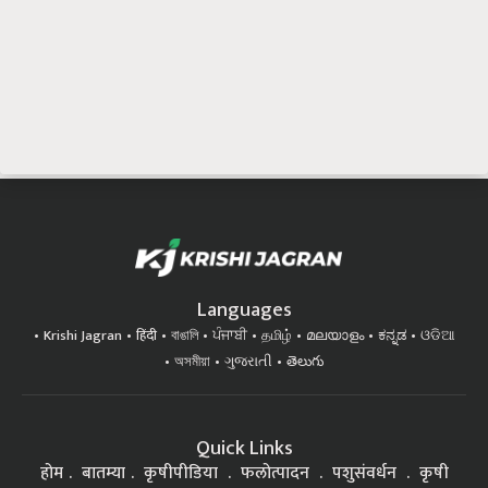
Languages
Krishi Jagran
हिंदी
বাঙালি
ਪੰਜਾਬੀ
தமிழ்
മലയാളം
ಕನ್ನಡ
ଓଡିଆ
অসমীয়া
ગુજરાતી
తెలుగు
Quick Links
होम
बातम्या
कृषीपीडिया
फलोत्पादन
पशुसंवर्धन
कृषी