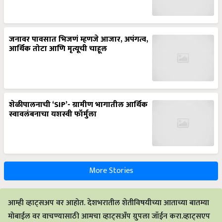
जनावर पावसात भिजणं म्हणजे आजार, अपंगत्व,
आर्थिक तोटा आणि मृत्यूची चाहूल
शेळीपालनाची ‘SIP’- ग्रामीण भागातील आर्थिक
स्वावलंबनाचा यशस्वी फॉर्मुला
More Stories
आम्ही व्हाट्सअप वर आहोत. देशभरातील शेतीविषयीच्या आताच्या बातम्या
मोबाईल वर वाचण्यासाठी आमचा व्हाट्सअँप ग्रुपला जॉईन करा.व्हाट्सएप