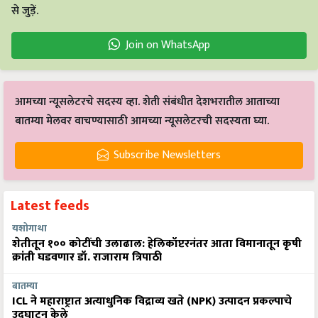
से जुड़ें.
Join on WhatsApp
आमच्या न्यूसलेटरचे सदस्य व्हा. शेती संबंधीत देशभरातील आताच्या
बातम्या मेलवर वाचण्यासाठी आमच्या न्यूसलेटरची सदस्यता घ्या.
Subscribe Newsletters
Latest feeds
यशोगाथा
शेतीतून १०० कोटींची उलाढाल: हेलिकॉप्टरनंतर आता विमानातून कृषी
क्रांती घडवणार डॉ. राजाराम त्रिपाठी
बातम्या
ICL ने महाराष्ट्रात अत्याधुनिक विद्राव्य खते (NPK) उत्पादन प्रकल्पाचे
उद्घाटन केले