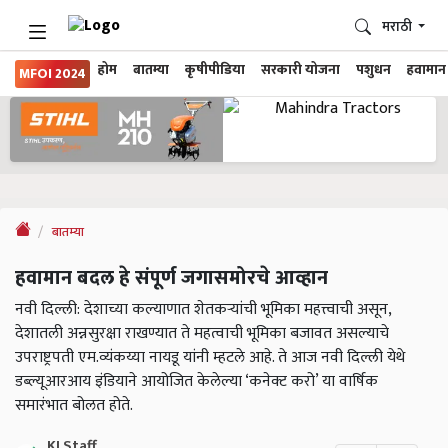
मराठी
होम
बातम्या
कृषीपीडिया
सरकारी योजना
पशुधन
हवामान
MFOI 2024
बातम्या
हवामान बदल हे संपूर्ण जगासमोरचे आव्हान
नवी दिल्ली: देशाच्या कल्याणात शेतकऱ्यांची भूमिका महत्त्वाची असून,
देशातली अन्नसुरक्षा राखण्यात ते महत्वाची भूमिका बजावत असल्याचे
उपराष्ट्रपती एम.व्यंकय्या नायडू यांनी म्हटले आहे. ते आज नवी दिल्ली येथे
डब्ल्यूआरआय इंडियाने आयोजित केलेल्या ‘कनेक्ट करो’ या वार्षिक
समारंभात बोलत होते.
KJ Staff