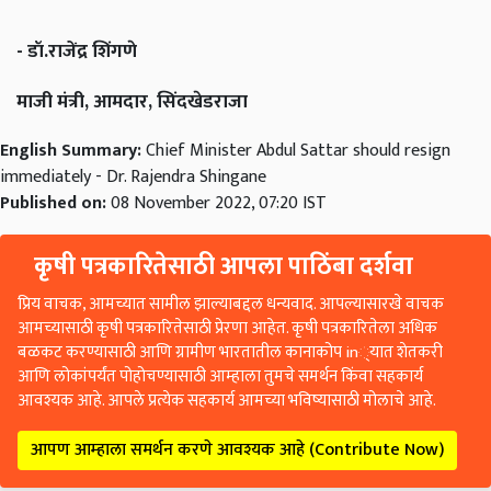
- डॉ.राजेंद्र शिंगणे
माजी मंत्री, आमदार, सिंदखेडराजा
English Summary:
Chief Minister Abdul Sattar should resign
immediately - Dr. Rajendra Shingane
Published on:
08 November 2022, 07:20 IST
कृषी पत्रकारितेसाठी आपला पाठिंबा दर्शवा
प्रिय वाचक, आमच्यात सामील झाल्याबद्दल धन्यवाद. आपल्यासारखे वाचक
आमच्यासाठी कृषी पत्रकारितेसाठी प्रेरणा आहेत. कृषी पत्रकारितेला अधिक
बळकट करण्यासाठी आणि ग्रामीण भारतातील कानाकोप in्यात शेतकरी
आणि लोकांपर्यंत पोहोचण्यासाठी आम्हाला तुमचे समर्थन किंवा सहकार्य
आवश्यक आहे. आपले प्रत्येक सहकार्य आमच्या भविष्यासाठी मोलाचे आहे.
आपण आम्हाला समर्थन करणे आवश्यक आहे (Contribute Now)