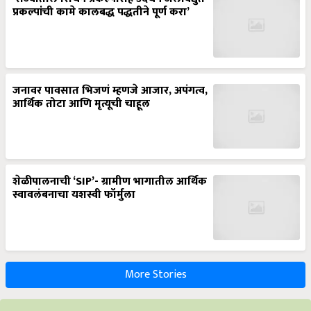
प्रकल्पांची कामे कालबद्ध पद्धतीने पूर्ण करा’
जनावर पावसात भिजणं म्हणजे आजार, अपंगत्व,
आर्थिक तोटा आणि मृत्यूची चाहूल
शेळीपालनाची ‘SIP’- ग्रामीण भागातील आर्थिक
स्वावलंबनाचा यशस्वी फॉर्मुला
More Stories