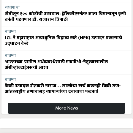
यशोगाथा
शेतीतून १०० कोटींची उलाढाल: हेलिकॉप्टरनंतर आता विमानातून कृषी
क्रांती घडवणार डॉ. राजाराम त्रिपाठी
बातम्या
ICL ने महाराष्ट्रात अत्याधुनिक विद्राव्य खते (NPK) उत्पादन प्रकल्पाचे
उद्घाटन केले
बातम्या
भारताच्या ग्रामीण अर्थव्यवस्थेसाठी एफपीओ-नेतृत्वाखालील
अ‍ॅग्रीव्होल्टाईक्सची आशा
बातम्या
केळी उत्पादक शेतकरी नाराज… लाखोंचा खर्च करूनही विक्री ठप्प-
आंतरराष्ट्रीय तणावासह व्यापाऱ्यांच्या दबावाचा फटका!
More News