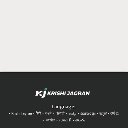
Languages
Krishi Jagran
हिंदी
বাঙালি
ਪੰਜਾਬੀ
தமிழ்
മലയാളം
ಕನ್ನಡ
ଓଡିଆ
অসমীয়া
ગુજરાતી
తెలుగు