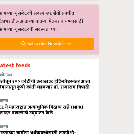
आमच्या न्यूसलेटरचे सदस्य व्हा. शेती संबंधीत
देशभरातील आताच्या बातम्या मेलवर वाचण्यासाठी
आमच्या न्यूसलेटरची सदस्यता घ्या.
Subscribe Newsletters
Latest feeds
शोगाथा
ेतीतून १०० कोटींची उलाढाल: हेलिकॉप्टरनंतर आता
िमानातून कृषी क्रांती घडवणार डॉ. राजाराम त्रिपाठी
ातम्या
CL ने महाराष्ट्रात अत्याधुनिक विद्राव्य खते (NPK)
त्पादन प्रकल्पाचे उद्घाटन केले
ातम्या
ारताच्या ग्रामीण अर्थव्यवस्थेसाठी एफपीओ-