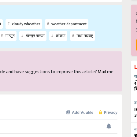
न
cloudy wheather
weather department
मॉन्सून
मॉन्सून पाऊस
कोकण
मध्य महाराष्ट्र
rticle and have suggestions to improve this article?
Mail
me
य
श
व
ब
I
उ
ब
भ