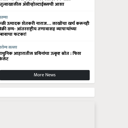
ेतृत्वाखालील अ‍ॅग्रीव्होल्टाईक्सची आशा
ातम्या
ेळी उत्पादक शेतकरी नाराज… लाखोंचा खर्च करूनही
िक्री ठप्प- आंतरराष्ट्रीय तणावासह व्यापाऱ्यांच्या
बावाचा फटका!
रोग्य सल्ला
धुनिक आहारातील प्रथिनांचा उत्कृष्ट स्रोत : फिश
िलेट
More News