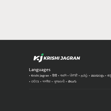
Languages
Krishi Jagran
हिंदी
বাঙালি
ਪੰਜਾਬੀ
தமிழ்
മലയാളം
ಕನ
ଓଡିଆ
অসমীয়া
ગુજરાતી
తెలుగు