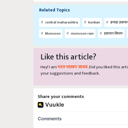
Related Topics
central maharashtra
konkan
ढगाळ हवामा
Monsoon
monsoon rain
हवामान विभाग
Like this article?
Hey! I am
भरत भास्कर जाधव
. Did you liked this a
your suggestions and feedback.
Share your comments