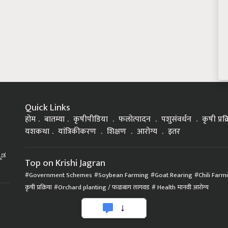
Quick Links
होम
बातम्या
कृषीपीडिया
फलोत्पादन
पशुसंवर्धन
कृषी प्रक
यशकथा
यांत्रिकीकरण
शिक्षण
आरोग्य
इतर
್ನಡ
Top on Krishi Jagran
Government Schemes
Soybean Farming
Goat Rearing
Chili Farm
कृषी प्रक्रिया
Orchard planting / फळबाग लागवड
Health मानवी आरोग्य