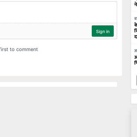
न
ब
क
व
द
आ
आ
फ