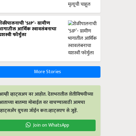
शेळीपालनाची ‘SIP’- ग्रामीण
भागातील आर्थिक स्वावलंबनाचा
यशस्वी फॉर्मुला
More Stories
आम्ही व्हाट्सअप वर आहोत. देशभरातील शेतीविषयीच्या
आताच्या बातम्या मोबाईल वर वाचण्यासाठी आमचा
व्हाट्सअँप ग्रुपला जॉईन करा.व्हाट्सएप से जुड़ें.
Join on WhatsApp