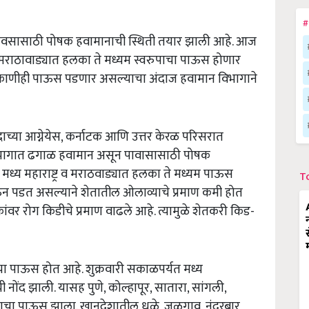
#
ावसासाठी पोषक हवामानाची स्थिती तयार झाली आहे. आज
ि मराठावाड्यात हलका ते मध्यम स्वरुपाचा पाऊस होणार
िकाणीही पाऊस पडणार असल्याचा अंदाज हवामान विभागाने
राच्या आग्नेयेस, कर्नाटक आणि उत्तर केरळ परिसरात
ाही भागात ढगाळ हवामान असून पावासासाठी पोषक
ध्य महाराष्ट्र व मराठवाड्यात हलका ते मध्यम पाऊस
T
ऊन पडत असल्याने शेतातील ओलाव्याचे प्रमाण कमी होत
ांवर रोग किडीचे प्रमाण वाढले आहे. त्यामुळे शेतकरी किड-
चा पाऊस होत आहे. शुक्रवारी सकाळपर्यत मध्य
 नोंद झाली. यासह पुणे, कोल्हापूर, सातारा, सांगली,
ुपाचा पाऊस झाला. खानदेशातील धुळे, जळगाव, नंदुरबार