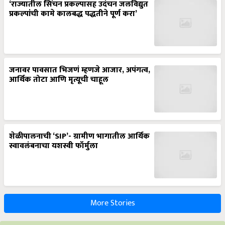
‘राज्यातील सिंचन प्रकल्पासह उदंचन जलविद्युत
प्रकल्पांची कामे कालबद्ध पद्धतीने पूर्ण करा’
जनावर पावसात भिजणं म्हणजे आजार, अपंगत्व,
आर्थिक तोटा आणि मृत्यूची चाहूल
शेळीपालनाची ‘SIP’- ग्रामीण भागातील आर्थिक
स्वावलंबनाचा यशस्वी फॉर्मुला
More Stories