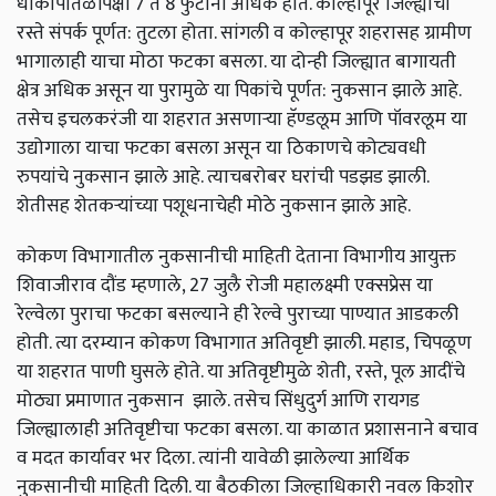
धोकापातळीपेक्षा
7
ते
8
फुटांनी अधिक होते. कोल्हापूर जिल्ह्याचा
रस्ते संपर्क पूर्णत: तुटला होता. सांगली व कोल्हापूर शहरासह ग्रामीण
भागालाही याचा मोठा फटका बसला. या दोन्ही जिल्ह्यात बागायती
क्षेत्र अधिक असून या पुरामुळे या पिकांचे पूर्णत: नुकसान झाले आहे.
तसेच इचलकरंजी या शहरात असणाऱ्या हॅण्डलूम आणि पॉवरलूम या
उद्योगाला याचा फटका बसला असून या ठिकाणचे कोट्यवधी
रुपयांचे नुकसान झाले आहे. त्याचबरोबर घरांची पडझड झाली.
शेतीसह शेतकऱ्यांच्या पशूधनाचेही मोठे नुकसान झाले आहे.
कोकण विभागातील नुकसानीची माहिती देताना विभागीय आयुक्त
शिवाजीराव दौंड म्हणाले, 27
जुलै रोजी महालक्ष्मी एक्सप्रेस या
रेल्वेला पुराचा फटका बसल्याने ही रेल्वे पुराच्या पाण्यात आडकली
होती. त्या दरम्यान कोकण विभागात अतिवृष्टी झाली. महाड,
चिपळूण
या शहरात पाणी घुसले होते. या अतिवृष्टीमुळे शेती,
रस्ते, पूल आदींचे
मोठ्या प्रमाणात नुकसान
झाले. तसेच सिंधुदुर्ग आणि रायगड
जिल्ह्यालाही अतिवृष्टीचा फटका बसला. या काळात प्रशासनाने बचाव
व मदत कार्यावर भर दिला. त्यांनी यावेळी झालेल्या आर्थिक
नुकसानीची माहिती दिली. या बैठकीला जिल्हाधिकारी नवल किशोर