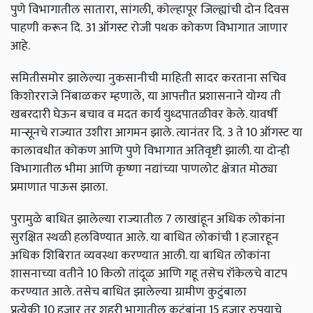
पुणे विभागातील सातारा,
सांगली,
कोल्हापूर जिल्ह्यांची दोन दिवस
पाहणी करून दि.
31 ऑगस्ट रोजी पथक कोकण विभागात जाणार
आहे.
समितीसमोर झालेल्या नुकसानीची माहिती सादर करताना सचिव
किशोरराजे निंबाळकर म्हणाले,
या आपत्तीत प्रशासनाने योग्य ती
खबरदारी घेऊन बचाव व मदत कार्य युध्दपातळीवर केले. यावर्षी
मान्सूनचे राज्यात उशीरा आगमन झाले. त्यानंतर दि.
3
ते
10
ऑगस्ट या
कालावधीत कोकण आणि पुणे विभागात अतिवृष्टी झाली. या दोन्ही
विभागातील भीमा आणि कृष्णा नद्यांच्या पाणलोट क्षेत्रात मोठ्या
प्रमाणात पाऊस झाला.
पुरामुळे बाधित झालेल्या राज्यातील
7
लाखांहून अधिक लोकांना
सुरक्षित स्थळी हलविण्यात आले. या बाधित लोकांची
1
हजारहून
अधिक शिबिरात व्यवस्था करण्यात आली. या बाधित लोकांना
शासनाच्या वतीने
10
किलो तांदूळ आणि गहू तसेच रॉकेलचे वाटप
करण्यात आले. तसेच बाधित झालेल्या ग्रामीण कुटुंबाला
प्रत्येकी
10
हजार तर शहरी भागातील कुटुंबांना
15
हजार रुपयाचे