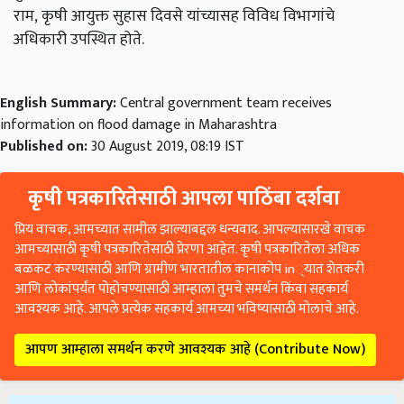
राम,
कृषी आयुक्त सुहास दिवसे यांच्यासह विविध विभागांचे
अधिकारी उपस्थित होते.
English Summary:
Central government team receives
information on flood damage in Maharashtra
Published on:
30 August 2019, 08:19 IST
कृषी पत्रकारितेसाठी आपला पाठिंबा दर्शवा
प्रिय वाचक, आमच्यात सामील झाल्याबद्दल धन्यवाद. आपल्यासारखे वाचक
आमच्यासाठी कृषी पत्रकारितेसाठी प्रेरणा आहेत. कृषी पत्रकारितेला अधिक
बळकट करण्यासाठी आणि ग्रामीण भारतातील कानाकोप in्यात शेतकरी
आणि लोकांपर्यंत पोहोचण्यासाठी आम्हाला तुमचे समर्थन किंवा सहकार्य
आवश्यक आहे. आपले प्रत्येक सहकार्य आमच्या भविष्यासाठी मोलाचे आहे.
आपण आम्हाला समर्थन करणे आवश्यक आहे (Contribute Now)