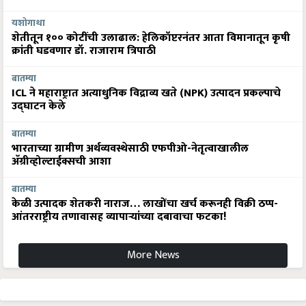
यशोगाथा
शेतीतून १०० कोटींची उलाढाल: हेलिकॉप्टरनंतर आता विमानातून कृषी
क्रांती घडवणार डॉ. राजाराम त्रिपाठी
बातम्या
ICL ने महाराष्ट्रात अत्याधुनिक विद्राव्य खते (NPK) उत्पादन प्रकल्पाचे
उद्घाटन केले
बातम्या
भारताच्या ग्रामीण अर्थव्यवस्थेसाठी एफपीओ-नेतृत्वाखालील
अ‍ॅग्रीव्होल्टाईक्सची आशा
बातम्या
केळी उत्पादक शेतकरी नाराज… लाखोंचा खर्च करूनही विक्री ठप्प-
आंतरराष्ट्रीय तणावासह व्यापाऱ्यांच्या दबावाचा फटका!
More News