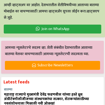
आम्ही व्हाट्सअप वर आहोत. देशभरातील शेतीविषयीच्या आताच्या बातम्या
मोबाईल वर वाचण्यासाठी आमचा व्हाट्सअँप ग्रुपला जॉईन करा.व्हाट्सएप
से जुड़ें.
Join on WhatsApp
आमच्या न्यूसलेटरचे सदस्य व्हा. शेती संबंधीत देशभरातील आताच्या
बातम्या मेलवर वाचण्यासाठी आमच्या न्यूसलेटरची सदस्यता घ्या.
Subscribe Newsletters
Latest feeds
बातम्या
महाराष्ट्र राज्याचे मुख्यमंत्री देवेंद्र फडणवीस यांच्या हस्ते ध्रुव
ॲग्रीटेक्नॉलॉजीजच्या संस्थापकांचा सत्कार, शेतकऱ्यांसाठीच्या
नवसंशोधनाला मिळाली नवी ओळख!