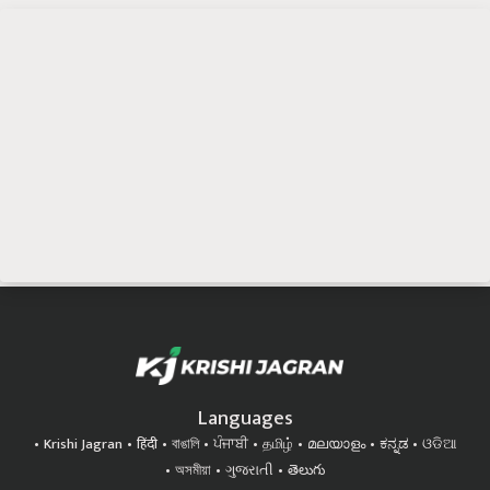
Languages
Krishi Jagran
हिंदी
বাঙালি
ਪੰਜਾਬੀ
தமிழ்
മലയാളം
ಕನ್ನಡ
ଓଡିଆ
অসমীয়া
ગુજરાતી
తెలుగు