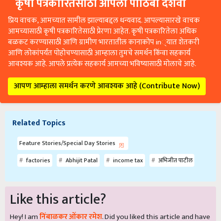
कृषी पत्रकारितेसाठी आपला पाठिंबा दर्शवा
प्रिय वाचक, आमच्यात सामील झाल्याबद्दल धन्यवाद. आपल्यासारखे वाचक
आमच्यासाठी कृषी पत्रकारितेसाठी प्रेरणा आहेत. कृषी पत्रकारितेला अधिक
बळकट करण्यासाठी आणि ग्रामीण भारतातील कानाकोप in्यात शेतकरी
आणि लोकांपर्यंत पोहोचण्यासाठी आम्हाला तुमचे समर्थन किंवा सहकार्य
आवश्यक आहे. आपले प्रत्येक सहकार्य आमच्या भविष्यासाठी मोलाचे आहे.
आपण आम्हाला समर्थन करणे आवश्यक आहे (Contribute Now)
Related Topics
Feature Stories/Special Day Stories
factories
Abhijit Patal
income tax
अभिजीत पाटील
Like this article?
Hey! I am
निंबाळकर ओंकार रमेश
. Did you liked this article and have