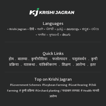
Languages
Krishi Jagran
हिंदी
বাঙালি
ਪੰਜਾਬੀ
தமிழ்
മലയാളം
ಕನ್ನಡ
ଓଡିଆ
অসমীয়া
ગુજરાતી
తెలుగు
Quick Links
होम
बातम्या
कृषीपीडिया
फलोत्पादन
पशुसंवर्धन
कृषी
प्रक्रिया
यशकथा
यांत्रिकीकरण
शिक्षण
आरोग्य
इतर
Top on Krishi Jagran
Government Schemes
Soybean Farming
Goat Rearing
Chili
Farming
कृषी प्रक्रिया
Orchard planting / फळबाग लागवड
Health मानवी
आरोग्य