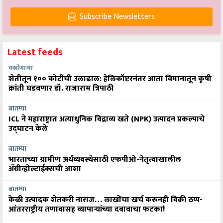
Subscribe Newsletters
Latest feeds
यशोगाथा
शेतीतून १०० कोटींची उलाढाल: हेलिकॉप्टरनंतर आता विमानातून कृषी
क्रांती घडवणार डॉ. राजाराम त्रिपाठी
बातम्या
ICL ने महाराष्ट्रात अत्याधुनिक विद्राव्य खते (NPK) उत्पादन प्रकल्पाचे
उद्घाटन केले
बातम्या
भारताच्या ग्रामीण अर्थव्यवस्थेसाठी एफपीओ-नेतृत्वाखालील
अ‍ॅग्रीव्होल्टाईक्सची आशा
बातम्या
केळी उत्पादक शेतकरी नाराज… लाखोंचा खर्च करूनही विक्री ठप्प-
आंतरराष्ट्रीय तणावासह व्यापाऱ्यांच्या दबावाचा फटका!