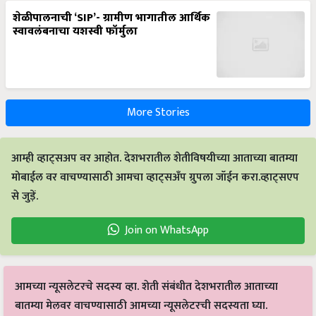
शेळीपालनाची ‘SIP’- ग्रामीण भागातील आर्थिक
स्वावलंबनाचा यशस्वी फॉर्मुला
More Stories
आम्ही व्हाट्सअप वर आहोत. देशभरातील शेतीविषयीच्या आताच्या बातम्या
मोबाईल वर वाचण्यासाठी आमचा व्हाट्सअँप ग्रुपला जॉईन करा.व्हाट्सएप
से जुड़ें.
Join on WhatsApp
आमच्या न्यूसलेटरचे सदस्य व्हा. शेती संबंधीत देशभरातील आताच्या
बातम्या मेलवर वाचण्यासाठी आमच्या न्यूसलेटरची सदस्यता घ्या.