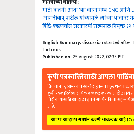
मोठी बातमी! आता 'या' वाहनांमध्ये CNG आणि LPG
'शहाजीबापू पाटील यांच्यामुळे त्यांच्या भावा
शिंदे-फडणवीस सरकारची राज्यपाल नियुक्त १२ न
English Summary:
discussion started after 
factories
Published on:
25 August 2022, 02:35 IST
कृषी पत्रकारितेसाठी आपला पाठिंबा
प्रिय वाचक, आमच्यात सामील झाल्याबद्दल धन्यवाद. आप
कृषी पत्रकारितेला अधिक बळकट करण्यासाठी आणि ग्
पोहोचण्यासाठी आम्हाला तुमचे समर्थन किंवा सहकार्य 
आहे.
आपण आम्हाला समर्थन करणे आवश्यक आहे (C