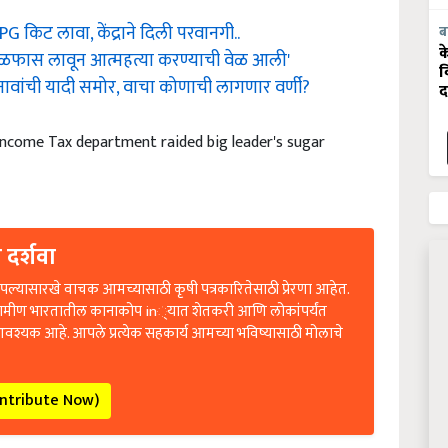
 किट लावा, केंद्राने दिली परवानगी..
ब
वर गळफास लावून आत्महत्या करण्याची वेळ आली'
क
व
ावांची यादी समोर, वाचा कोणाची लागणार वर्णी?
द
Income Tax department raided big leader's sugar
 दर्शवा
ल्यासारखे वाचक आमच्यासाठी कृषी पत्रकारितेसाठी प्रेरणा आहेत.
रामीण भारतातील कानाकोप in्यात शेतकरी आणि लोकांपर्यंत
आवश्यक आहे. आपले प्रत्येक सहकार्य आमच्या भविष्यासाठी मोलाचे
ontribute Now)