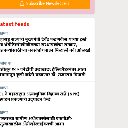
Subscribe Newsletters
Latest feeds
ातम्या
हाराष्ट्र राज्याचे मुख्यमंत्री देवेंद्र फडणवीस यांच्या हस्ते
्रुव ॲग्रीटेक्नॉलॉजीजच्या संस्थापकांचा सत्कार,
ेतकऱ्यांसाठीच्या नवसंशोधनाला मिळाली नवी ओळख!
शोगाथा
ेतीतून १०० कोटींची उलाढाल: हेलिकॉप्टरनंतर आता
िमानातून कृषी क्रांती घडवणार डॉ. राजाराम त्रिपाठी
ातम्या
CL ने महाराष्ट्रात अत्याधुनिक विद्राव्य खते (NPK)
त्पादन प्रकल्पाचे उद्घाटन केले
ातम्या
ारताच्या ग्रामीण अर्थव्यवस्थेसाठी एफपीओ-
ेतृत्वाखालील अ‍ॅग्रीव्होल्टाईक्सची आशा