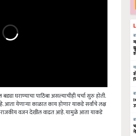
ब
म
ध
श
य
श
व
ील बड्या घराण्याचा पाठिंबा असल्याचीही चर्चा सुरु होती.
ब
I
. आता येणाऱ्या काळात काय होणार याकडे सर्वांचे लक्ष
उ
ात राजकीय वजन देखील वाढत आहे. यामुळे आता याकडे
ब
भ
न