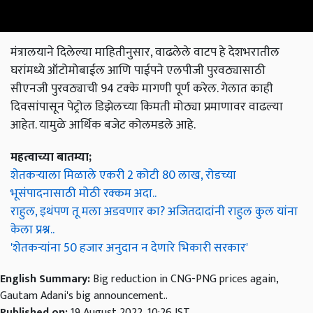
मंत्रालयाने दिलेल्या माहितीनुसार, वाढलेले वाटप हे देशभरातील
घरांमध्ये ऑटोमोबाईल आणि पाईपने एलपीजी पुरवठ्यासाठी
सीएनजी पुरवठ्याची 94 टक्के मागणी पूर्ण करेल. गेलात काही
दिवसांपासून पेट्रोल डिझेलच्या किमती मोठ्या प्रमाणावर वाढल्या
आहेत. यामुळे आर्थिक बजेट कोलमडले आहे.
महत्वाच्या बातम्या;
शेतकऱ्याला मिळाले एकरी 2 कोटी 80 लाख, रोडच्या
भूसंपादनासाठी मोठी रक्कम अदा..
राहुल, इथंपण तू मला अडवणार का? अजितदादांनी राहुल कुल यांना
केला प्रश्न..
'शेतकऱ्यांना 50 हजार अनुदान न देणारे भिकारी सरकार'
English Summary:
Big reduction in CNG-PNG prices again,
Gautam Adani's big announcement..
Published on:
19 August 2022, 10:26 IST