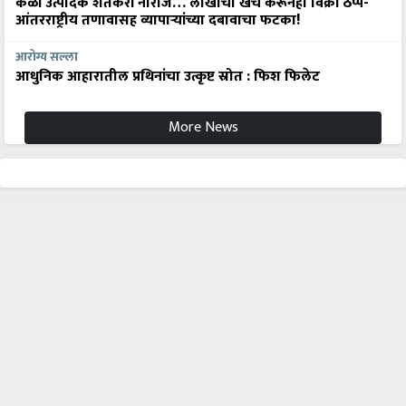
केळी उत्पादक शेतकरी नाराज… लाखोंचा खर्च करूनही विक्री ठप्प-
आंतरराष्ट्रीय तणावासह व्यापाऱ्यांच्या दबावाचा फटका!
आरोग्य सल्ला
आधुनिक आहारातील प्रथिनांचा उत्कृष्ट स्रोत : फिश फिलेट
More News