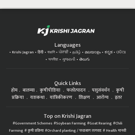
Languages
Krishi Jagran
हिंदी
বাঙালি
ਪੰਜਾਬੀ
தமிழ்
മലയാളം
ಕನ್ನಡ
ଓଡିଆ
অসমীয়া
ગુજરાતી
తెలుగు
Quick Links
होम
बातम्या
कृषीपीडिया
फलोत्पादन
पशुसंवर्धन
कृषी
प्रक्रिया
यशकथा
यांत्रिकीकरण
शिक्षण
आरोग्य
इतर
Top on Krishi Jagran
Government Schemes
Soybean Farming
Goat Rearing
Chili
Farming
कृषी प्रक्रिया
Orchard planting / फळबाग लागवड
Health मानवी