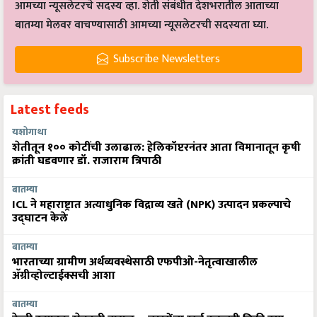
आमच्या न्यूसलेटरचे सदस्य व्हा. शेती संबंधीत देशभरातील आताच्या
बातम्या मेलवर वाचण्यासाठी आमच्या न्यूसलेटरची सदस्यता घ्या.
Subscribe Newsletters
Latest feeds
यशोगाथा
शेतीतून १०० कोटींची उलाढाल: हेलिकॉप्टरनंतर आता विमानातून कृषी
क्रांती घडवणार डॉ. राजाराम त्रिपाठी
बातम्या
ICL ने महाराष्ट्रात अत्याधुनिक विद्राव्य खते (NPK) उत्पादन प्रकल्पाचे
उद्घाटन केले
बातम्या
भारताच्या ग्रामीण अर्थव्यवस्थेसाठी एफपीओ-नेतृत्वाखालील
अ‍ॅग्रीव्होल्टाईक्सची आशा
बातम्या