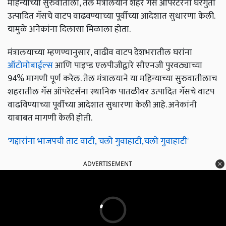
महिन्याच्या सुरुवातीला, तेल मंत्रालयाने शहर गॅस ऑपरेटरना घरगुती
उत्पादित गॅसचे वाटप वाढवण्याच्या पूर्वीच्या आदेशात सुधारणा केली.
यामुळे अनेकांना दिलासा मिळाला होता.
मंत्रालयाच्या म्हणण्यानुसार, वाढीव वाटप देशभरातील घरांना
ऑटोमोबाईल्स
आणि पाइप्ड एलपीजीद्वारे सीएनजी पुरवठ्याच्या
94% मागणी पूर्ण करेल. तेल मंत्रालयाने या महिन्याच्या सुरुवातीलाच
शहरातील गॅस ऑपरेटर्सना स्थानिक पातळीवर उत्पादित गॅसचे वाटप
वाढविण्याच्या पूर्वीच्या आदेशात सुधारणा केली आहे. अनेकांनी
याबाबत मागणी केली होती.
'गद्दारांना भाजपची ताट वाटी, चलो गुवाहाटी,चलो गुवाहाटी'
ADVERTISEMENT