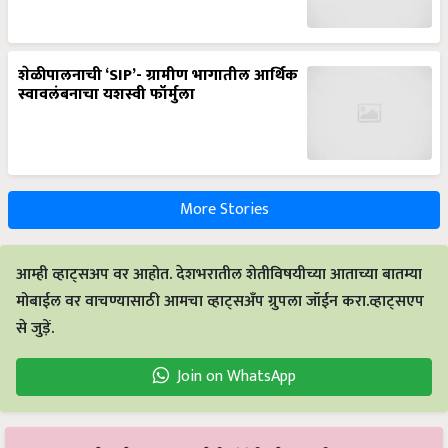
शेळीपालनाची ‘SIP’- ग्रामीण भागातील आर्थिक
स्वावलंबनाचा यशस्वी फॉर्मुला
More Stories
आम्ही व्हाट्सअप वर आहोत. देशभरातील शेतीविषयीच्या आताच्या बातम्या
मोबाईल वर वाचण्यासाठी आमचा व्हाट्सअँप ग्रुपला जॉईन करा.व्हाट्सएप
से जुड़ें.
Join on WhatsApp