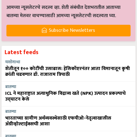
आमच्या न्यूसलेटरचे सदस्य व्हा. शेती संबंधीत देशभरातील आताच्या
बातम्या मेलवर वाचण्यासाठी आमच्या न्यूसलेटरची सदस्यता घ्या.
Subscribe Newsletters
Latest feeds
यशोगाथा
शेतीतून १०० कोटींची उलाढाल: हेलिकॉप्टरनंतर आता विमानातून कृषी
क्रांती घडवणार डॉ. राजाराम त्रिपाठी
बातम्या
ICL ने महाराष्ट्रात अत्याधुनिक विद्राव्य खते (NPK) उत्पादन प्रकल्पाचे
उद्घाटन केले
बातम्या
भारताच्या ग्रामीण अर्थव्यवस्थेसाठी एफपीओ-नेतृत्वाखालील
अ‍ॅग्रीव्होल्टाईक्सची आशा
बातम्या