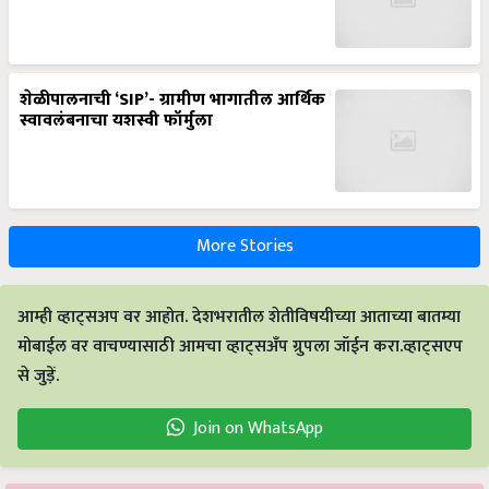
शेळीपालनाची ‘SIP’- ग्रामीण भागातील आर्थिक
स्वावलंबनाचा यशस्वी फॉर्मुला
More Stories
आम्ही व्हाट्सअप वर आहोत. देशभरातील शेतीविषयीच्या आताच्या बातम्या
मोबाईल वर वाचण्यासाठी आमचा व्हाट्सअँप ग्रुपला जॉईन करा.व्हाट्सएप
से जुड़ें.
Join on WhatsApp