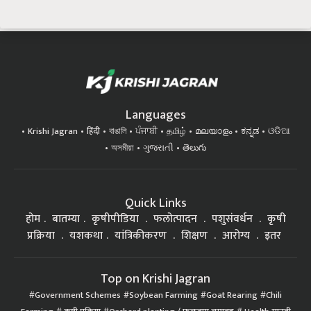
Languages
Krishi Jagran
हिंदी
বাঙালি
ਪੰਜਾਬੀ
தமிழ்
മലയാളം
ಕನ್ನಡ
ଓଡିଆ
অসমীয়া
ગુજરાતી
తెలుగు
Quick Links
होम
बातम्या
कृषीपीडिया
फलोत्पादन
पशुसंवर्धन
कृषी
प्रक्रिया
यशकथा
यांत्रिकीकरण
शिक्षण
आरोग्य
इतर
Top on Krishi Jagran
Government Schemes
Soybean Farming
Goat Rearing
Chili