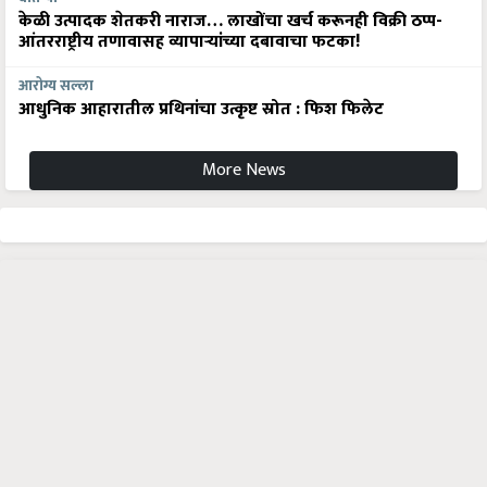
केळी उत्पादक शेतकरी नाराज… लाखोंचा खर्च करूनही विक्री ठप्प-
आंतरराष्ट्रीय तणावासह व्यापाऱ्यांच्या दबावाचा फटका!
आरोग्य सल्ला
आधुनिक आहारातील प्रथिनांचा उत्कृष्ट स्रोत : फिश फिलेट
More News