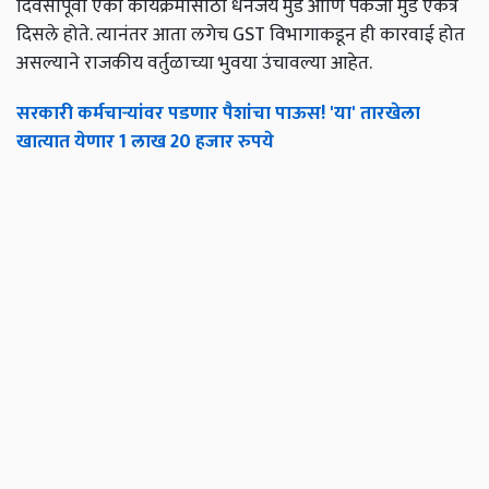
दिवसांपूर्वी एका कार्यक्रमासाठी धनंजय मुंडे आणि पंकजा मुंडे एकत्र
दिसले होते. त्यानंतर आता लगेच GST विभागाकडून ही कारवाई होत
असल्याने राजकीय वर्तुळाच्या भुवया उंचावल्या आहेत.
सरकारी कर्मचाऱ्यांवर पडणार पैशांचा पाऊस! 'या' तारखेला
खात्यात येणार 1 लाख 20 हजार रुपये