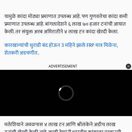
यामुळे कांदा मोठ्या प्रमाणात उपलब्ध आहे. पण गुणवत्तेचा कांदा कमी
प्रमाणात उपलब्ध आहे. बांगलादेशने ६ लाख ७० हजार टनांची आयात
केली. तर संयुक्त अरब अमिरातीने ४ लाख टन कांदा खेरदी केला.
कारखान्यांची धुराडी बंद होऊन 3 महिने झाले FRP मात्र मिळेना,
शेतकरी अडचणीत..
ADVERTISEMENT
मलेशियाने जवळपास ४ लाख टन आणि श्रीलंकेने अडीच लाख