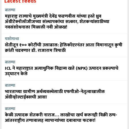
Latest feeds
बातम्या
महाराष्ट्र राज्याचे मुख्यमंत्री देवेंद्र फडणवीस यांच्या हस्ते ध्रुव
ॲग्रीटेक्नॉलॉजीजच्या संस्थापकांचा सत्कार, शेतकऱ्यांसाठीच्या
नवसंशोधनाला मिळाली नवी ओळख!
यशोगाथा
शेतीतून १०० कोटींची उलाढाल: हेलिकॉप्टरनंतर आता विमानातून कृषी
क्रांती घडवणार डॉ. राजाराम त्रिपाठी
बातम्या
ICL ने महाराष्ट्रात अत्याधुनिक विद्राव्य खते (NPK) उत्पादन प्रकल्पाचे
उद्घाटन केले
बातम्या
भारताच्या ग्रामीण अर्थव्यवस्थेसाठी एफपीओ-नेतृत्वाखालील
अ‍ॅग्रीव्होल्टाईक्सची आशा
बातम्या
केळी उत्पादक शेतकरी नाराज… लाखोंचा खर्च करूनही विक्री ठप्प-
आंतरराष्ट्रीय तणावासह व्यापाऱ्यांच्या दबावाचा फटका!