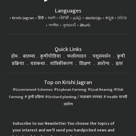
Languages
Krishi Jagran
हिंदी
বাঙালি
ਪੰਜਾਬੀ
தமிழ்
മലയാളം
ಕನ್ನಡ
ଓଡିଆ
অসমীয়া
ગુજરાતી
తెలుగు
Quick Links
होम
बातम्या
कृषीपीडिया
फलोत्पादन
पशुसंवर्धन
कृषी
प्रक्रिया
यशकथा
यांत्रिकीकरण
शिक्षण
आरोग्य
इतर
Top on Krishi Jagran
Government Schemes
Soybean Farming
Goat Rearing
Chili
Farming
कृषी प्रक्रिया
Orchard planting / फळबाग लागवड
Health मानवी
आरोग्य
Subscribe to our Newsletter. You choose the topics of
your interest and we'll send you handpicked news and