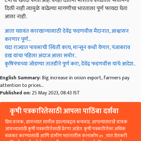
टनांची खेरदी केली आहे. काही देशांनी भारतीय कांद्याला परवानगी
दिली नाही त्यामुळे वाढेल्या मागणीचा भारताला पूर्ण फायदा घेता
आला नाही.
आता यशवंत कारखान्यासाठी देवेंद्र फडणवीस मैदानात, आश्वासन
करणार पूर्ण...
यंदा राज्यात पावसाची स्थिती काय, मान्सून कधी येणार, पंजाबराव
डख यांचा पहिला अंदाज आला समोर..
कृषिपंपाच्या जोडण्या तातडीने पूर्ण करा, देवेंद्र फडणवीस यांचे आदेश..
English Summary:
Big increase in onion export, farmers pay
attention to prices...
Published on:
25 May 2023, 08:43 IST
कृषी पत्रकारितेसाठी आपला पाठिंबा दर्शवा
प्रिय वाचक, आमच्यात सामील झाल्याबद्दल धन्यवाद. आपल्यासारखे वाचक
आमच्यासाठी कृषी पत्रकारितेसाठी प्रेरणा आहेत. कृषी पत्रकारितेला अधिक
बळकट करण्यासाठी आणि ग्रामीण भारतातील कानाकोप in्यात शेतकरी