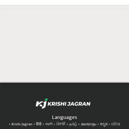
Languages
Krishi Jagran
हिंदी
বাঙালি
ਪੰਜਾਬੀ
தமிழ்
മലയാളം
ಕನ್ನಡ
ଓଡିଆ