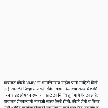
याबाबत बँकेचे अध्यक्ष आ. मानसिंगराव नाईक यांनी माहिती दिली
आहे. सांगली जिल्हा मध्यवर्ती बँकेने बड्या नेत्यांच्या संस्थांचे थकीत
कर्ज 'राइट ऑफ' करण्याचा घेतलेला निर्णय तूर्त मागे घेतला आहे.
याबाबत शेतकऱ्यांनी नाराजी व्यक्त केली होती. बॅँकेने शेती व बिगर
शेती थकीत कर्जासाठीसाठी सामोपचार कर्ज परत फेड, तडजोड व