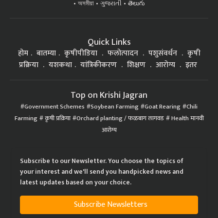
অসমীয়া
ગુજરાતી
తెలుగు
Quick Links
होम
बातम्या
कृषीपीडिया
फलोत्पादन
पशुसंवर्धन
कृषी
प्रक्रिया
यशकथा
यांत्रिकीकरण
शिक्षण
आरोग्य
इतर
Top on Krishi Jagran
Government Schemes
Soybean Farming
Goat Rearing
Chili
Farming
कृषी प्रक्रिया
Orchard planting / फळबाग लागवड
Health मानवी
आरोग्य
Subscribe to our Newsletter. You choose the topics of
your interest and we'll send you handpicked news and
latest updates based on your choice.
Subscribe Newsletters