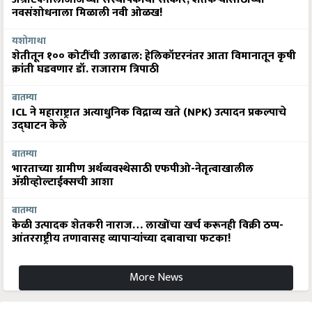
नवसंशोधनाला मिळाली नवी ओळख!
यशोगाथा
शेतीतून १०० कोटींची उलाढाल: हेलिकॉप्टरनंतर आता विमानातून कृषी
क्रांती घडवणार डॉ. राजाराम त्रिपाठी
बातम्या
ICL ने महाराष्ट्रात अत्याधुनिक विद्राव्य खते (NPK) उत्पादन प्रकल्पाचे
उद्घाटन केले
बातम्या
भारताच्या ग्रामीण अर्थव्यवस्थेसाठी एफपीओ-नेतृत्वाखालील
अ‍ॅग्रीव्होल्टाईक्सची आशा
बातम्या
केळी उत्पादक शेतकरी नाराज… लाखोंचा खर्च करूनही विक्री ठप्प-
आंतरराष्ट्रीय तणावासह व्यापाऱ्यांच्या दबावाचा फटका!
More News