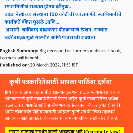
रणरागिणीचे राज्यात होतय कौतुक..
बड्या नेत्यांच्या संस्थांना 100 कोटींची व्याजमाफी, स्वाभिमानीचे
कार्यकर्ते बँकेत घुसले आणि...
'असानी' चक्रीवाद वाढवणार शेतकऱ्याचे टेन्शन, राज्यात
चक्रीवादळामुळे गारपीट आणि पावसाची शक्यता
English Summary:
Big decision for farmers in district bank,
farmers will benefit ..
Published on:
20 March 2022, 11:53 IST
कृषी पत्रकारितेसाठी आपला पाठिंबा दर्शवा
प्रिय वाचक, आमच्यात सामील झाल्याबद्दल धन्यवाद. आपल्यासारखे वाचक
आमच्यासाठी कृषी पत्रकारितेसाठी प्रेरणा आहेत. कृषी पत्रकारितेला अधिक
बळकट करण्यासाठी आणि ग्रामीण भारतातील कानाकोप in्यात शेतकरी
आणि लोकांपर्यंत पोहोचण्यासाठी आम्हाला तुमचे समर्थन किंवा सहकार्य
आवश्यक आहे. आपले प्रत्येक सहकार्य आमच्या भविष्यासाठी मोलाचे आहे.
आपण आम्हाला समर्थन करणे आवश्यक आहे (Contribute Now)