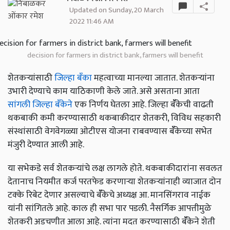
Updated on Sunday, 20 March
2022 11:46 AM
decision for farmers in district bank, farmers will benefit
शेतकऱ्यांसाठी
जिल्हा बँका
महत्वाच्या मानल्या जातात. शेतकऱ्यांना
उभारी देण्याचे काम याठिकाणी केले जाते. असे असताना आता
सांगली जिल्हा बँकेने
एक निर्णय घेतला आहे. जिल्हा बॅँकेची वाढती
थकबाकी कमी करण्यासाठी थकबाकीदार शेतकरी, विविध सहकारी
संस्थांसाठी वेगवेगळ्या ओटीएस योजना राबवण्यास बॅँकेच्या सभेत
मंजुरी देण्यात आली आहे.
या सभेकडे सर्व शेतकऱ्यांचे लक्ष लागले होते. थकबाकीदारांना सवलत
देतानाच नियमीत कर्ज परतफेड करणाऱ्या शेतकऱ्यांनाही व्याजात दोन
टक्के रिबेट देणार असल्याचे बॅँकेचे अध्यक्ष आ. मानसिंगराव नाईक
यांनी सांगितले आहे. काल ही सभा पार पडली. नैसर्गिक आपत्तीमुळे
शेतकरी अडचणीत आला आहे. त्यांना मदत करण्यासाठी बॅँकेने शेती