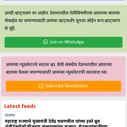
आम्ही व्हाट्सअप वर आहोत. देशभरातील शेतीविषयीच्या आताच्या बातम्या
मोबाईल वर वाचण्यासाठी आमचा व्हाट्सअँप ग्रुपला जॉईन करा.व्हाट्सएप
से जुड़ें.
Join on WhatsApp
आमच्या न्यूसलेटरचे सदस्य व्हा. शेती संबंधीत देशभरातील आताच्या
बातम्या मेलवर वाचण्यासाठी आमच्या न्यूसलेटरची सदस्यता घ्या.
Subscribe Newsletters
Latest feeds
बातम्या
महाराष्ट्र राज्याचे मुख्यमंत्री देवेंद्र फडणवीस यांच्या हस्ते ध्रुव
ॲग्रीटेक्नॉलॉजीजच्या संस्थापकांचा सत्कार, शेतकऱ्यांसाठीच्या