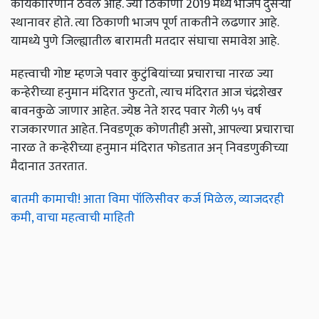
कार्यकारिणीने ठेवले आहे. ज्या ठिकाणी 2019 मध्ये भाजप दुसऱ्या
स्थानावर होते. त्या ठिकाणी भाजप पूर्ण ताकतीने लढणार आहे.
यामध्ये पुणे जिल्ह्यातील बारामती मतदार संघाचा समावेश आहे.
महत्त्वाची गोष्ट म्हणजे पवार कुटुंबियांच्या प्रचाराचा नारळ ज्या
कन्हेरीच्या हनुमान मंदिरात फुटतो, त्याच मंदिरात आज चंद्रशेखर
बावनकुळे जाणार आहेत. ज्येष्ठ नेते शरद पवार गेली ५५ वर्ष
राजकारणात आहेत. निवडणूक कोणतीही असो, आपल्या प्रचाराचा
नारळ ते कन्हेरीच्या हनुमान मंदिरात फोडतात अन् निवडणुकीच्या
मैदानात उतरतात.
बातमी कामाची! आता विमा पॉलिसीवर कर्ज मिळेल, व्याजदरही
कमी, वाचा महत्वाची माहिती