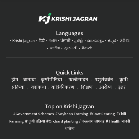
Languages
Krishi Jagran
हिंदी
বাঙালি
ਪੰਜਾਬੀ
தமிழ்
മലയാളം
ಕನ್ನಡ
ଓଡିଆ
অসমীয়া
ગુજરાતી
తెలుగు
Quick Links
होम
बातम्या
कृषीपीडिया
फलोत्पादन
पशुसंवर्धन
कृषी
प्रक्रिया
यशकथा
यांत्रिकीकरण
शिक्षण
आरोग्य
इतर
Top on Krishi Jagran
Government Schemes
Soybean Farming
Goat Rearing
Chili
Farming
कृषी प्रक्रिया
Orchard planting / फळबाग लागवड
Health मानवी
आरोग्य