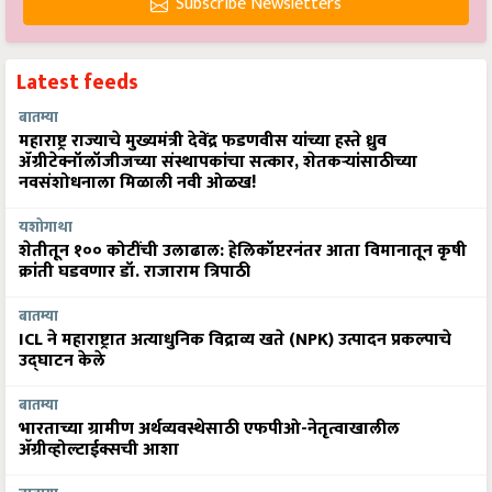
Subscribe Newsletters
Latest feeds
बातम्या
महाराष्ट्र राज्याचे मुख्यमंत्री देवेंद्र फडणवीस यांच्या हस्ते ध्रुव
ॲग्रीटेक्नॉलॉजीजच्या संस्थापकांचा सत्कार, शेतकऱ्यांसाठीच्या
नवसंशोधनाला मिळाली नवी ओळख!
यशोगाथा
शेतीतून १०० कोटींची उलाढाल: हेलिकॉप्टरनंतर आता विमानातून कृषी
क्रांती घडवणार डॉ. राजाराम त्रिपाठी
बातम्या
ICL ने महाराष्ट्रात अत्याधुनिक विद्राव्य खते (NPK) उत्पादन प्रकल्पाचे
उद्घाटन केले
बातम्या
भारताच्या ग्रामीण अर्थव्यवस्थेसाठी एफपीओ-नेतृत्वाखालील
अ‍ॅग्रीव्होल्टाईक्सची आशा