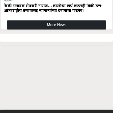
बातम्या
केळी उत्पादक शेतकरी नाराज… लाखोंचा खर्च करूनही विक्री ठप्प-
आंतरराष्ट्रीय तणावासह व्यापाऱ्यांच्या दबावाचा फटका!
More News