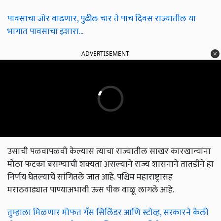
पावसाचा जोर वाढणार, पुढील चार ते पाच दिवस राज्यातील या
भागात पावसाचा इशारा...
ADVERTISEMENT
उसाची पळवापळवी केल्यास त्याचा राज्यातील साखर कारखान्यांना
मोठा फटका बसण्याची शक्यता असल्याने राज्य शासनाने तातडीने हा
निर्णय घेतल्याचे सांगितले जात आहे. पश्चिम महाराष्ट्रासह
मराठवाड्यात पाण्याअभावी ऊस पीक वाळू लागले आहे.
तुम्हाला मिळणार मोफत गॅस सिलिंडर आणि स्टोव्ह, सरकारने केली