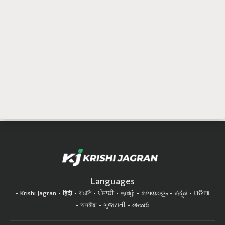
Languages
Krishi Jagran
हिंदी
বাঙালি
ਪੰਜਾਬੀ
தமிழ்
മലയാളം
ಕನ್ನಡ
ଓଡିଆ
অসমীয়া
ગુજરાતી
తెలుగు