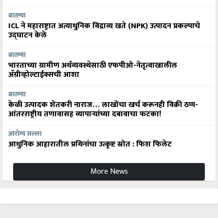
बातम्या
ICL ने महाराष्ट्रात अत्याधुनिक विद्राव्य खते (NPK) उत्पादन प्रकल्पाचे
उद्घाटन केले
बातम्या
भारताच्या ग्रामीण अर्थव्यवस्थेसाठी एफपीओ-नेतृत्वाखालील
अ‍ॅग्रीव्होल्टाईक्सची आशा
बातम्या
केळी उत्पादक शेतकरी नाराज… लाखोंचा खर्च करूनही विक्री ठप्प-
आंतरराष्ट्रीय तणावासह व्यापाऱ्यांच्या दबावाचा फटका!
आरोग्य सल्ला
आधुनिक आहारातील प्रथिनांचा उत्कृष्ट स्रोत : फिश फिलेट
More News