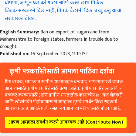
घोषणा, जाणून घ्या कोणाला आणि कसा लाभ मिळेल
जितकं सरकारने दिलं नाही, तितकं बैलांनी दिलं, बच्चू कडू यांचा
सरकारला टोला...
English Summary:
Ban on export of sugarcane from
Maharashtra to foreign states, farmers in trouble due to
drought..
Published on:
16 September 2023, 11:19 IST
कृषी पत्रकारितेसाठी आपला पाठिंबा दर्शवा
प्रिय वाचक, आमच्यात सामील झाल्याबद्दल धन्यवाद. आपल्यासारखे वाचक
आमच्यासाठी कृषी पत्रकारितेसाठी प्रेरणा आहेत. कृषी पत्रकारितेला अधिक
बळकट करण्यासाठी आणि ग्रामीण भारतातील कानाकोप in्यात शेतकरी
आणि लोकांपर्यंत पोहोचण्यासाठी आम्हाला तुमचे समर्थन किंवा सहकार्य
आवश्यक आहे. आपले प्रत्येक सहकार्य आमच्या भविष्यासाठी मोलाचे आहे.
आपण आम्हाला समर्थन करणे आवश्यक आहे (Contribute Now)