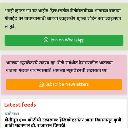
आम्ही व्हाट्सअप वर आहोत. देशभरातील शेतीविषयीच्या आताच्या बातम्या
मोबाईल वर वाचण्यासाठी आमचा व्हाट्सअँप ग्रुपला जॉईन करा.व्हाट्सएप
से जुड़ें.
Join on WhatsApp
आमच्या न्यूसलेटरचे सदस्य व्हा. शेती संबंधीत देशभरातील आताच्या
बातम्या मेलवर वाचण्यासाठी आमच्या न्यूसलेटरची सदस्यता घ्या.
Subscribe Newsletters
Latest feeds
यशोगाथा
शेतीतून १०० कोटींची उलाढाल: हेलिकॉप्टरनंतर आता विमानातून कृषी
क्रांती घडवणार डॉ. राजाराम त्रिपाठी