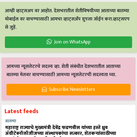
आम्ही व्हाट्सअप वर आहोत. देशभरातील शेतीविषयीच्या आताच्या बातम्या
मोबाईल वर वाचण्यासाठी आमचा व्हाट्सअँप ग्रुपला जॉईन करा.व्हाट्सएप
से जुड़ें.
Join on WhatsApp
आमच्या न्यूसलेटरचे सदस्य व्हा. शेती संबंधीत देशभरातील आताच्या
बातम्या मेलवर वाचण्यासाठी आमच्या न्यूसलेटरची सदस्यता घ्या.
Subscribe Newsletters
Latest feeds
बातम्या
महाराष्ट्र राज्याचे मुख्यमंत्री देवेंद्र फडणवीस यांच्या हस्ते ध्रुव
ॲग्रीटेक्नॉलॉजीजच्या संस्थापकांचा सत्कार, शेतकऱ्यांसाठीच्या