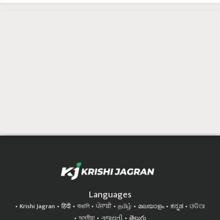
Languages
Krishi Jagran
हिंदी
বাঙালি
ਪੰਜਾਬੀ
தமிழ்
മലയാളം
ಕನ್ನಡ
ଓଡିଆ
অসমীয়া
ગુજરાતી
తెలుగు