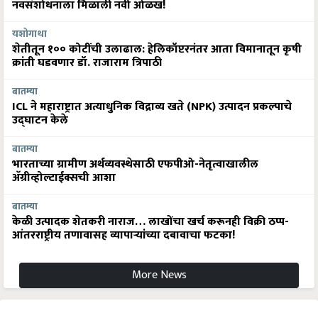
नवसंशोधनाला मिळाली नवी ओळख!
यशोगाथा
शेतीतून १०० कोटींची उलाढाल: हेलिकॉप्टरनंतर आता विमानातून कृषी
क्रांती घडवणार डॉ. राजाराम त्रिपाठी
बातम्या
ICL ने महाराष्ट्रात अत्याधुनिक विद्राव्य खते (NPK) उत्पादन प्रकल्पाचे
उद्घाटन केले
बातम्या
भारताच्या ग्रामीण अर्थव्यवस्थेसाठी एफपीओ-नेतृत्वाखालील
अ‍ॅग्रीव्होल्टाईक्सची आशा
बातम्या
केळी उत्पादक शेतकरी नाराज… लाखोंचा खर्च करूनही विक्री ठप्प-
आंतरराष्ट्रीय तणावासह व्यापाऱ्यांच्या दबावाचा फटका!
More News