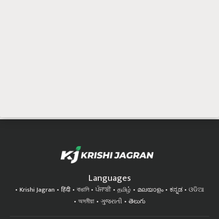
Languages
Krishi Jagran
हिंदी
বাঙালি
ਪੰਜਾਬੀ
தமிழ்
മലയാളം
ಕನ್ನಡ
ଓଡିଆ
অসমীয়া
ગુજરાતી
తెలుగు