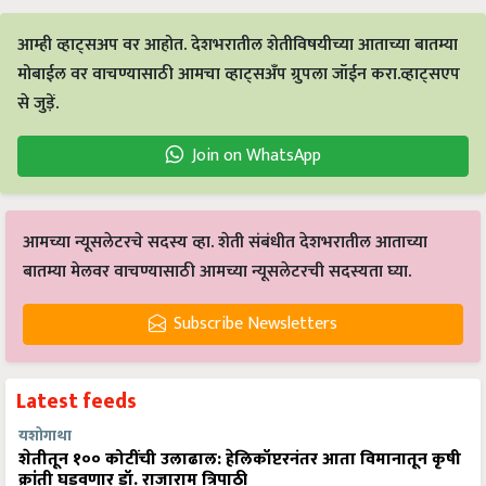
आम्ही व्हाट्सअप वर आहोत. देशभरातील शेतीविषयीच्या आताच्या बातम्या
मोबाईल वर वाचण्यासाठी आमचा व्हाट्सअँप ग्रुपला जॉईन करा.व्हाट्सएप
से जुड़ें.
Join on WhatsApp
आमच्या न्यूसलेटरचे सदस्य व्हा. शेती संबंधीत देशभरातील आताच्या
बातम्या मेलवर वाचण्यासाठी आमच्या न्यूसलेटरची सदस्यता घ्या.
Subscribe Newsletters
Latest feeds
यशोगाथा
शेतीतून १०० कोटींची उलाढाल: हेलिकॉप्टरनंतर आता विमानातून कृषी
क्रांती घडवणार डॉ. राजाराम त्रिपाठी