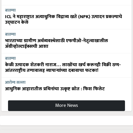
बातम्या
ICL ने महाराष्ट्रात अत्याधुनिक विद्राव्य खते (NPK) उत्पादन प्रकल्पाचे
उद्घाटन केले
बातम्या
भारताच्या ग्रामीण अर्थव्यवस्थेसाठी एफपीओ-नेतृत्वाखालील
अ‍ॅग्रीव्होल्टाईक्सची आशा
बातम्या
केळी उत्पादक शेतकरी नाराज… लाखोंचा खर्च करूनही विक्री ठप्प-
आंतरराष्ट्रीय तणावासह व्यापाऱ्यांच्या दबावाचा फटका!
आरोग्य सल्ला
आधुनिक आहारातील प्रथिनांचा उत्कृष्ट स्रोत : फिश फिलेट
More News