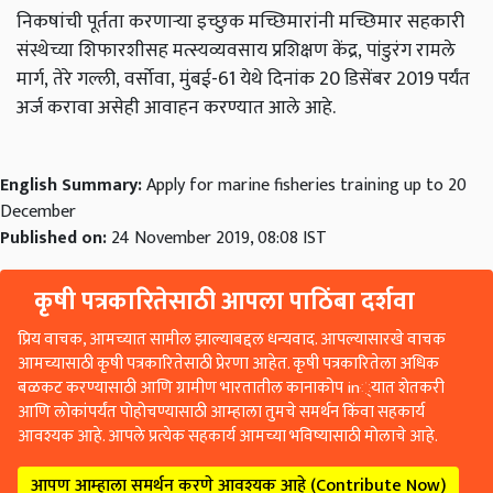
निकषांची पूर्तता करणाऱ्या इच्छुक मच्छिमारांनी मच्छिमार सहकारी
संस्थेच्या शिफारशीसह मत्स्यव्यवसाय प्रशिक्षण केंद्र,
पांडुरंग रामले
मार्ग,
तेरे गल्ली,
वर्सोवा,
मुंबई-61 येथे दिनांक 20 डिसेंबर 2019 पर्यंत
अर्ज करावा असेही आवाहन करण्यात आले आहे.
English Summary:
Apply for marine fisheries training up to 20
December
Published on:
24 November 2019, 08:08 IST
कृषी पत्रकारितेसाठी आपला पाठिंबा दर्शवा
प्रिय वाचक, आमच्यात सामील झाल्याबद्दल धन्यवाद. आपल्यासारखे वाचक
आमच्यासाठी कृषी पत्रकारितेसाठी प्रेरणा आहेत. कृषी पत्रकारितेला अधिक
बळकट करण्यासाठी आणि ग्रामीण भारतातील कानाकोप in्यात शेतकरी
आणि लोकांपर्यंत पोहोचण्यासाठी आम्हाला तुमचे समर्थन किंवा सहकार्य
आवश्यक आहे. आपले प्रत्येक सहकार्य आमच्या भविष्यासाठी मोलाचे आहे.
आपण आम्हाला समर्थन करणे आवश्यक आहे (Contribute Now)