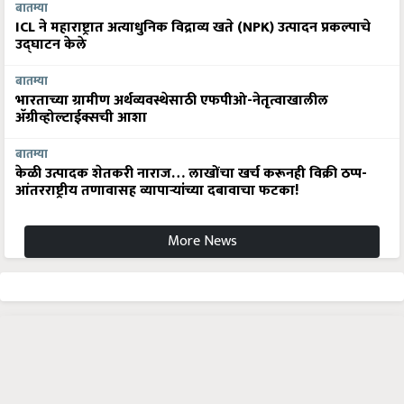
बातम्या
ICL ने महाराष्ट्रात अत्याधुनिक विद्राव्य खते (NPK) उत्पादन प्रकल्पाचे
उद्घाटन केले
बातम्या
भारताच्या ग्रामीण अर्थव्यवस्थेसाठी एफपीओ-नेतृत्वाखालील
अ‍ॅग्रीव्होल्टाईक्सची आशा
बातम्या
केळी उत्पादक शेतकरी नाराज… लाखोंचा खर्च करूनही विक्री ठप्प-
आंतरराष्ट्रीय तणावासह व्यापाऱ्यांच्या दबावाचा फटका!
More News