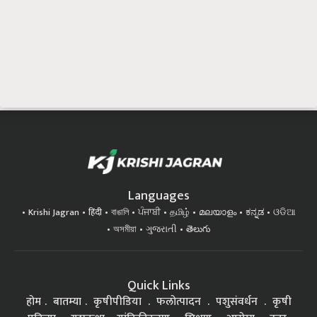
Languages
Krishi Jagran
हिंदी
বাঙালি
ਪੰਜਾਬੀ
தமிழ்
മലയാളം
ಕನ್ನಡ
ଓଡିଆ
অসমীয়া
ગુજરાતી
తెలుగు
Quick Links
होम
बातम्या
कृषीपीडिया
फलोत्पादन
पशुसंवर्धन
कृषी