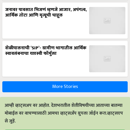
जनावर पावसात भिजणं म्हणजे आजार, अपंगत्व,
आर्थिक तोटा आणि मृत्यूची चाहूल
शेळीपालनाची ‘SIP’- ग्रामीण भागातील आर्थिक
स्वावलंबनाचा यशस्वी फॉर्मुला
More Stories
आम्ही व्हाट्सअप वर आहोत. देशभरातील शेतीविषयीच्या आताच्या बातम्या
मोबाईल वर वाचण्यासाठी आमचा व्हाट्सअँप ग्रुपला जॉईन करा.व्हाट्सएप
से जुड़ें.