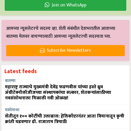
Join on WhatsApp
आमच्या न्यूसलेटरचे सदस्य व्हा. शेती संबंधीत देशभरातील आताच्या
बातम्या मेलवर वाचण्यासाठी आमच्या न्यूसलेटरची सदस्यता घ्या.
Subscribe Newsletters
Latest feeds
बातम्या
महाराष्ट्र राज्याचे मुख्यमंत्री देवेंद्र फडणवीस यांच्या हस्ते ध्रुव
ॲग्रीटेक्नॉलॉजीजच्या संस्थापकांचा सत्कार, शेतकऱ्यांसाठीच्या
नवसंशोधनाला मिळाली नवी ओळख!
यशोगाथा
शेतीतून १०० कोटींची उलाढाल: हेलिकॉप्टरनंतर आता विमानातून कृषी
क्रांती घडवणार डॉ. राजाराम त्रिपाठी