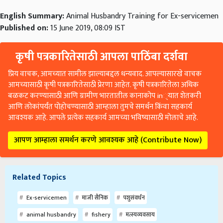
English Summary:
Animal Husbandry Training for Ex-servicemen
Published on:
15 June 2019, 08:09 IST
कृषी पत्रकारितेसाठी आपला पाठिंबा दर्शवा
प्रिय वाचक, आमच्यात सामील झाल्याबद्दल धन्यवाद. आपल्यासारखे वाचक
आमच्यासाठी कृषी पत्रकारितेसाठी प्रेरणा आहेत. कृषी पत्रकारितेला अधिक
बळकट करण्यासाठी आणि ग्रामीण भारतातील कानाकोप in्यात शेतकरी
आणि लोकांपर्यंत पोहोचण्यासाठी आम्हाला तुमचे समर्थन किंवा सहकार्य
आवश्यक आहे. आपले प्रत्येक सहकार्य आमच्या भविष्यासाठी मोलाचे आहे.
आपण आम्हाला समर्थन करणे आवश्यक आहे (Contribute Now)
Related Topics
Ex-servicemen
माजी सैनिक
पशुसंवर्धन
animal husbandry
fishery
मत्स्यव्यवसाय