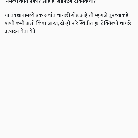
नेमकी
काय
प्रकार
आहे
हा
ग्राफ्टिंग
टेक्निकचा
?
या तंत्रज्ञानामध्ये एक सर्वात चांगली गोष्ट आहे ती म्हणजे तुमच्याकडे
पाणी कमी असो किंवा जास्त, दोन्ही परिस्थितीत ह्या टेक्निकने चांगले
उत्पादन घेता येते.