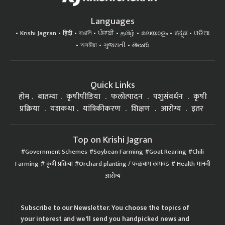
Languages
Krishi Jagran
हिंदी
বাঙালি
ਪੰਜਾਬੀ
தமிழ்
മലയാളം
ಕನ್ನಡ
ଓଡିଆ
অসমীয়া
ગુજરાતી
తెలుగు
Quick Links
होम
बातम्या
कृषीपीडिया
फलोत्पादन
पशुसंवर्धन
कृषी
प्रक्रिया
यशकथा
यांत्रिकीकरण
शिक्षण
आरोग्य
इतर
Top on Krishi Jagran
Government Schemes
Soybean Farming
Goat Rearing
Chili
Farming
कृषी प्रक्रिया
Orchard planting / फळबाग लागवड
Health मानवी
आरोग्य
Subscribe to our Newsletter. You choose the topics of
your interest and we'll send you handpicked news and