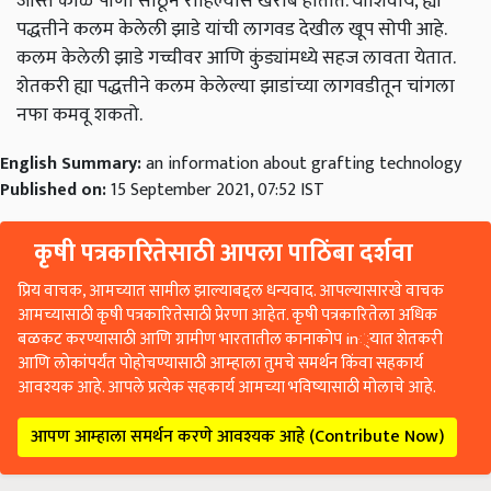
जास्त काळ पाणी साठून राहिल्यास खराब होतात. याशिवाय, ह्या
पद्धत्तीने कलम केलेली झाडे यांची लागवड देखील खूप सोपी आहे.
कलम केलेली झाडे गच्चीवर आणि कुंड्यांमध्ये सहज लावता येतात.
शेतकरी ह्या पद्धत्तीने कलम केलेल्या झाडांच्या लागवडीतून चांगला
नफा कमवू शकतो.
English Summary:
an information about grafting technology
Published on:
15 September 2021, 07:52 IST
कृषी पत्रकारितेसाठी आपला पाठिंबा दर्शवा
प्रिय वाचक, आमच्यात सामील झाल्याबद्दल धन्यवाद. आपल्यासारखे वाचक
आमच्यासाठी कृषी पत्रकारितेसाठी प्रेरणा आहेत. कृषी पत्रकारितेला अधिक
बळकट करण्यासाठी आणि ग्रामीण भारतातील कानाकोप in्यात शेतकरी
आणि लोकांपर्यंत पोहोचण्यासाठी आम्हाला तुमचे समर्थन किंवा सहकार्य
आवश्यक आहे. आपले प्रत्येक सहकार्य आमच्या भविष्यासाठी मोलाचे आहे.
आपण आम्हाला समर्थन करणे आवश्यक आहे (Contribute Now)