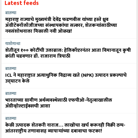
Latest feeds
बातम्या
महाराष्ट्र राज्याचे मुख्यमंत्री देवेंद्र फडणवीस यांच्या हस्ते ध्रुव
ॲग्रीटेक्नॉलॉजीजच्या संस्थापकांचा सत्कार, शेतकऱ्यांसाठीच्या
नवसंशोधनाला मिळाली नवी ओळख!
यशोगाथा
शेतीतून १०० कोटींची उलाढाल: हेलिकॉप्टरनंतर आता विमानातून कृषी
क्रांती घडवणार डॉ. राजाराम त्रिपाठी
बातम्या
ICL ने महाराष्ट्रात अत्याधुनिक विद्राव्य खते (NPK) उत्पादन प्रकल्पाचे
उद्घाटन केले
बातम्या
भारताच्या ग्रामीण अर्थव्यवस्थेसाठी एफपीओ-नेतृत्वाखालील
अ‍ॅग्रीव्होल्टाईक्सची आशा
बातम्या
केळी उत्पादक शेतकरी नाराज… लाखोंचा खर्च करूनही विक्री ठप्प-
आंतरराष्ट्रीय तणावासह व्यापाऱ्यांच्या दबावाचा फटका!