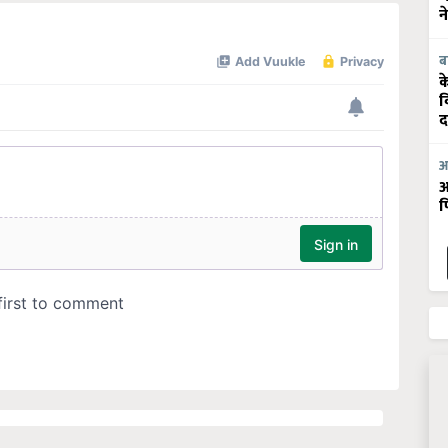
न
ब
क
व
द
आ
आ
फ