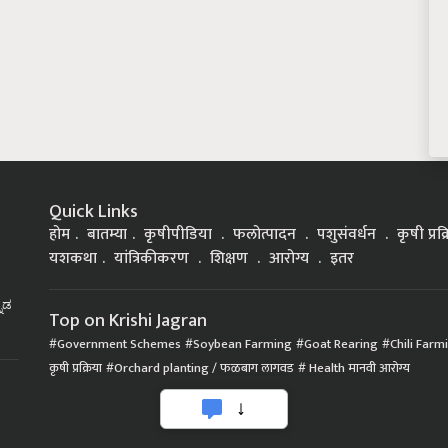
Quick Links
होम
बातम्या
कृषीपीडिया
फलोत्पादन
पशुसंवर्धन
कृषी प्रक
यशकथा
यांत्रिकीकरण
शिक्षण
आरोग्य
इतर
್ನಡ
Top on Krishi Jagran
Government Schemes
Soybean Farming
Goat Rearing
Chili Farm
कृषी प्रक्रिया
Orchard planting / फळबाग लागवड
Health मानवी आरोग्य