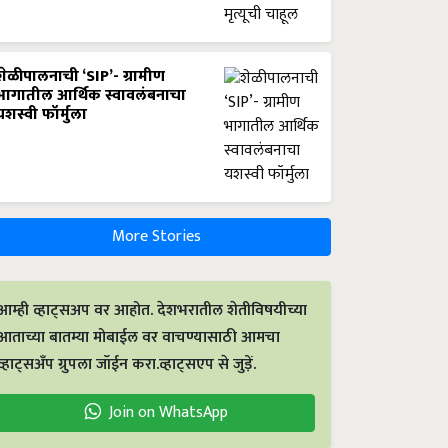
शेळीपालनाची ‘SIP’- ग्रामीण
भागातील आर्थिक स्वावलंबनाचा
यशस्वी फॉर्मुला
More Stories
आम्ही व्हाट्सअप वर आहोत. देशभरातील शेतीविषयीच्या
आताच्या बातम्या मोबाईल वर वाचण्यासाठी आमचा
व्हाट्सअँप ग्रुपला जॉईन करा.व्हाट्सएप से जुड़ें.
Join on WhatsApp