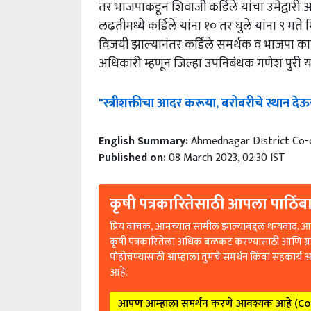
तर भाजपाकडून शिवाजी कर्डिले यांचा उमेद्वारी अ
लढतीमध्ये कर्डिले यांना १० तर घुले यांना ९ मत
विजयी झाल्यानंतर कर्डिले समर्थक व भाजपा कार्
अधिकारी म्हणून जिल्हा उपनिबंधक गणेश पुरी या
"स्त्रीशक्तीचा आदर करूया, बरोबरीचे स्थान देऊय
English Summary:
Ahmednagar District Co-o
Published on:
08 March 2023, 02:30 IST
कृषी पत्रकारितेसाठी आपला पाठिंबा
प्रिय वाचक, आमच्यात सामील झाल्याबद्दल धन्यवाद. आप
कृषी पत्रकारितेला अधिक बळकट करण्यासाठी आणि ग्
पोहोचण्यासाठी आम्हाला तुमचे समर्थन किंवा सहकार्य 
आहे.
आपण आम्हाला समर्थन करणे आवश्यक आहे (C