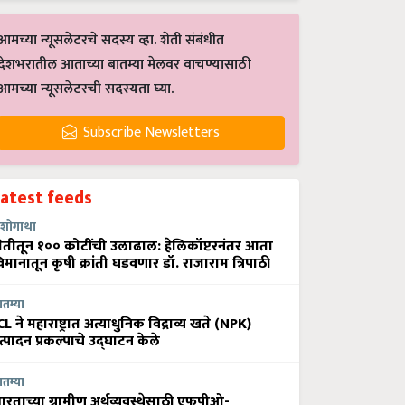
आमच्या न्यूसलेटरचे सदस्य व्हा. शेती संबंधीत
देशभरातील आताच्या बातम्या मेलवर वाचण्यासाठी
आमच्या न्यूसलेटरची सदस्यता घ्या.
Subscribe Newsletters
Latest feeds
शोगाथा
ेतीतून १०० कोटींची उलाढाल: हेलिकॉप्टरनंतर आता
िमानातून कृषी क्रांती घडवणार डॉ. राजाराम त्रिपाठी
ातम्या
CL ने महाराष्ट्रात अत्याधुनिक विद्राव्य खते (NPK)
त्पादन प्रकल्पाचे उद्घाटन केले
ातम्या
ारताच्या ग्रामीण अर्थव्यवस्थेसाठी एफपीओ-