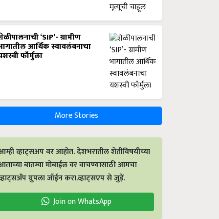
शेळीपालनाची ‘SIP’- ग्रामीण
भागातील आर्थिक स्वावलंबनाचा
यशस्वी फॉर्मुला
More Stories
आम्ही व्हाट्सअप वर आहोत. देशभरातील शेतीविषयीच्या
आताच्या बातम्या मोबाईल वर वाचण्यासाठी आमचा
व्हाट्सअँप ग्रुपला जॉईन करा.व्हाट्सएप से जुड़ें.
Join on WhatsApp