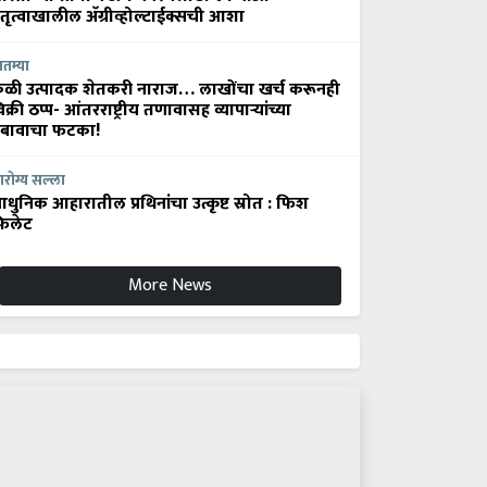
ेतृत्वाखालील अ‍ॅग्रीव्होल्टाईक्सची आशा
ातम्या
ेळी उत्पादक शेतकरी नाराज… लाखोंचा खर्च करूनही
िक्री ठप्प- आंतरराष्ट्रीय तणावासह व्यापाऱ्यांच्या
बावाचा फटका!
रोग्य सल्ला
धुनिक आहारातील प्रथिनांचा उत्कृष्ट स्रोत : फिश
िलेट
More News