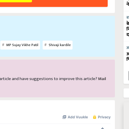
न
ब
क
व
द
MP Sujay Vikhe Patil
Shivaji kardile
आ
आ
फ
s article and have suggestions to improve this article?
Mail